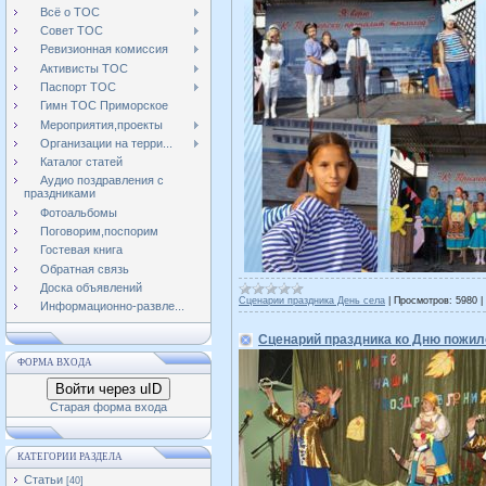
Всё о ТОС
Совет ТОС
Ревизионная комиссия
Активисты ТОС
Паспорт ТОС
Гимн ТОС Приморское
Мероприятия,проекты
Организации на терри...
Каталог статей
Аудио поздравления с
праздниками
Фотоальбомы
Поговорим,поспорим
Гостевая книга
Обратная связь
Доска объявлений
Сценарии праздника День села
|
Просмотров:
5980
|
Информационно-развле...
Сценарий праздника ко Дню пожил
ФОРМА ВХОДА
Войти через uID
Старая форма входа
КАТЕГОРИИ РАЗДЕЛА
Статьи
[40]