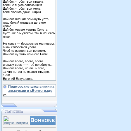
Дай бог, чтобы твоя страна
тебя не пнула сапожищем.
Дай бог, чтобы твоя жена
тебя любила даже нищим.
Дай бог лжецам замкнуть уста,
глас божий слыша в детском
крике.
Дай бог живым узреть Христа,
пусть не в мужском, так в женском
лике.
Не крест — бескрестье мы несем,
а как сгибаемся убого.
Чтоб не извериться во всем,
Дай бог ну хоть немного Бога!
Дай бог всего, всего, всего
и сразу всем — чтоб не обидно...
Дай бог всего, но лишь того,
за что потом не станет стыдно.
1990
Евгений Евтушенко.
Приморские школьники на
экскурсии в г.Волгограде
ok!
СТАТИСТИКА