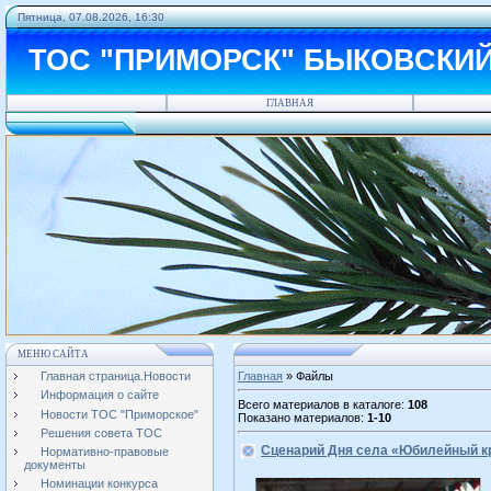
Пятница, 07.08.2026, 16:30
ТОС "ПРИМОРСК" БЫКОВСКИ
ГЛАВНАЯ
МЕНЮ САЙТА
Главная страница.Новости
Главная
»
Файлы
Информация о сайте
Всего материалов в каталоге
:
108
Новости ТОС "Приморское"
Показано материалов
:
1-10
Решения совета ТОС
Сценарий Дня села «Юбилейный к
Нормативно-правовые
документы
Номинации конкурса