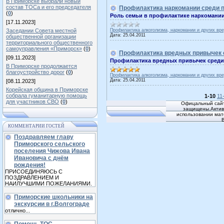
В Приморске выбрали новый
состав ТОСа и его председателя
Профилактика наркомании среди 
(
0
)
Роль семьи в профилактике наркомании
[17.11.2023]
Заседании Совета местной
Профилактика алкоголизма, наркомании и других вр
Дата:
25.04.2011
общественной организации
территориального общественного
самоуправления «Приморск»
(
0
)
Профилактика вредных привычек 
[09.11.2023]
Профилактика вредных привычек сред
В Приморске продолжается
благоустройство дорог
(
0
)
Профилактика алкоголизма, наркомании и других вр
Дата:
25.04.2011
[08.11.2023]
Корейская община в Приморске
собрала гуманитарную помощь
1-10
11
для участников СВО
(
0
)
Офицальный сайт
защищены.Активн
использовании мат
КОММЕНТАРИИ ГОСТЕЙ
Поздравляем главу
Приморского сельского
поселения Чижова Ивана
Ивановича с днём
рождения!
ПРИСОЕДИНЯЮСЬ С
ПОЗДРАВЛЕНИЕМ И
НАИЛУЧШИМИ ПОЖЕЛАНИЯМИ.
Приморские школьники на
экскурсии в г.Волгограде
отлично...