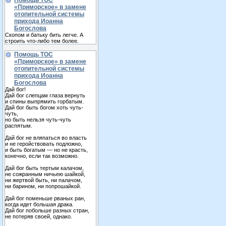
Помощь ТОС
«Приморское» в замене
отопительной системы
прихода Иоанна
Богослова
Скопом и батьку бить легче. А
строить что-либо тем более.
Помощь ТОС
«Приморское» в замене
отопительной системы
прихода Иоанна
Богослова
Дай бог!
Дай бог слепцам глаза вернуть
и спины выпрямить горбатым.
Дай бог быть богом хоть чуть-
чуть,
но быть нельзя чуть-чуть
распятым.
Дай бог не вляпаться во власть
и не геройствовать подложно,
и быть богатым — но не красть,
конечно, если так возможно.
Дай бог быть тертым калачом,
не сожранным ничьею шайкой,
ни жертвой быть, ни палачом,
ни барином, ни попрошайкой.
Дай бог поменьше рваных ран,
когда идет большая драка.
Дай бог побольше разных стран,
не потеряв своей, однако.