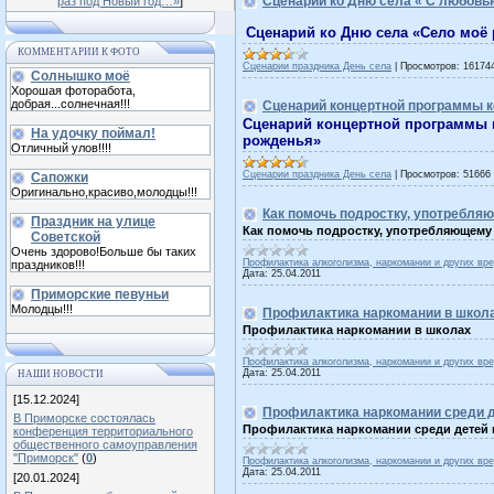
Сценарий ко Дню села « С любовь
раз под Новый год…»
]
Сценарий ко Дню села «Село моё
КОММЕНТАРИИ К ФОТО
Сценарии праздника День села
|
Просмотров:
16174
Солнышко моё
Хорошая фоторабота,
добрая...солнечная!!!
Сценарий концертной программы к
Сценарий концертной программы к
На удочку поймал!
рожденья»
Отличный улов!!!!
Сценарии праздника День села
|
Просмотров:
51666
Сапожки
Оригинально,красиво,молодцы!!!
Как помочь подростку, употребля
Праздник на улице
Как помочь подростку, употребляющему
Советской
Очень здорово!Больше бы таких
Профилактика алкоголизма, наркомании и других вр
праздников!!!
Дата:
25.04.2011
Приморские певуньи
Молодцы!!!
Профилактика наркомании в школ
Профилактика наркомании в школах
Профилактика алкоголизма, наркомании и других вр
Дата:
25.04.2011
НАШИ НОВОСТИ
[15.12.2024]
Профилактика наркомании среди д
В Приморске состоялась
Профилактика наркомании среди детей и
конференция территориального
общественного самоуправления
"Приморск"
(
0
)
Профилактика алкоголизма, наркомании и других вр
Дата:
25.04.2011
[20.01.2024]