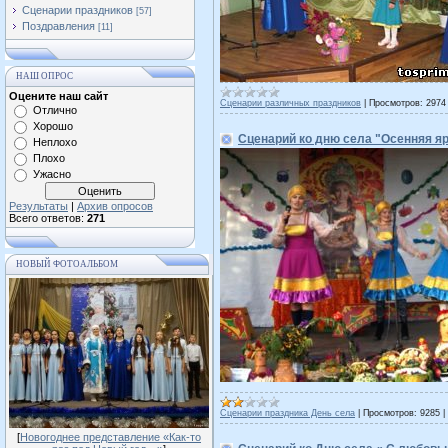
Сценарии праздников
[57]
Поздравления
[11]
НАШ ОПРОС
Оцените наш сайт
Сценарии различных праздников
|
Просмотров:
2974
Отлично
Хорошо
Сценарий ко дню села "Осенняя яр
Неплохо
Плохо
Ужасно
Результаты
|
Архив опросов
Всего ответов:
271
НОВЫЙ ФОТОАЛЬБОМ
Сценарии праздника День села
|
Просмотров:
9285
|
[
Новогоднее представление «Как-то