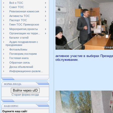
Всё о ТОС
Совет ТОС
Ревизионная комиссия
Активисты ТОС
Паспорт ТОС
Гимн ТОС Приморское
Мероприятия,проекты
Организации на терри...
Каталог статей
Аудио поздравления с
праздниками
Фотоальбомы
Поговорим,поспорим
активное участие в выборах Презид
Гостевая книга
обслуживании.
Обратная связь
Доска объявлений
Информационно-развле...
ФОРМА ВХОДА
Войти через uID
Старая форма входа
НАШ ОПРОС
Оцените наш сайт