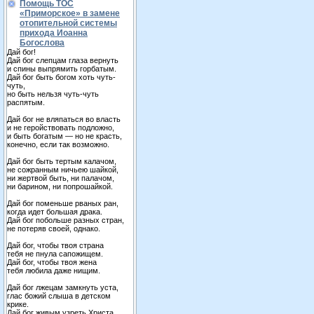
Помощь ТОС
«Приморское» в замене
отопительной системы
прихода Иоанна
Богослова
Дай бог!
Дай бог слепцам глаза вернуть
и спины выпрямить горбатым.
Дай бог быть богом хоть чуть-
чуть,
но быть нельзя чуть-чуть
распятым.
Дай бог не вляпаться во власть
и не геройствовать подложно,
и быть богатым — но не красть,
конечно, если так возможно.
Дай бог быть тертым калачом,
не сожранным ничьею шайкой,
ни жертвой быть, ни палачом,
ни барином, ни попрошайкой.
Дай бог поменьше рваных ран,
когда идет большая драка.
Дай бог побольше разных стран,
не потеряв своей, однако.
Дай бог, чтобы твоя страна
тебя не пнула сапожищем.
Дай бог, чтобы твоя жена
тебя любила даже нищим.
Дай бог лжецам замкнуть уста,
глас божий слыша в детском
крике.
Дай бог живым узреть Христа,