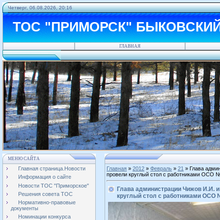
Четверг, 06.08.2026, 20:16
ТОС "ПРИМОРСК" БЫКОВСКИ
ГЛАВНАЯ
МЕНЮ САЙТА
Главная страница.Новости
Главная
»
2012
»
Февраль
»
21
» Глава админ
провели круглый стол с работниками ОСО 
Информация о сайте
Новости ТОС "Приморское"
Глава администрации Чижов И.И. и
Решения совета ТОС
круглый стол с работниками ОСО
Нормативно-правовые
документы
Номинации конкурса