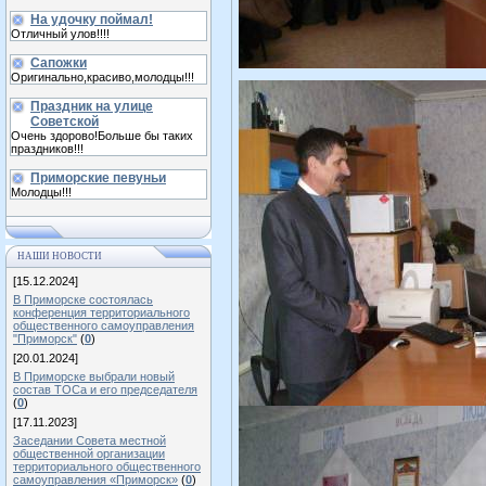
На удочку поймал!
Отличный улов!!!!
Сапожки
Оригинально,красиво,молодцы!!!
Праздник на улице
Советской
Очень здорово!Больше бы таких
праздников!!!
Приморские певуньи
Молодцы!!!
НАШИ НОВОСТИ
[15.12.2024]
В Приморске состоялась
конференция территориального
общественного самоуправления
"Приморск"
(
0
)
[20.01.2024]
В Приморске выбрали новый
состав ТОСа и его председателя
(
0
)
[17.11.2023]
Заседании Совета местной
общественной организации
территориального общественного
самоуправления «Приморск»
(
0
)