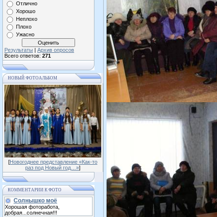
Отлично
Хорошо
Неплохо
Плохо
Ужасно
Результаты
|
Архив опросов
Всего ответов:
271
НОВЫЙ ФОТОАЛЬБОМ
[
Новогоднее представление «Как-то
раз под Новый год…»
]
КОММЕНТАРИИ К ФОТО
Солнышко моё
Хорошая фоторабота,
добрая...солнечная!!!