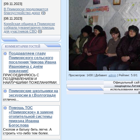
[09.11.2023]
В Приморске продолжается
благоустройство дорог
(
0
)
[08.11.2023]
Корейская община в Приморске
собрала гуманитарную помощь
для участников СВО
(
0
)
КОММЕНТАРИИ ГОСТЕЙ
Поздравляем главу
Приморского сельского
поселения Чижова Ивана
Ивановича с днём
рождения!
ПРИСОЕДИНЯЮСЬ С
Просмотров
: 1430 |
Добавил
:
admin
|
Рейтинг
:
5.0
/
1
ПОЗДРАВЛЕНИЕМ И
НАИЛУЧШИМИ ПОЖЕЛАНИЯМИ.
Офицальный сайт
защищены.Активн
использовании мат
Приморские школьники на
экскурсии в г.Волгограде
отлично...
Помощь ТОС
«Приморское» в замене
отопительной системы
прихода Иоанна
Богослова
Скопом и батьку бить легче. А
строить что-либо тем более.