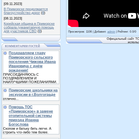
[09.11.2023]
В Приморске продолжается
благоустройство дорог
(
0
)
[08.11.2023]
Корейская община в Приморске
собрала гуманитарную помощь
для участников СВО
(
0
)
Просмотров
: 1106 |
Добавил
:
admin
|
Рейтинг
:
0.0
/
0
Офицальный сайт ТО
исполь
КОММЕНТАРИИ ГОСТЕЙ
Поздравляем главу
Приморского сельского
поселения Чижова Ивана
Ивановича с днём
рождения!
ПРИСОЕДИНЯЮСЬ С
ПОЗДРАВЛЕНИЕМ И
НАИЛУЧШИМИ ПОЖЕЛАНИЯМИ.
Приморские школьники на
экскурсии в г.Волгограде
отлично...
Помощь ТОС
«Приморское» в замене
отопительной системы
прихода Иоанна
Богослова
Скопом и батьку бить легче. А
строить что-либо тем более.