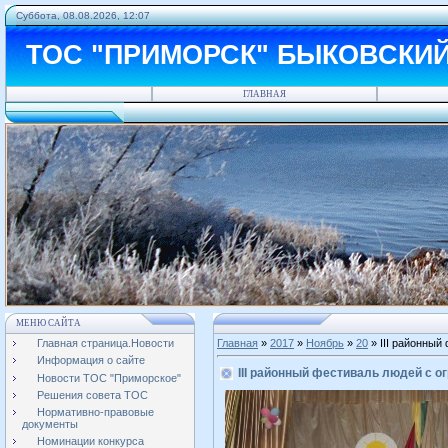
Суббота, 08.08.2026, 12:07
ТОС "ПРИМОРСК" БЫКОВСКИ
ГЛАВНАЯ
МЕНЮ САЙТА
Главная страница.Новости
Главная
»
2017
»
Ноябрь
»
20
» III районный
Информация о сайте
III районный фестиваль людей с 
Новости ТОС "Приморское"
Решения совета ТОС
Нормативно-правовые
документы
Номинации конкурса