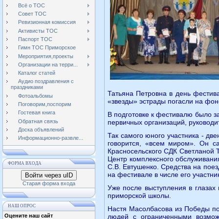
Всё о ТОС
Совет ТОС
Ревизионная комиссия
Активисты ТОС
Паспорт ТОС
Гимн ТОС Приморское
Мероприятия,проекты
Организации на терри...
Каталог статей
Аудио поздравления с
праздниками
Татьяна Петровна в день фестив
Фотоальбомы
«звезды» эстрады погасли на фон
Поговорим,поспорим
Гостевая книга
В подготовке к фестивалю было з
Обратная связь
первичных организаций, руководи
Доска объявлений
Так самого юного участника - дв
Информационно-развле...
говорится, «всем миром». Он с
Красносельского СДК Светланой Т
Центр комплексного обслуживани
ФОРМА ВХОДА
С.В. Евтушенко. Средства на пое
на фестивале в числе его участни
Войти через uID
Старая форма входа
Уже после выступления в глазах 
приморской школы.
НАШ ОПРОС
Настя Масолбасова из Победы по
Оцените наш сайт
людей с ограниченными возмож