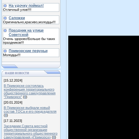
На удочку поймал!
Отличный улов!!!!
Сапожки
Оригинально,красиво,молодцы!!!
Праздник на улице
Советской
Очень здорово!Больше бы таких
праздников!!!
Приморские певуньи
Молодцы!!!
НАШИ НОВОСТИ
[15.12.2024]
В Приморске состоялась
конференция территориального
общественного самоуправления
"Приморск"
(
0
)
[20.01.2024]
В Приморске выбрали новый
состав ТОСа и его председателя
(
0
)
[17.11.2023]
Заседании Совета местной
общественной организации
территориального общественного
самоуправления «Приморск»
(
0
)