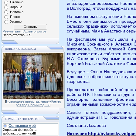
Отлично
инвалидов сопровождала Настю в
Хорошо
в Волгоград, чтобы поддержать н
Неплохо
На нынешнем выступлении Настю 
Плохо
Вместе они занимаются проведе
Ужасно
сельских праздниках, исполняет
случайным. Мама Анастасии серье
Результаты
|
Архив опросов
Всего ответов:
271
На фестивале мы услышали и д
Михаила Сосницкого и Алексея С
аккордеона. Затем Алексей Са
НОВЫЙ ФОТОАЛЬБОМ
лирические стихи собственного с
Н.А. Столярова. Бурными аплод
Верхний Балыклей Анатолия Фом
Ведущие – Ольга Наследникова и
Для всех собравшихся выступал
творчества.
Председатель районной обществ
района Н.К. Поволокина от души
Бесспорно, районный фестива
[
Новогоднее представление «Как-то
ограниченными возможностями зд
раз под Новый год…»
]
Самые теплые поздравления, 
администрации Н.К. Поволокина и
КОММЕНТАРИИ К ФОТО
Светлана Лазарева
Солнышко моё
Хорошая фоторабота,
Источник http://bykovsky.volg
добрая...солнечная!!!