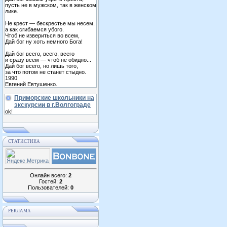
пусть не в мужском, так в женском
лике.
Не крест — бескрестье мы несем,
а как сгибаемся убого.
Чтоб не извериться во всем,
Дай бог ну хоть немного Бога!
Дай бог всего, всего, всего
и сразу всем — чтоб не обидно...
Дай бог всего, но лишь того,
за что потом не станет стыдно.
1990
Евгений Евтушенко.
Приморские школьники на
экскурсии в г.Волгограде
ok!
СТАТИСТИКА
Онлайн всего:
2
Гостей:
2
Пользователей:
0
РЕКЛАМА