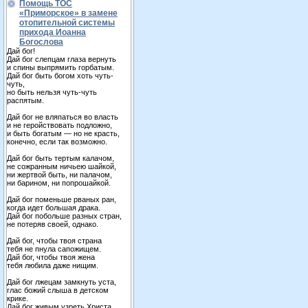
Помощь ТОС
«Приморское» в замене
отопительной системы
прихода Иоанна
Богослова
Дай бог!
Дай бог слепцам глаза вернуть
и спины выпрямить горбатым.
Дай бог быть богом хоть чуть-
чуть,
но быть нельзя чуть-чуть
распятым.
Дай бог не вляпаться во власть
и не геройствовать подложно,
и быть богатым — но не красть,
конечно, если так возможно.
Дай бог быть тертым калачом,
не сожранным ничьею шайкой,
ни жертвой быть, ни палачом,
ни барином, ни попрошайкой.
Дай бог поменьше рваных ран,
когда идет большая драка.
Дай бог побольше разных стран,
не потеряв своей, однако.
Дай бог, чтобы твоя страна
тебя не пнула сапожищем.
Дай бог, чтобы твоя жена
тебя любила даже нищим.
Дай бог лжецам замкнуть уста,
глас божий слыша в детском
крике.
Дай бог живым узреть Христа,