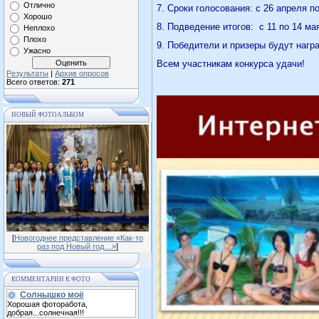
Отлично
7. Сроки голосования: с 26 апреля по
Хорошо
8. Подведение итогов:
с 11 по 14 ма
Неплохо
Плохо
9. Победители и призеры будут наг
Ужасно
Всем участникам конкурса удачи!
Результаты
|
Архив опросов
Всего ответов:
271
НОВЫЙ ФОТОАЛЬБОМ
[
Новогоднее представление «Как-то
раз под Новый год…»
]
КОММЕНТАРИИ К ФОТО
Солнышко моё
Хорошая фоторабота,
добрая...солнечная!!!