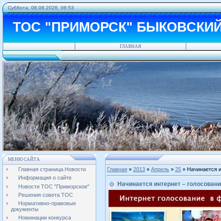
Суббота, 08.08.2026, 06:53
ТОС "ПРИМОРСК" БЫКОВСКИ
ГЛАВНАЯ
МЕНЮ САЙТА
Главная страница.Новости
Главная
»
2013
»
Апрель
»
25
» Начинается и
Информация о сайте
Начинается интернет – голосован
Новости ТОС "Приморское"
Решения совета ТОС
Нормативно-правовые
документы
Номинации конкурса