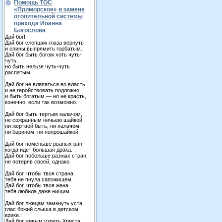
Помощь ТОС
«Приморское» в замене
отопительной системы
прихода Иоанна
Богослова
Дай бог!
Дай бог слепцам глаза вернуть
и спины выпрямить горбатым.
Дай бог быть богом хоть чуть-
чуть,
но быть нельзя чуть-чуть
распятым.
Дай бог не вляпаться во власть
и не геройствовать подложно,
и быть богатым — но не красть,
конечно, если так возможно.
Дай бог быть тертым калачом,
не сожранным ничьею шайкой,
ни жертвой быть, ни палачом,
ни барином, ни попрошайкой.
Дай бог поменьше рваных ран,
когда идет большая драка.
Дай бог побольше разных стран,
не потеряв своей, однако.
Дай бог, чтобы твоя страна
тебя не пнула сапожищем.
Дай бог, чтобы твоя жена
тебя любила даже нищим.
Дай бог лжецам замкнуть уста,
глас божий слыша в детском
крике.
Дай бог живым узреть Христа,