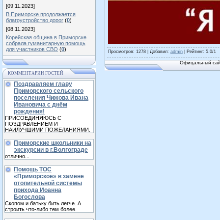
[09.11.2023]
В Приморске продолжается
благоустройство дорог
(
0
)
[08.11.2023]
Корейская община в Приморске
собрала гуманитарную помощь
для участников СВО
(
0
)
Просмотров
: 1278 |
Добавил
:
admin
|
Рейтинг
:
5.0
/
1
Офицальный сай
КОММЕНТАРИИ ГОСТЕЙ
Поздравляем главу
Приморского сельского
поселения Чижова Ивана
Ивановича с днём
рождения!
ПРИСОЕДИНЯЮСЬ С
ПОЗДРАВЛЕНИЕМ И
НАИЛУЧШИМИ ПОЖЕЛАНИЯМИ.
Приморские школьники на
экскурсии в г.Волгограде
отлично...
Помощь ТОС
«Приморское» в замене
отопительной системы
прихода Иоанна
Богослова
Скопом и батьку бить легче. А
строить что-либо тем более.