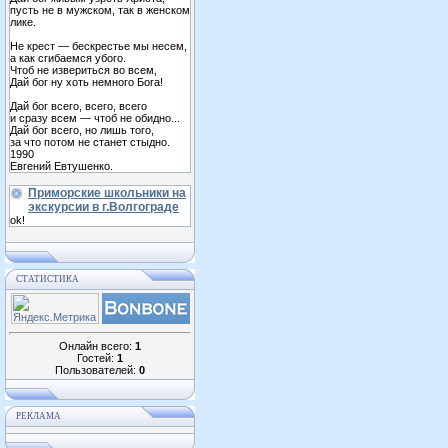
пусть не в мужском, так в женском
лике.
Не крест — бескрестье мы несем,
а как сгибаемся убого.
Чтоб не извериться во всем,
Дай бог ну хоть немного Бога!
Дай бог всего, всего, всего
и сразу всем — чтоб не обидно...
Дай бог всего, но лишь того,
за что потом не станет стыдно.
1990
Евгений Евтушенко.
Приморские школьники на
экскурсии в г.Волгограде
ok!
СТАТИСТИКА
Онлайн всего:
1
Гостей:
1
Пользователей:
0
РЕКЛАМА