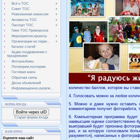
Всё о ТОС
Совет ТОС
Ревизионная комиссия
Активисты ТОС
Паспорт ТОС
Гимн ТОС Приморское
Мероприятия,проекты
Организации на терри...
Каталог статей
Аудио поздравления с
праздниками
Фотоальбомы
Поговорим,поспорим
Гостевая книга
Обратная связь
Доска объявлений
количество баллов, которое вы став
Информационно-развле...
4. Голосовать можно за любое количе
5. Можно и даже нужно оставить с
ФОРМА ВХОДА
комментариев получит фоторабота, т
Войти через uID
6. Компьютерная программа будет
Старая форма входа
наивысшие оценки соответственно бу
выигравшей будет признана фотогра
раз, и за которую голосовали бол
НАШ ОПРОС
разумеется), написанных к фотограф
Оцените наш сайт