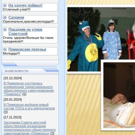
На удочку поймал!
Отличный улов!!!!
Сапожки
Оригинально,красиво,молодцы!!!
Праздник на улице
Советской
Очень здорово!Больше бы таких
праздников!!!
Приморские певуньи
Молодцы!!!
НАШИ НОВОСТИ
[15.12.2024]
В Приморске состоялась
конференция территориального
общественного самоуправления
"Приморск"
(
0
)
[20.01.2024]
В Приморске выбрали новый
состав ТОСа и его председателя
(
0
)
[17.11.2023]
Заседании Совета местной
общественной организации
территориального общественного
самоуправления «Приморск»
(
0
)