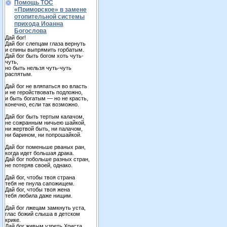
Помощь ТОС
«Приморское» в замене
отопительной системы
прихода Иоанна
Богослова
Дай бог!
Дай бог слепцам глаза вернуть
и спины выпрямить горбатым.
Дай бог быть богом хоть чуть-
чуть,
но быть нельзя чуть-чуть
распятым.
Дай бог не вляпаться во власть
и не геройствовать подложно,
и быть богатым — но не красть,
конечно, если так возможно.
Дай бог быть тертым калачом,
не сожранным ничьею шайкой,
ни жертвой быть, ни палачом,
ни барином, ни попрошайкой.
Дай бог поменьше рваных ран,
когда идет большая драка.
Дай бог побольше разных стран,
не потеряв своей, однако.
Дай бог, чтобы твоя страна
тебя не пнула сапожищем.
Дай бог, чтобы твоя жена
тебя любила даже нищим.
Дай бог лжецам замкнуть уста,
глас божий слыша в детском
крике.
Дай бог живым узреть Христа,