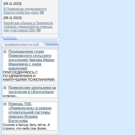
[09.11.2023]
В Приморске продолжается
благоустройство дорог
(
0
)
[08.11.2023]
Корейская община в Приморске
собрала гуманитарную помощь
для участников СВО
(
0
)
КОММЕНТАРИИ ГОСТЕЙ
Поздравляем главу
Приморского сельского
поселения Чижова Ивана
Ивановича с днём
рождения!
ПРИСОЕДИНЯЮСЬ С
ПОЗДРАВЛЕНИЕМ И
НАИЛУЧШИМИ ПОЖЕЛАНИЯМИ.
Приморские школьники на
экскурсии в г.Волгограде
отлично...
Помощь ТОС
«Приморское» в замене
отопительной системы
прихода Иоанна
Богослова
Скопом и батьку бить легче. А
строить что-либо тем более.