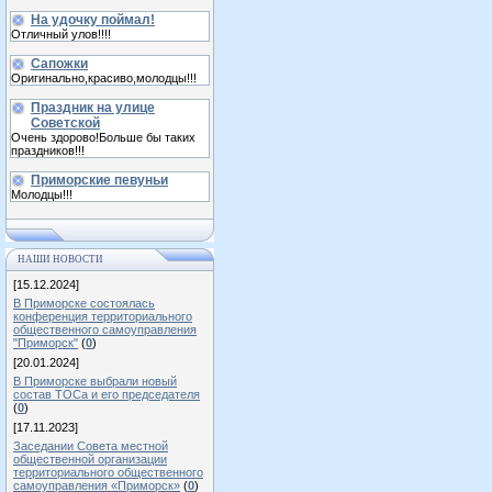
На удочку поймал!
Отличный улов!!!!
Сапожки
Оригинально,красиво,молодцы!!!
Праздник на улице
Советской
Очень здорово!Больше бы таких
праздников!!!
Приморские певуньи
Молодцы!!!
НАШИ НОВОСТИ
[15.12.2024]
В Приморске состоялась
конференция территориального
общественного самоуправления
"Приморск"
(
0
)
[20.01.2024]
В Приморске выбрали новый
состав ТОСа и его председателя
(
0
)
[17.11.2023]
Заседании Совета местной
общественной организации
территориального общественного
самоуправления «Приморск»
(
0
)