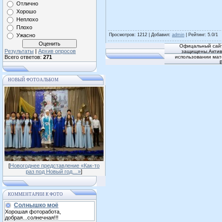
Отлично
Хорошо
Неплохо
Плохо
Ужасно
Просмотров
: 1212 |
Добавил
:
admin
|
Рейтинг
:
5.0
/
1
Офицальный сайт
Результаты
|
Архив опросов
защищены.Активн
Всего ответов:
271
использовании мат
НОВЫЙ ФОТОАЛЬБОМ
[
Новогоднее представление «Как-то
раз под Новый год…»
]
КОММЕНТАРИИ К ФОТО
Солнышко моё
Хорошая фоторабота,
добрая...солнечная!!!