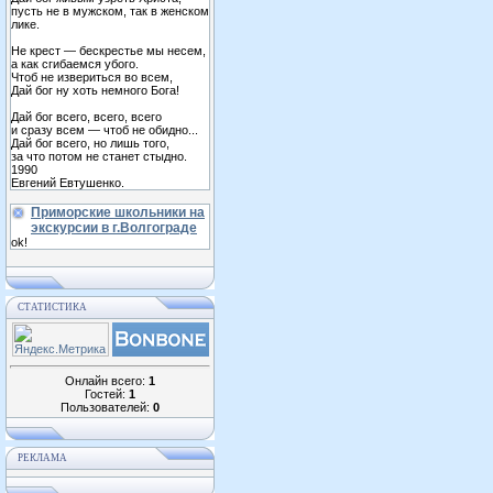
пусть не в мужском, так в женском
лике.
Не крест — бескрестье мы несем,
а как сгибаемся убого.
Чтоб не извериться во всем,
Дай бог ну хоть немного Бога!
Дай бог всего, всего, всего
и сразу всем — чтоб не обидно...
Дай бог всего, но лишь того,
за что потом не станет стыдно.
1990
Евгений Евтушенко.
Приморские школьники на
экскурсии в г.Волгограде
ok!
СТАТИСТИКА
Онлайн всего:
1
Гостей:
1
Пользователей:
0
РЕКЛАМА