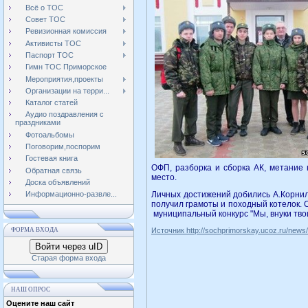
Всё о ТОС
Совет ТОС
Ревизионная комиссия
Активисты ТОС
Паспорт ТОС
Гимн ТОС Приморское
Мероприятия,проекты
Организации на терри...
Каталог статей
Аудио поздравления с
праздниками
Фотоальбомы
Поговорим,поспорим
Гостевая книга
ОФП, разборка и сборка АК, метание 
Обратная связь
место.
Доска объявлений
Личных достижений добились А.Корнилов
Информационно-развле...
получил грамоты и походный котелок. 
муниципальный конкурс "Мы, внуки твои
ФОРМА ВХОДА
Источник http://sochprimorskay.ucoz.ru/news
Войти через uID
Старая форма входа
НАШ ОПРОС
Оцените наш сайт