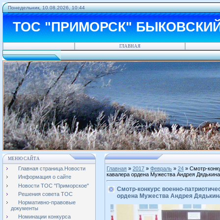
Понедельник, 10.08.2026, 10:44
ТОС "ПРИМОРСК" БЫКОВСКИ
ГЛАВНАЯ
МЕНЮ САЙТА
Главная страница.Новости
Главная
»
2017
»
Февраль
»
24
» Смотр-конк
кавалера ордена Мужества Андрея Дядькина
Информация о сайте
Новости ТОС "Приморское"
Смотр-конкурс военно-патриотиче
Решения совета ТОС
ордена Мужества Андрея Дядькин
Нормативно-правовые
документы
Номинации конкурса