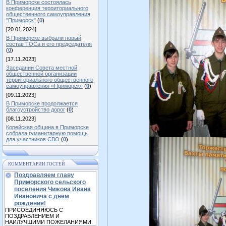
В Приморске состоялась
конференция территориального
общественного самоуправления
"Приморск"
(
0
)
[20.01.2024]
В Приморске выбрали новый
состав ТОСа и его председателя
(
0
)
[17.11.2023]
Заседании Совета местной
общественной организации
территориального общественного
самоуправления «Приморск»
(
0
)
[09.11.2023]
В Приморске продолжается
благоустройство дорог
(
0
)
[08.11.2023]
Корейская община в Приморске
собрала гуманитарную помощь
для участников СВО
(
0
)
КОММЕНТАРИИ ГОСТЕЙ
Поздравляем главу
Приморского сельского
поселения Чижова Ивана
Ивановича с днём
рождения!
ПРИСОЕДИНЯЮСЬ С
ПОЗДРАВЛЕНИЕМ И
НАИЛУЧШИМИ ПОЖЕЛАНИЯМИ.