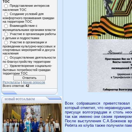
ТОС
Представление интересов
населения ТОС
Создание условий для
комфортного проживания граждан
на территории ТОС
Взаимодействие с
муниципальными органами власти
Участие в организации работы
с детьми и подростками
Участие в организации и
проведении культурно-массовых и
спортивных мероприятий и досуга
населения
Осуществление деятельности
по благоустройству территории
Удовлетворение социально-
бытовых потребностей граждан
территории ТОС
Результаты
|
Архив опросов
Всего ответов:
42
НОВЫЙ ФОТОАЛЬБОМ
Всех собравшихся приветствовал 
который отметил, что неравнодушие,
присущи волгоградцам и столь не
так как именно они своим примером
После выступления С.А.Боженов вр
Ребята из клуба также получили пам