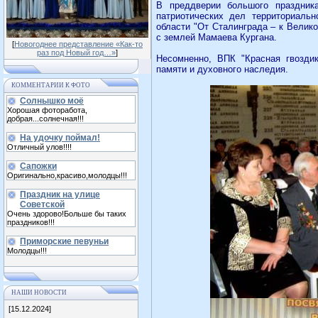
В преддверии большого праздник
патриотических дел территориальн
области "От Сталинграда – к Велик
с землей Мамаева Кургана.
[
Новогоднее представление «Как-то
раз под Новый год…»
]
Несомненно, ВПК "Красная гвоздик
памяти и духовного наследия.
КОММЕНТАРИИ К ФОТО
Солнышко моё
Хорошая фоторабота,
добрая...солнечная!!!
На удочку поймал!
Отличный улов!!!!
Сапожки
Оригинально,красиво,молодцы!!!
Праздник на улице
Советской
Очень здорово!Больше бы таких
праздников!!!
Приморские певуньи
Молодцы!!!
НАШИ НОВОСТИ
[15.12.2024]