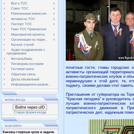
Всё о ТОС
Совет ТОС
Ревизионная комиссия
Активисты ТОС
Паспорт ТОС
Гимн ТОС Приморское
Мероприятия,проекты
Организации на терри...
Каталог статей
Аудио поздравления с
праздниками
Фотоальбомы
Поговорим,поспорим
почетные гости, главы городских 
Гостевая книга
активисты организаций территориал
Обратная связь
военно-патриотических клубов и объ
Доска объявлений
неравнодушен к этой дате, те, кт
Информационно-развле...
подвигу, своими делами чтит память
Приглашение от губернатора на То
"Красная гвоздика" и руководитель 
ФОРМА ВХОДА
лучших военно-патриотических 
Войти через uID
патриотического движения в При
патриотических дел, надежным пом
Старая форма входа
НАШ ОПРОС
Каковы главные цели и задачи