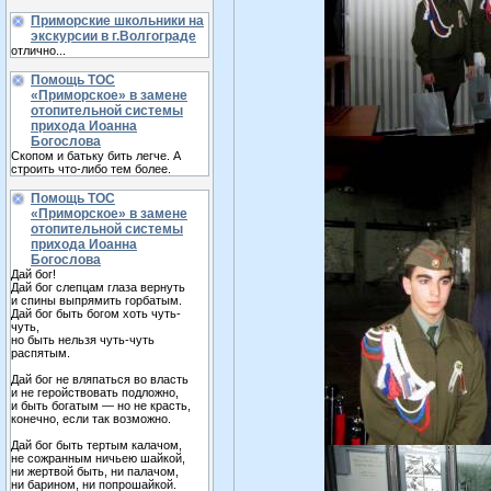
Приморские школьники на
экскурсии в г.Волгограде
отлично...
Помощь ТОС
«Приморское» в замене
отопительной системы
прихода Иоанна
Богослова
Скопом и батьку бить легче. А
строить что-либо тем более.
Помощь ТОС
«Приморское» в замене
отопительной системы
прихода Иоанна
Богослова
Дай бог!
Дай бог слепцам глаза вернуть
и спины выпрямить горбатым.
Дай бог быть богом хоть чуть-
чуть,
но быть нельзя чуть-чуть
распятым.
Дай бог не вляпаться во власть
и не геройствовать подложно,
и быть богатым — но не красть,
конечно, если так возможно.
Дай бог быть тертым калачом,
не сожранным ничьею шайкой,
ни жертвой быть, ни палачом,
ни барином, ни попрошайкой.