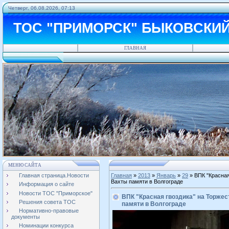
Четверг, 06.08.2026, 07:13
ТОС "ПРИМОРСК" БЫКОВСКИ
ГЛАВНАЯ
МЕНЮ САЙТА
Главная страница.Новости
Главная
»
2013
»
Январь
»
29
» ВПК "Красная
Вахты памяти в Волгограде
Информация о сайте
Новости ТОС "Приморское"
ВПК "Красная гвоздика" на Торже
Решения совета ТОС
памяти в Волгограде
Нормативно-правовые
документы
Номинации конкурса