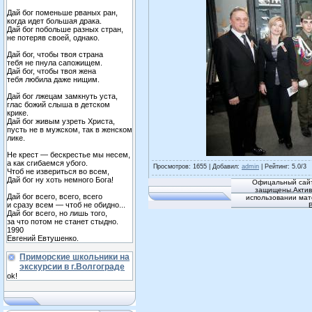
Дай бог поменьше рваных ран,
когда идет большая драка.
Дай бог побольше разных стран,
не потеряв своей, однако.
Дай бог, чтобы твоя страна
тебя не пнула сапожищем.
Дай бог, чтобы твоя жена
тебя любила даже нищим.
Дай бог лжецам замкнуть уста,
глас божий слыша в детском
крике.
Дай бог живым узреть Христа,
пусть не в мужском, так в женском
лике.
Не крест — бескрестье мы несем,
а как сгибаемся убого.
Просмотров
: 1655 |
Добавил
:
admin
|
Рейтинг
:
5.0
/
3
Чтоб не извериться во всем,
Дай бог ну хоть немного Бога!
Офицальный сайт
защищены.Активн
Дай бог всего, всего, всего
использовании мат
и сразу всем — чтоб не обидно...
Дай бог всего, но лишь того,
за что потом не станет стыдно.
1990
Евгений Евтушенко.
Приморские школьники на
экскурсии в г.Волгограде
ok!