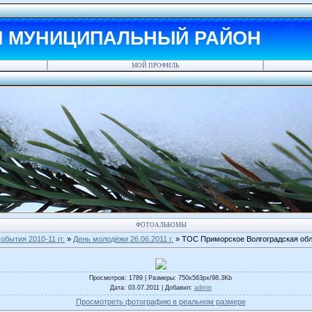
Й МУНИЦИПАЛЬНЫЙ РАЙОН
МОЙ ПРОФИЛЬ
ФОТОАЛЬБОМЫ
обытия 2010-11 гг.
»
День молодёжи 26.06.2011 г.
» ТОС Приморское Волгоградская об
Просмотров
: 1789 |
Размеры
: 750x563px/98.3Kb
Дата
: 03.07.2011 |
Добавил
:
admin
Просмотреть фотографию в реальном размере