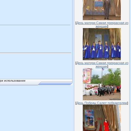
[
День матери.Самая прекрасная из
женщин
]
[
День матери.Самая прекрасная из
женщин
]
ри использовании
[
День Победы.Салют победителям
]