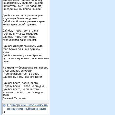
не сожранным ничьею шайкой,
ни жертвой быть, ни палачом,
ни барином, ни попрошайкой.
Дай бог поменьше рваных ран,
когда идет большая драка.
Дай бог побольше разных стран,
не потеряв своей, однако.
Дай бог, чтобы твоя страна
тебя не пнула сапожищем.
Дай бог, чтобы твоя жена
тебя любила даже нищим.
Дай бог лжецам замкнуть уста,
глас божий слыша в детском
крике.
Дай бог живым узреть Христа,
пусть не в мужском, так в женском
лике.
Не крест — бескрестье мы несем,
а как сгибаемся убого.
Чтоб не извериться во всем,
Дай бог ну хоть немного Бога!
Дай бог всего, всего, всего
и сразу всем — чтоб не обидно...
Дай бог всего, но лишь того,
за что потом не станет стыдно.
1990
Евгений Евтушенко.
Приморские школьники на
экскурсии в г.Волгограде
ok!