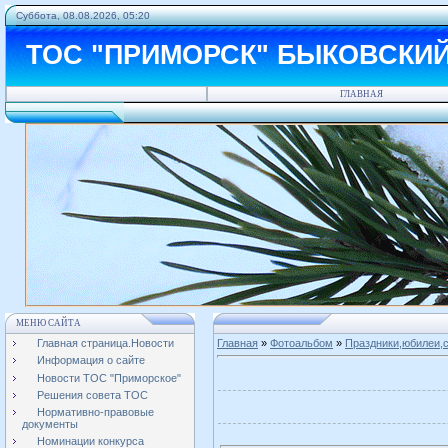
Суббота, 08.08.2026, 05:20
ТОС "ПРИМОРСК" БЫКОВСКИ
ГЛАВНАЯ
МЕНЮ САЙТА
Главная страница.Новости
Главная
»
Фотоальбом
»
Праздники,юбилеи,с
Информация о сайте
Новости ТОС "Приморское"
Решения совета ТОС
Нормативно-правовые
документы
Номинации конкурса