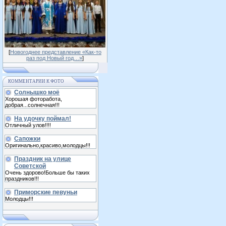
[
Новогоднее представление «Как-то
раз под Новый год…»
]
КОММЕНТАРИИ К ФОТО
Солнышко моё
Хорошая фоторабота,
добрая...солнечная!!!
На удочку поймал!
Отличный улов!!!!
Сапожки
Оригинально,красиво,молодцы!!!
Праздник на улице
Советской
Очень здорово!Больше бы таких
праздников!!!
Приморские певуньи
Молодцы!!!