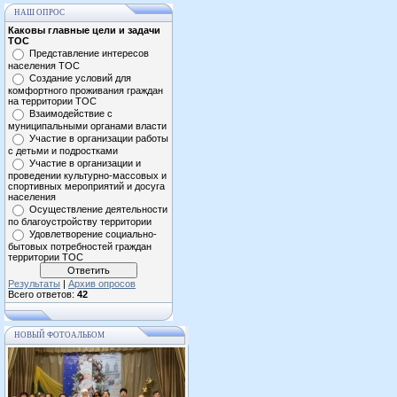
НАШ ОПРОС
Каковы главные цели и задачи
ТОС
Представление интересов
населения ТОС
Создание условий для
комфортного проживания граждан
на территории ТОС
Взаимодействие с
муниципальными органами власти
Участие в организации работы
с детьми и подростками
Участие в организации и
проведении культурно-массовых и
спортивных мероприятий и досуга
населения
Осуществление деятельности
по благоустройству территории
Удовлетворение социально-
бытовых потребностей граждан
территории ТОС
Результаты
|
Архив опросов
Всего ответов:
42
НОВЫЙ ФОТОАЛЬБОМ