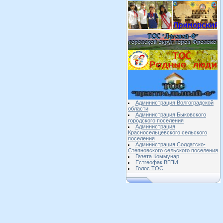
Администрация Волгоградской
области
Администрация Быковского
городского поселения
Администрация
Красносельцевского сельского
поселения
Администрация Солдатско-
Степновского сельского поселения
Газета Коммунар
Естгеофак ВГПИ
Голос ТОС