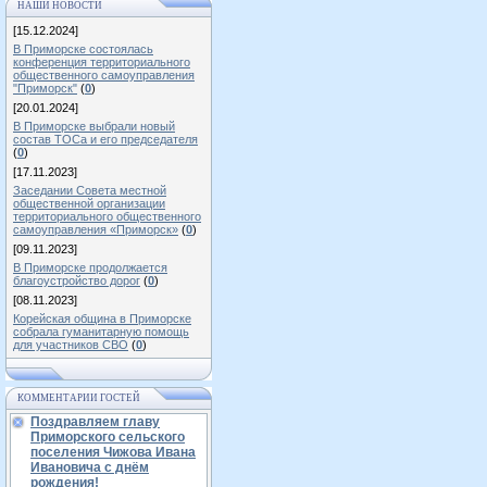
НАШИ НОВОСТИ
[15.12.2024]
В Приморске состоялась
конференция территориального
общественного самоуправления
"Приморск"
(
0
)
[20.01.2024]
В Приморске выбрали новый
состав ТОСа и его председателя
(
0
)
[17.11.2023]
Заседании Совета местной
общественной организации
территориального общественного
самоуправления «Приморск»
(
0
)
[09.11.2023]
В Приморске продолжается
благоустройство дорог
(
0
)
[08.11.2023]
Корейская община в Приморске
собрала гуманитарную помощь
для участников СВО
(
0
)
КОММЕНТАРИИ ГОСТЕЙ
Поздравляем главу
Приморского сельского
поселения Чижова Ивана
Ивановича с днём
рождения!