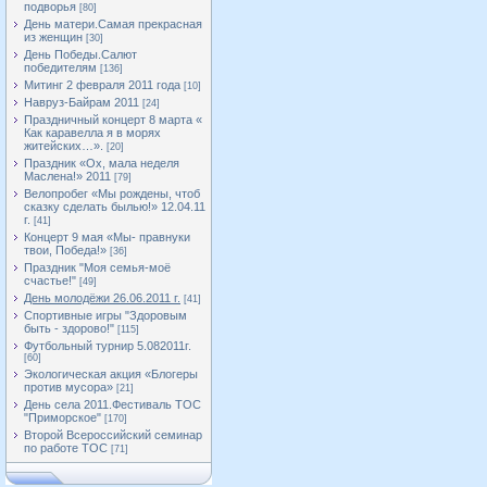
подворья
[80]
День матери.Самая прекрасная
из женщин
[30]
День Победы.Салют
победителям
[136]
Митинг 2 февраля 2011 года
[10]
Навруз-Байрам 2011
[24]
Праздничный концерт 8 марта «
Как каравелла я в морях
житейских…».
[20]
Праздник «Ох, мала неделя
Маслена!» 2011
[79]
Велопробег «Мы рождены, чтоб
сказку сделать былью!» 12.04.11
г.
[41]
Концерт 9 мая «Мы- правнуки
твои, Победа!»
[36]
Праздник "Моя семья-моё
счастье!"
[49]
День молодёжи 26.06.2011 г.
[41]
Спортивные игры "Здоровым
быть - здорово!"
[115]
Футбольный турнир 5.082011г.
[60]
Экологическая акция «Блогеры
против мусора»
[21]
День села 2011.Фестиваль ТОС
"Приморское"
[170]
Второй Всероссийский семинар
по работе ТОС
[71]