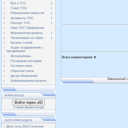
Всё о ТОС
Совет ТОС
Ревизионная комиссия
Активисты ТОС
Паспорт ТОС
Гимн ТОС Приморское
Мероприятия,проекты
Организации на терри...
Каталог статей
Аудио поздравления с
праздниками
Фотоальбомы
Всего комментариев
:
0
Поговорим,поспорим
Гостевая книга
Обратная связь
Доска объявлений
Офицальный са
Информационно-развле...
ФОРМА ВХОДА
Войти через uID
Старая форма входа
КАТЕГОРИИ РАЗДЕЛА
День села 2010.Сельские