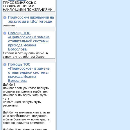
ПРИСОЕДИНЯЮСЬ С
ПОЗДРАВЛЕНИЕМ И
НАИЛУЧШИМИ ПОЖЕЛАНИЯМИ.
Приморские школьники на
экскурсии в г.Волгограде
отлично...
Помощь ТОС
«Приморское» в замене
отопительной системы
прихода Иоанна
Богослова
Скопом и батьку бить легче. А
строить что-либо тем более.
Помощь ТОС
«Приморское» в замене
отопительной системы
прихода Иоанна
Богослова
Дай бог!
Дай бог слепцам глаза вернуть
и спины выпрямить горбатым.
Дай бог быть богом хоть чуть-
чуть,
но быть нельзя чуть-чуть
распятым.
Дай бог не вляпаться во власть
и не геройствовать подложно,
и быть богатым — но не красть,
конечно, если так возможно.
Дай бог быть тертым калачом,