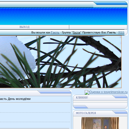
ВЫХОД
Вы вошли как
Гость
·
Группа
"
Гости
"
Приветствую Вас
Гость
·
RSS
КЛИКНИ!
ласть День молодёжи
ФОТО ГАЛЕРЕЯ