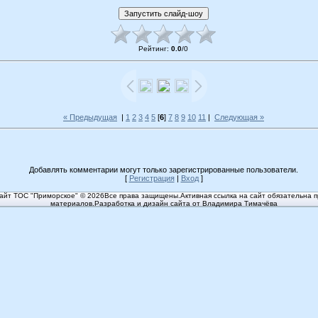
Рейтинг
:
0.0
/
0
« Предыдущая
|
1
2
3
4
5
[
6
]
7
8
9
10
11
|
Следующая »
Добавлять комментарии могут только зарегистрированные пользователи.
[
Регистрация
|
Вход
]
йт ТОС "Приморское" © 2026Все права защищены.Активная ссылка на сайт обязательна п
материалов.Разработка и дизайн сайта от Владимира Тимачёва