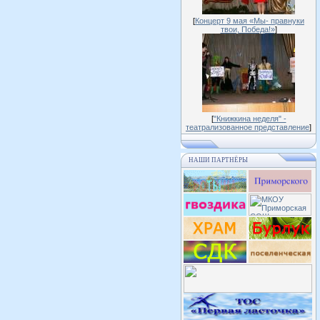
[
Концерт 9 мая «Мы- правнуки
твои, Победа!»
]
[
"Книжкина неделя" -
театрализованное представление
]
НАШИ ПАРТНЁРЫ