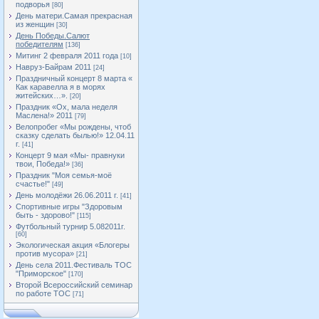
подворья
[80]
День матери.Самая прекрасная
из женщин
[30]
День Победы.Салют
победителям
[136]
Митинг 2 февраля 2011 года
[10]
Навруз-Байрам 2011
[24]
Праздничный концерт 8 марта «
Как каравелла я в морях
житейских…».
[20]
Праздник «Ох, мала неделя
Маслена!» 2011
[79]
Велопробег «Мы рождены, чтоб
сказку сделать былью!» 12.04.11
г.
[41]
Концерт 9 мая «Мы- правнуки
твои, Победа!»
[36]
Праздник "Моя семья-моё
счастье!"
[49]
День молодёжи 26.06.2011 г.
[41]
Спортивные игры "Здоровым
быть - здорово!"
[115]
Футбольный турнир 5.082011г.
[60]
Экологическая акция «Блогеры
против мусора»
[21]
День села 2011.Фестиваль ТОС
"Приморское"
[170]
Второй Всероссийский семинар
по работе ТОС
[71]