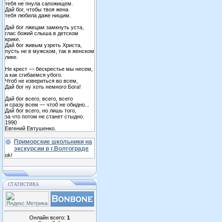
тебя не пнула сапожищем.
Дай бог, чтобы твоя жена
тебя любила даже нищим.
Дай бог лжецам замкнуть уста,
глас божий слыша в детском
крике.
Дай бог живым узреть Христа,
пусть не в мужском, так в женском
лике.
Не крест — бескрестье мы несем,
а как сгибаемся убого.
Чтоб не извериться во всем,
Дай бог ну хоть немного Бога!
Дай бог всего, всего, всего
и сразу всем — чтоб не обидно...
Дай бог всего, но лишь того,
за что потом не станет стыдно.
1990
Евгений Евтушенко.
Приморские школьники на
экскурсии в г.Волгограде
ok!
СТАТИСТИКА
Онлайн всего:
1