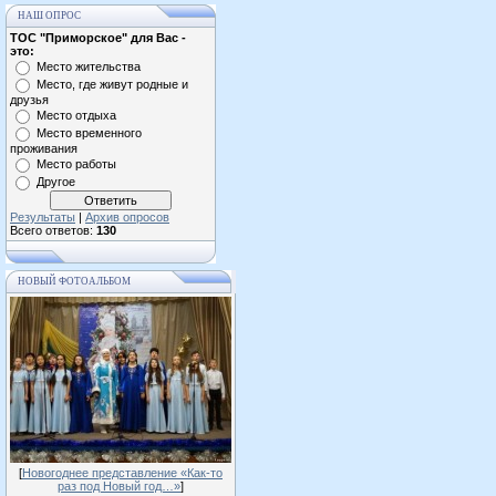
НАШ ОПРОС
ТОС "Приморское" для Вас -
это:
Место жительства
Место, где живут родные и
друзья
Место отдыха
Место временного
проживания
Место работы
Другое
Результаты
|
Архив опросов
Всего ответов:
130
НОВЫЙ ФОТОАЛЬБОМ
[
Новогоднее представление «Как-то
раз под Новый год…»
]