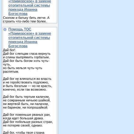
«Приморское» в замене
отопительной системы
прихода Иоанна
Богослова
Скопом и батьку бить легче. А
строить что-либо тем более.
Помощь ТОС
«Приморское» в замене
отопительной системы
прихода Иоанна
Богослова
Дай бог!
Дай бог слепцам глаза вернуть
и спины выпрямить горбатым.
Дай бог быть богом хоть чуть-
чуть,
но быть нельзя чуть-чуть
распятым.
Дай бог не вляпаться во власть
и не геройствовать подложно,
и быть богатым — но не красть,
конечно, если так возможно.
Дай бог быть тертым калачом,
не сожранным ничьею шайкой,
ни жертвой быть, ни палачом,
ни барином, ни попрошайкой.
Дай бог поменьше рваных ран,
когда идет большая драка.
Дай бог побольше разных стран,
не потеряв своей, однако.
Дай бог, чтобы твоя страна