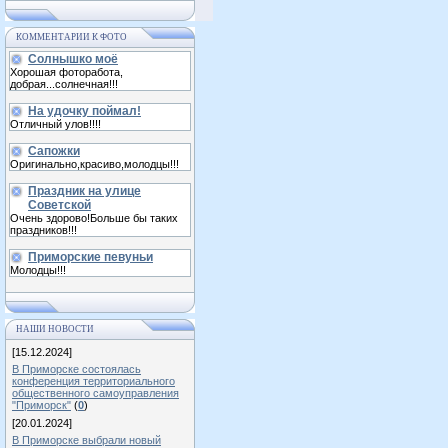
КОММЕНТАРИИ К ФОТО
Солнышко моё
Хорошая фоторабота,
добрая...солнечная!!!
На удочку поймал!
Отличный улов!!!!
Сапожки
Оригинально,красиво,молодцы!!!
Праздник на улице
Советской
Очень здорово!Больше бы таких
праздников!!!
Приморские певуньи
Молодцы!!!
НАШИ НОВОСТИ
[15.12.2024]
В Приморске состоялась
конференция территориального
общественного самоуправления
"Приморск"
(
0
)
[20.01.2024]
В Приморске выбрали новый