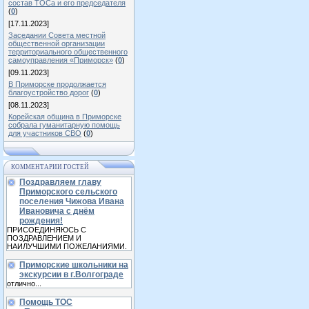
состав ТОСа и его председателя
(
0
)
[17.11.2023]
Заседании Совета местной
общественной организации
территориального общественного
самоуправления «Приморск»
(
0
)
[09.11.2023]
В Приморске продолжается
благоустройство дорог
(
0
)
[08.11.2023]
Корейская община в Приморске
собрала гуманитарную помощь
для участников СВО
(
0
)
КОММЕНТАРИИ ГОСТЕЙ
Поздравляем главу
Приморского сельского
поселения Чижова Ивана
Ивановича с днём
рождения!
ПРИСОЕДИНЯЮСЬ С
ПОЗДРАВЛЕНИЕМ И
НАИЛУЧШИМИ ПОЖЕЛАНИЯМИ.
Приморские школьники на
экскурсии в г.Волгограде
отлично...
Помощь ТОС