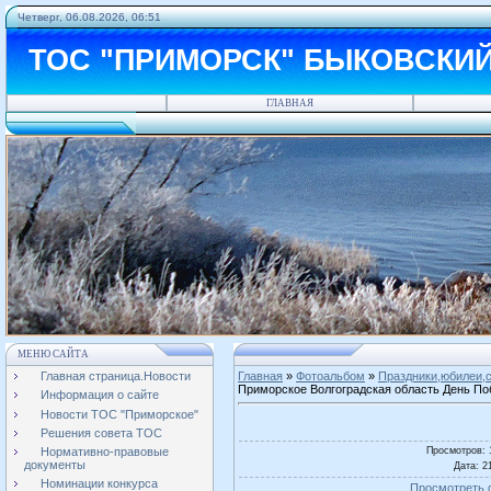
Четверг, 06.08.2026, 06:51
ТОС "ПРИМОРСК" БЫКОВСКИ
ГЛАВНАЯ
МЕНЮ САЙТА
Главная страница.Новости
Главная
»
Фотоальбом
»
Праздники,юбилеи,с
Приморское Волгоградская область День П
Информация о сайте
Новости ТОС "Приморское"
Решения совета ТОС
Просмотров
:
Нормативно-правовые
документы
Дата
: 2
Номинации конкурса
Просмотреть 