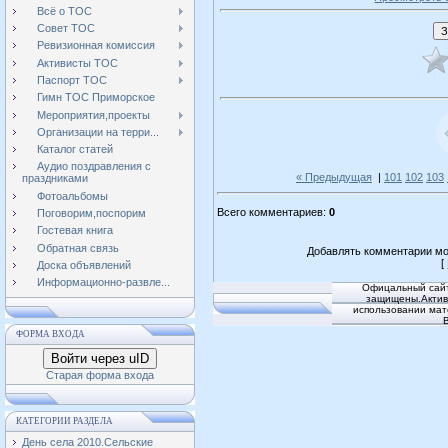
Всё о ТОС
Совет ТОС
Ревизионная комиссия
Активисты ТОС
Паспорт ТОС
Гимн ТОС Приморское
Мероприятия,проекты
Организации на терри...
Каталог статей
Аудио поздравления с
« Предыдущая
|
101
102
103
праздниками
Фотоальбомы
Всего комментариев
:
0
Поговорим,поспорим
Гостевая книга
Обратная связь
Добавлять комментарии мо
[
Доска объявлений
Информационно-развле...
Офицальный сайт
защищены.Активн
использовании мат
ФОРМА ВХОДА
Войти через uID
Старая форма входа
КАТЕГОРИИ РАЗДЕЛА
День села 2010.Сельские