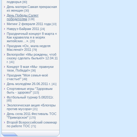
подворья
[80]
День матери.Самая прекрасная
из женщин
[30]
День Победы.Салют
победителям
[136]
Митинг 2 февраля 2011 года
[10]
Навруз-Байрам 2011
[24]
Праздничный концерт 8 марта «
Как каравелла я в морях
житейских…».
[20]
Праздник «Ох, мала неделя
Маслена!» 2011
[79]
Велопробег «Мы рождены, чтоб
сказку сделать былью!» 12.04.11
г.
[41]
Концерт 9 мая «Мы- правнуки
твои, Победа!»
[36]
Праздник "Моя семья-моё
счастье!"
[49]
День молодёжи 26.06.2011 г.
[41]
Спортивные игры "Здоровым
быть - здорово!"
[115]
Футбольный турнир 5.082011г.
[60]
Экологическая акция «Блогеры
против мусора»
[21]
День села 2011.Фестиваль ТОС
"Приморское"
[170]
Второй Всероссийский семинар
по работе ТОС
[71]