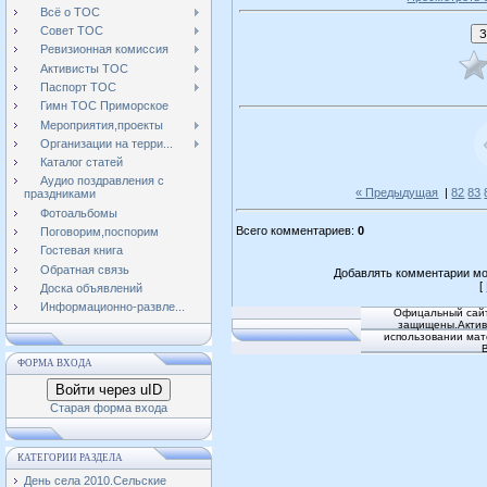
Всё о ТОС
Совет ТОС
Ревизионная комиссия
Активисты ТОС
Паспорт ТОС
Гимн ТОС Приморское
Мероприятия,проекты
Организации на терри...
Каталог статей
Аудио поздравления с
« Предыдущая
|
82
83
праздниками
Фотоальбомы
Всего комментариев
:
0
Поговорим,поспорим
Гостевая книга
Обратная связь
Добавлять комментарии мо
[
Доска объявлений
Информационно-развле...
Офицальный сайт
защищены.Активн
использовании мат
ФОРМА ВХОДА
Войти через uID
Старая форма входа
КАТЕГОРИИ РАЗДЕЛА
День села 2010.Сельские