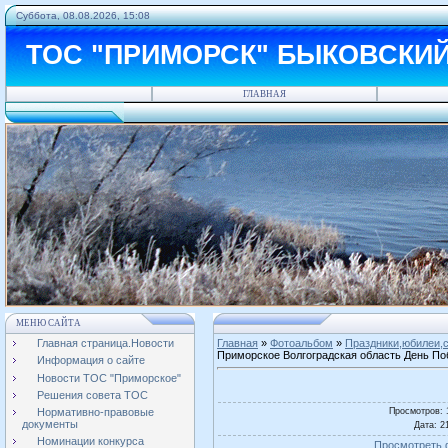
Суббота, 08.08.2026, 15:08
ТОС "ПРИМОРСК" БЫКОВСКИ
ГЛАВНАЯ
МЕНЮ САЙТА
Главная страница.Новости
Главная
»
Фотоальбом
»
Праздники,юбилеи,с
Приморское Волгоградская область День П
Информация о сайте
Новости ТОС "Приморское"
Решения совета ТОС
Просмотров
:
Нормативно-правовые
документы
Дата
: 2
Номинации конкурса
Просмотреть 