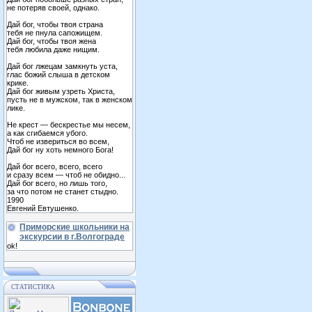
не потеряв своей, однако.
Дай бог, чтобы твоя страна
тебя не пнула сапожищем.
Дай бог, чтобы твоя жена
тебя любила даже нищим.
Дай бог лжецам замкнуть уста,
глас божий слыша в детском
крике.
Дай бог живым узреть Христа,
пусть не в мужском, так в женском
лике.
Не крест — бескрестье мы несем,
а как сгибаемся убого.
Чтоб не извериться во всем,
Дай бог ну хоть немного Бога!
Дай бог всего, всего, всего
и сразу всем — чтоб не обидно...
Дай бог всего, но лишь того,
за что потом не станет стыдно.
1990
Евгений Евтушенко.
Приморские школьники на
экскурсии в г.Волгограде
ok!
СТАТИСТИКА