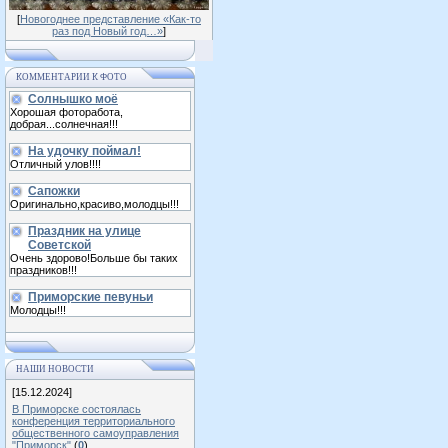
[
Новогоднее представление «Как-то
раз под Новый год…»
]
КОММЕНТАРИИ К ФОТО
Солнышко моё
Хорошая фоторабота,
добрая...солнечная!!!
На удочку поймал!
Отличный улов!!!!
Сапожки
Оригинально,красиво,молодцы!!!
Праздник на улице
Советской
Очень здорово!Больше бы таких
праздников!!!
Приморские певуньи
Молодцы!!!
НАШИ НОВОСТИ
[15.12.2024]
В Приморске состоялась
конференция территориального
общественного самоуправления
"Приморск"
(
0
)