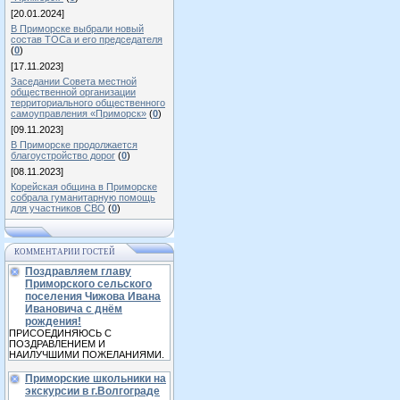
[20.01.2024]
В Приморске выбрали новый
состав ТОСа и его председателя
(
0
)
[17.11.2023]
Заседании Совета местной
общественной организации
территориального общественного
самоуправления «Приморск»
(
0
)
[09.11.2023]
В Приморске продолжается
благоустройство дорог
(
0
)
[08.11.2023]
Корейская община в Приморске
собрала гуманитарную помощь
для участников СВО
(
0
)
КОММЕНТАРИИ ГОСТЕЙ
Поздравляем главу
Приморского сельского
поселения Чижова Ивана
Ивановича с днём
рождения!
ПРИСОЕДИНЯЮСЬ С
ПОЗДРАВЛЕНИЕМ И
НАИЛУЧШИМИ ПОЖЕЛАНИЯМИ.
Приморские школьники на
экскурсии в г.Волгограде