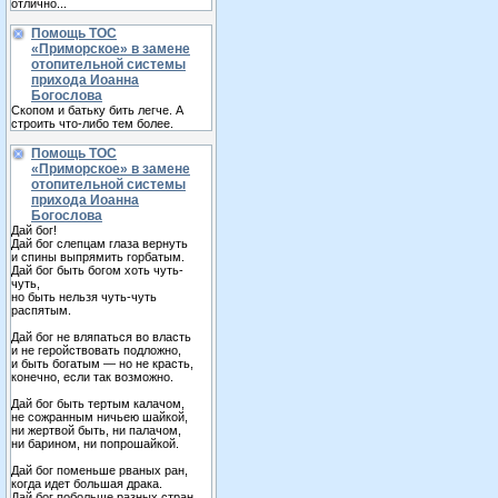
отлично...
Помощь ТОС
«Приморское» в замене
отопительной системы
прихода Иоанна
Богослова
Скопом и батьку бить легче. А
строить что-либо тем более.
Помощь ТОС
«Приморское» в замене
отопительной системы
прихода Иоанна
Богослова
Дай бог!
Дай бог слепцам глаза вернуть
и спины выпрямить горбатым.
Дай бог быть богом хоть чуть-
чуть,
но быть нельзя чуть-чуть
распятым.
Дай бог не вляпаться во власть
и не геройствовать подложно,
и быть богатым — но не красть,
конечно, если так возможно.
Дай бог быть тертым калачом,
не сожранным ничьею шайкой,
ни жертвой быть, ни палачом,
ни барином, ни попрошайкой.
Дай бог поменьше рваных ран,
когда идет большая драка.
Дай бог побольше разных стран,