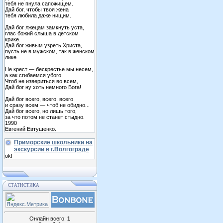
тебя не пнула сапожищем.
Дай бог, чтобы твоя жена
тебя любила даже нищим.
Дай бог лжецам замкнуть уста,
глас божий слыша в детском
крике.
Дай бог живым узреть Христа,
пусть не в мужском, так в женском
лике.
Не крест — бескрестье мы несем,
а как сгибаемся убого.
Чтоб не извериться во всем,
Дай бог ну хоть немного Бога!
Дай бог всего, всего, всего
и сразу всем — чтоб не обидно...
Дай бог всего, но лишь того,
за что потом не станет стыдно.
1990
Евгений Евтушенко.
Приморские школьники на
экскурсии в г.Волгограде
ok!
СТАТИСТИКА
Онлайн всего:
1