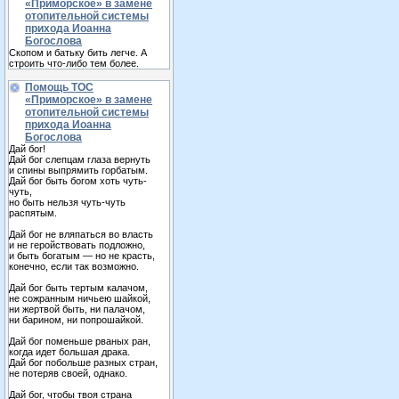
«Приморское» в замене
отопительной системы
прихода Иоанна
Богослова
Скопом и батьку бить легче. А
строить что-либо тем более.
Помощь ТОС
«Приморское» в замене
отопительной системы
прихода Иоанна
Богослова
Дай бог!
Дай бог слепцам глаза вернуть
и спины выпрямить горбатым.
Дай бог быть богом хоть чуть-
чуть,
но быть нельзя чуть-чуть
распятым.
Дай бог не вляпаться во власть
и не геройствовать подложно,
и быть богатым — но не красть,
конечно, если так возможно.
Дай бог быть тертым калачом,
не сожранным ничьею шайкой,
ни жертвой быть, ни палачом,
ни барином, ни попрошайкой.
Дай бог поменьше рваных ран,
когда идет большая драка.
Дай бог побольше разных стран,
не потеряв своей, однако.
Дай бог, чтобы твоя страна