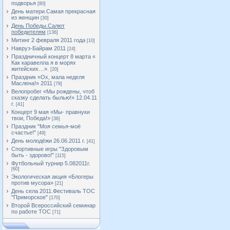
подворья
[80]
День матери.Самая прекрасная
из женщин
[30]
День Победы.Салют
победителям
[136]
Митинг 2 февраля 2011 года
[10]
Навруз-Байрам 2011
[24]
Праздничный концерт 8 марта «
Как каравелла я в морях
житейских…».
[20]
Праздник «Ох, мала неделя
Маслена!» 2011
[79]
Велопробег «Мы рождены, чтоб
сказку сделать былью!» 12.04.11
г.
[41]
Концерт 9 мая «Мы- правнуки
твои, Победа!»
[36]
Праздник "Моя семья-моё
счастье!"
[49]
День молодёжи 26.06.2011 г.
[41]
Спортивные игры "Здоровым
быть - здорово!"
[115]
Футбольный турнир 5.082011г.
[60]
Экологическая акция «Блогеры
против мусора»
[21]
День села 2011.Фестиваль ТОС
"Приморское"
[170]
Второй Всероссийский семинар
по работе ТОС
[71]