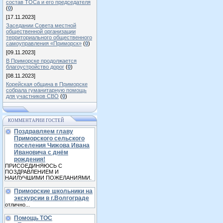
состав ТОСа и его председателя
(
0
)
[17.11.2023]
Заседании Совета местной
общественной организации
территориального общественного
самоуправления «Приморск»
(
0
)
[09.11.2023]
В Приморске продолжается
благоустройство дорог
(
0
)
[08.11.2023]
Корейская община в Приморске
собрала гуманитарную помощь
для участников СВО
(
0
)
КОММЕНТАРИИ ГОСТЕЙ
Поздравляем главу
Приморского сельского
поселения Чижова Ивана
Ивановича с днём
рождения!
ПРИСОЕДИНЯЮСЬ С
ПОЗДРАВЛЕНИЕМ И
НАИЛУЧШИМИ ПОЖЕЛАНИЯМИ.
Приморские школьники на
экскурсии в г.Волгограде
отлично...
Помощь ТОС