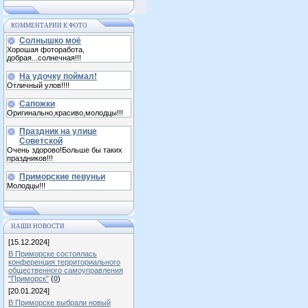
КОММЕНТАРИИ К ФОТО
Солнышко моё
Хорошая фоторабота,
добрая...солнечная!!!
На удочку поймал!
Отличный улов!!!!
Сапожки
Оригинально,красиво,молодцы!!!
Праздник на улице
Советской
Очень здорово!Больше бы таких
праздников!!!
Приморские певуньи
Молодцы!!!
НАШИ НОВОСТИ
[15.12.2024]
В Приморске состоялась
конференция территориального
общественного самоуправления
"Приморск"
(
0
)
[20.01.2024]
В Приморске выбрали новый