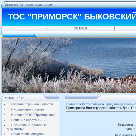
Воскресенье, 09.08.2026, 08:39
ТОС "ПРИМОРСК" БЫКОВСКИ
ГЛАВНАЯ
МЕНЮ САЙТА
Главная страница.Новости
Главная
»
Фотоальбом
»
Праздники,юбилеи,с
Приморское Волгоградская область День П
Информация о сайте
Новости ТОС "Приморское"
Решения совета ТОС
Просмотров
:
Нормативно-правовые
документы
Дата
: 2
Номинации конкурса
Просмотреть 