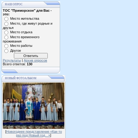
НАШ ОПРОС
ТОС "Приморское" для Вас -
это:
Место жительства
Место, где живут родные и
друзья
Место отдыха
Место временного
проживания
Место работы
Другое
Результаты
|
Архив опросов
Всего ответов:
130
НОВЫЙ ФОТОАЛЬБОМ
[
Новогоднее представление «Как-то
раз под Новый год…»
]