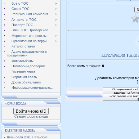
Всё о ТОС
Совет ТОС
Ревизионная комиссия
Активисты ТОС
Паспорт ТОС
Гимн ТОС Приморское
Мероприятия,проекты
Организации на терри...
Каталог статей
Аудио поздравления с
« Предыдущая
|
37
38
праздниками
Фотоальбомы
Всего комментариев
:
0
Поговорим,поспорим
Гостевая книга
Обратная связь
Добавлять комментарии мо
[
Доска объявлений
Информационно-развле...
Офицальный сайт
защищены.Активн
использовании мат
ФОРМА ВХОДА
Войти через uID
Старая форма входа
КАТЕГОРИИ РАЗДЕЛА
День села 2010.Сельские