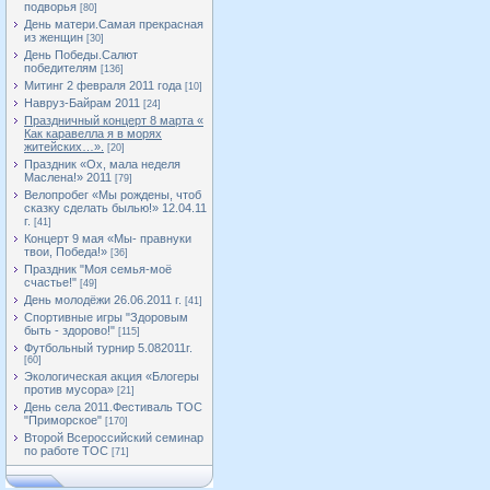
подворья
[80]
День матери.Самая прекрасная
из женщин
[30]
День Победы.Салют
победителям
[136]
Митинг 2 февраля 2011 года
[10]
Навруз-Байрам 2011
[24]
Праздничный концерт 8 марта «
Как каравелла я в морях
житейских…».
[20]
Праздник «Ох, мала неделя
Маслена!» 2011
[79]
Велопробег «Мы рождены, чтоб
сказку сделать былью!» 12.04.11
г.
[41]
Концерт 9 мая «Мы- правнуки
твои, Победа!»
[36]
Праздник "Моя семья-моё
счастье!"
[49]
День молодёжи 26.06.2011 г.
[41]
Спортивные игры "Здоровым
быть - здорово!"
[115]
Футбольный турнир 5.082011г.
[60]
Экологическая акция «Блогеры
против мусора»
[21]
День села 2011.Фестиваль ТОС
"Приморское"
[170]
Второй Всероссийский семинар
по работе ТОС
[71]