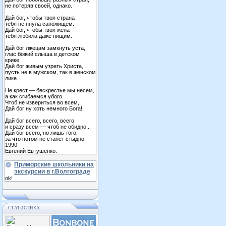
не потеряв своей, однако.
Дай бог, чтобы твоя страна
тебя не пнула сапожищем.
Дай бог, чтобы твоя жена
тебя любила даже нищим.
Дай бог лжецам замкнуть уста,
глас божий слыша в детском
крике.
Дай бог живым узреть Христа,
пусть не в мужском, так в женском
лике.
Не крест — бескрестье мы несем,
а как сгибаемся убого.
Чтоб не извериться во всем,
Дай бог ну хоть немного Бога!
Дай бог всего, всего, всего
и сразу всем — чтоб не обидно...
Дай бог всего, но лишь того,
за что потом не станет стыдно.
1990
Евгений Евтушенко.
Приморские школьники на
экскурсии в г.Волгограде
ok!
СТАТИСТИКА