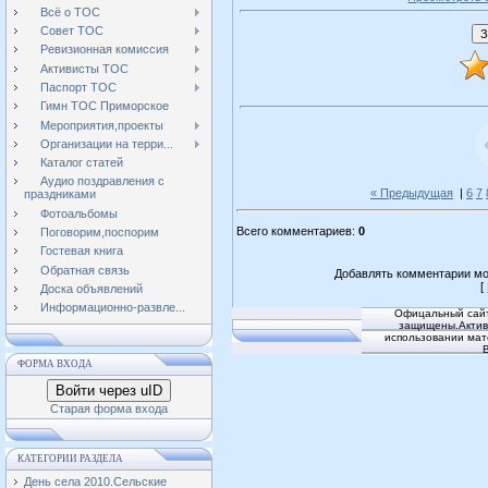
Всё о ТОС
Совет ТОС
Ревизионная комиссия
Активисты ТОС
Паспорт ТОС
Гимн ТОС Приморское
Мероприятия,проекты
Организации на терри...
Каталог статей
Аудио поздравления с
« Предыдущая
|
6
7
праздниками
Фотоальбомы
Всего комментариев
:
0
Поговорим,поспорим
Гостевая книга
Обратная связь
Добавлять комментарии мо
[
Доска объявлений
Информационно-развле...
Офицальный сайт
защищены.Активн
использовании мат
ФОРМА ВХОДА
Войти через uID
Старая форма входа
КАТЕГОРИИ РАЗДЕЛА
День села 2010.Сельские