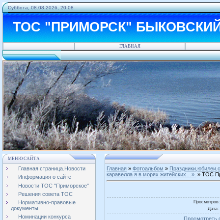
Суббота, 08.08.2026, 20:08
ТОС "ПРИМОРСК" БЫКОВСКИ
ГЛАВНАЯ
МЕНЮ САЙТА
Главная страница.Новости
Главная
»
Фотоальбом
»
Праздники,юбилеи,с
каравелла я в морях житейских…».
» ТОС Пр
Информация о сайте
Новости ТОС "Приморское"
Решения совета ТОС
Просмотров
Нормативно-правовые
документы
Дата
:
Номинации конкурса
Просмотреть 