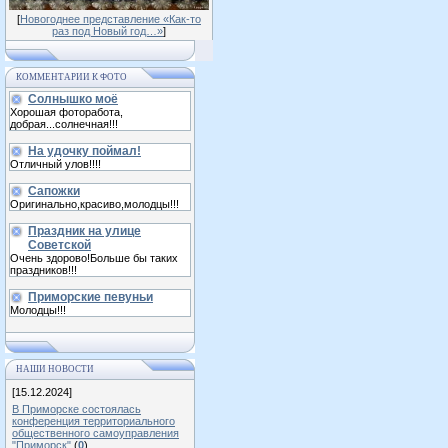
[
Новогоднее представление «Как-то
раз под Новый год…»
]
КОММЕНТАРИИ К ФОТО
Солнышко моё
Хорошая фоторабота,
добрая...солнечная!!!
На удочку поймал!
Отличный улов!!!!
Сапожки
Оригинально,красиво,молодцы!!!
Праздник на улице
Советской
Очень здорово!Больше бы таких
праздников!!!
Приморские певуньи
Молодцы!!!
НАШИ НОВОСТИ
[15.12.2024]
В Приморске состоялась
конференция территориального
общественного самоуправления
"Приморск"
(
0
)