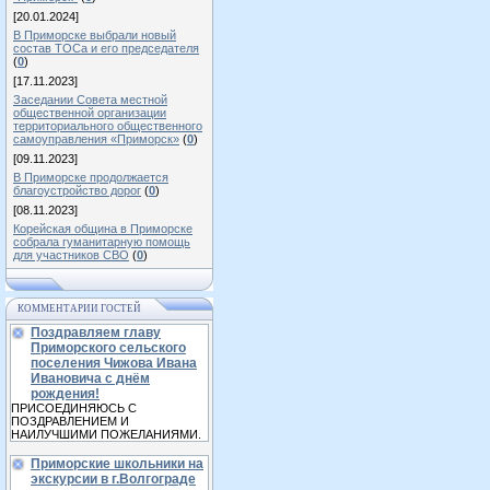
[20.01.2024]
В Приморске выбрали новый
состав ТОСа и его председателя
(
0
)
[17.11.2023]
Заседании Совета местной
общественной организации
территориального общественного
самоуправления «Приморск»
(
0
)
[09.11.2023]
В Приморске продолжается
благоустройство дорог
(
0
)
[08.11.2023]
Корейская община в Приморске
собрала гуманитарную помощь
для участников СВО
(
0
)
КОММЕНТАРИИ ГОСТЕЙ
Поздравляем главу
Приморского сельского
поселения Чижова Ивана
Ивановича с днём
рождения!
ПРИСОЕДИНЯЮСЬ С
ПОЗДРАВЛЕНИЕМ И
НАИЛУЧШИМИ ПОЖЕЛАНИЯМИ.
Приморские школьники на
экскурсии в г.Волгограде