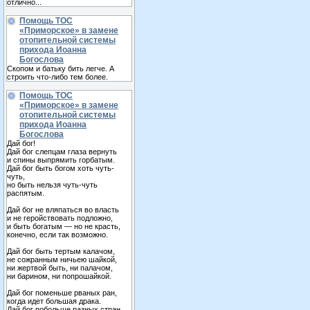
отлично...
Помощь ТОС
«Приморское» в замене
отопительной системы
прихода Иоанна
Богослова
Скопом и батьку бить легче. А
строить что-либо тем более.
Помощь ТОС
«Приморское» в замене
отопительной системы
прихода Иоанна
Богослова
Дай бог!
Дай бог слепцам глаза вернуть
и спины выпрямить горбатым.
Дай бог быть богом хоть чуть-
чуть,
но быть нельзя чуть-чуть
распятым.
Дай бог не вляпаться во власть
и не геройствовать подложно,
и быть богатым — но не красть,
конечно, если так возможно.
Дай бог быть тертым калачом,
не сожранным ничьею шайкой,
ни жертвой быть, ни палачом,
ни барином, ни попрошайкой.
Дай бог поменьше рваных ран,
когда идет большая драка.
Дай бог побольше разных стран,