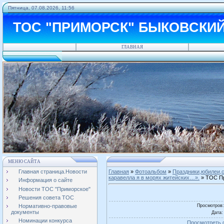
Пятница, 07.08.2026, 11:56
ТОС "ПРИМОРСК" БЫКОВСКИ
ГЛАВНАЯ
МЕНЮ САЙТА
Главная страница.Новости
Главная
»
Фотоальбом
»
Праздники,юбилеи,с
каравелла я в морях житейских…».
» ТОС Пр
Информация о сайте
Новости ТОС "Приморское"
Решения совета ТОС
Просмотров
Нормативно-правовые
документы
Дата
:
Номинации конкурса
Просмотреть 