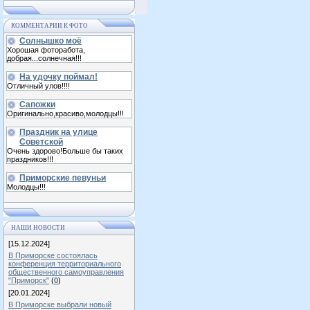
КОММЕНТАРИИ К ФОТО
Солнышко моё
Хорошая фоторабота,
добрая...солнечная!!!
На удочку поймал!
Отличный улов!!!!
Сапожки
Оригинально,красиво,молодцы!!!
Праздник на улице
Советской
Очень здорово!Больше бы таких
праздников!!!
Приморские певуньи
Молодцы!!!
НАШИ НОВОСТИ
[15.12.2024]
В Приморске состоялась
конференция территориального
общественного самоуправления
"Приморск"
(
0
)
[20.01.2024]
В Приморске выбрали новый