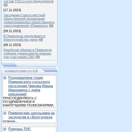
состав ТОСа и его председателя
(
0
)
[17.11.2023]
Заседании Совета местной
общественной организации
территориального общественного
самоуправления «Приморск»
(
0
)
[09.11.2023]
В Приморске продолжается
благоустройство дорог
(
0
)
[08.11.2023]
Корейская община в Приморске
собрала гуманитарную помощь
для участников СВО
(
0
)
КОММЕНТАРИИ ГОСТЕЙ
Поздравляем главу
Приморского сельского
поселения Чижова Ивана
Ивановича с днём
рождения!
ПРИСОЕДИНЯЮСЬ С
ПОЗДРАВЛЕНИЕМ И
НАИЛУЧШИМИ ПОЖЕЛАНИЯМИ.
Приморские школьники на
экскурсии в г.Волгограде
отлично...
Помощь ТОС