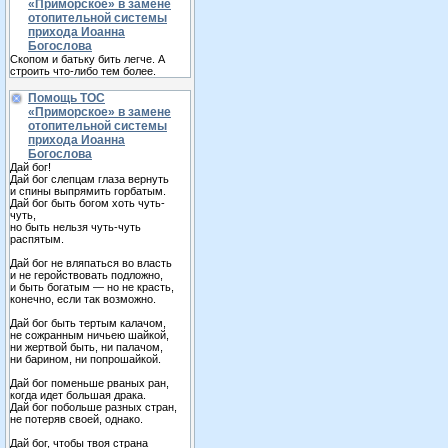
«Приморское» в замене
отопительной системы
прихода Иоанна
Богослова
Скопом и батьку бить легче. А
строить что-либо тем более.
Помощь ТОС
«Приморское» в замене
отопительной системы
прихода Иоанна
Богослова
Дай бог!
Дай бог слепцам глаза вернуть
и спины выпрямить горбатым.
Дай бог быть богом хоть чуть-
чуть,
но быть нельзя чуть-чуть
распятым.
Дай бог не вляпаться во власть
и не геройствовать подложно,
и быть богатым — но не красть,
конечно, если так возможно.
Дай бог быть тертым калачом,
не сожранным ничьею шайкой,
ни жертвой быть, ни палачом,
ни барином, ни попрошайкой.
Дай бог поменьше рваных ран,
когда идет большая драка.
Дай бог побольше разных стран,
не потеряв своей, однако.
Дай бог, чтобы твоя страна