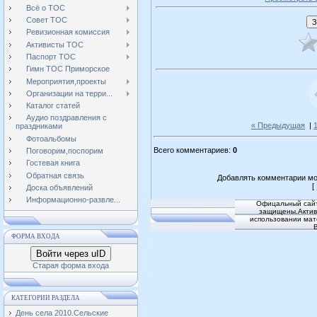
Всё о ТОС
Совет ТОС
Ревизионная комиссия
Активисты ТОС
Паспорт ТОС
Гимн ТОС Приморское
Мероприятия,проекты
Организации на терри...
Каталог статей
Аудио поздравления с
« Предыдущая
|
праздниками
Фотоальбомы
Всего комментариев
:
0
Поговорим,поспорим
Гостевая книга
Обратная связь
Добавлять комментарии мо
[
Доска объявлений
Информационно-развле...
Офицальный сайт
защищены.Активн
использовании мат
ФОРМА ВХОДА
Войти через uID
Старая форма входа
КАТЕГОРИИ РАЗДЕЛА
День села 2010.Сельские