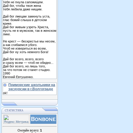
тебя не пнула сапожищем.
Дай бог, чтобы твоя жена
тебя любила даже нищим.
Дай бог лжецам замкнуть уста,
глас божий слыша в детском
крике.
Дай бог живым узреть Христа,
пусть не в мужском, так в женском
лике.
Не крест — бескрестье мы несем,
а как сгибаемся убого.
Чтоб не извериться во всем,
Дай бог ну хоть немного Бога!
Дай бог всего, всего, всего
и сразу всем — чтоб не обидно...
Дай бог всего, но лишь того,
за что потом не станет стыдно.
1990
Евгений Евтушенко.
Приморские школьники на
экскурсии в г.Волгограде
ok!
СТАТИСТИКА
Онлайн всего:
1