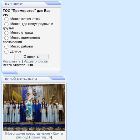
НАШ ОПРОС
ТОС "Приморское" для Вас -
это:
Место жительства
Место, где живут родные и
друзья
Место отдыха
Место временного
проживания
Место работы
Другое
Результаты
|
Архив опросов
Всего ответов:
130
НОВЫЙ ФОТОАЛЬБОМ
[
Новогоднее представление «Как-то
раз под Новый год…»
]