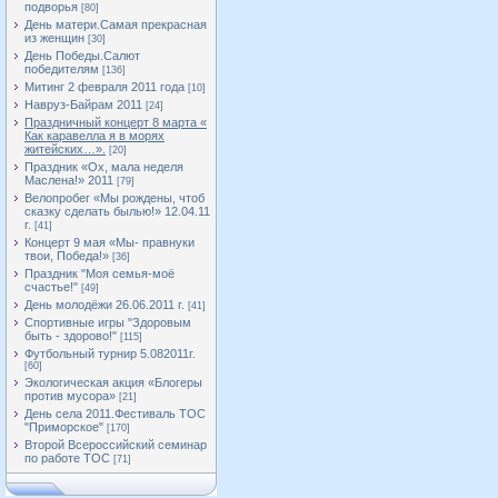
подворья
[80]
День матери.Самая прекрасная
из женщин
[30]
День Победы.Салют
победителям
[136]
Митинг 2 февраля 2011 года
[10]
Навруз-Байрам 2011
[24]
Праздничный концерт 8 марта «
Как каравелла я в морях
житейских…».
[20]
Праздник «Ох, мала неделя
Маслена!» 2011
[79]
Велопробег «Мы рождены, чтоб
сказку сделать былью!» 12.04.11
г.
[41]
Концерт 9 мая «Мы- правнуки
твои, Победа!»
[36]
Праздник "Моя семья-моё
счастье!"
[49]
День молодёжи 26.06.2011 г.
[41]
Спортивные игры "Здоровым
быть - здорово!"
[115]
Футбольный турнир 5.082011г.
[60]
Экологическая акция «Блогеры
против мусора»
[21]
День села 2011.Фестиваль ТОС
"Приморское"
[170]
Второй Всероссийский семинар
по работе ТОС
[71]