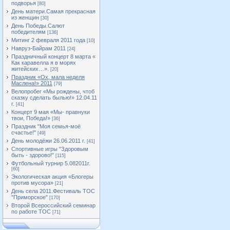
подворья
[80]
День матери.Самая прекрасная
из женщин
[30]
День Победы.Салют
победителям
[136]
Митинг 2 февраля 2011 года
[10]
Навруз-Байрам 2011
[24]
Праздничный концерт 8 марта «
Как каравелла я в морях
житейских…».
[20]
Праздник «Ох, мала неделя
Маслена!» 2011
[79]
Велопробег «Мы рождены, чтоб
сказку сделать былью!» 12.04.11
г.
[41]
Концерт 9 мая «Мы- правнуки
твои, Победа!»
[36]
Праздник "Моя семья-моё
счастье!"
[49]
День молодёжи 26.06.2011 г.
[41]
Спортивные игры "Здоровым
быть - здорово!"
[115]
Футбольный турнир 5.082011г.
[60]
Экологическая акция «Блогеры
против мусора»
[21]
День села 2011.Фестиваль ТОС
"Приморское"
[170]
Второй Всероссийский семинар
по работе ТОС
[71]