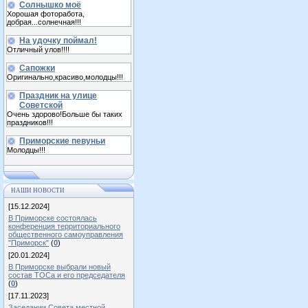
Солнышко моё
Хорошая фоторабота,
добрая...солнечная!!!
На удочку поймал!
Отличный улов!!!!
Сапожки
Оригинально,красиво,молодцы!!!
Праздник на улице
Советской
Очень здорово!Больше бы таких
праздников!!!
Приморские певуньи
Молодцы!!!
НАШИ НОВОСТИ
[15.12.2024]
В Приморске состоялась
конференция территориального
общественного самоуправления
"Приморск"
(
0
)
[20.01.2024]
В Приморске выбрали новый
состав ТОСа и его председателя
(
0
)
[17.11.2023]
Заседании Совета местной