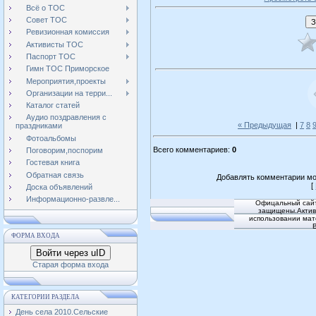
Всё о ТОС
Совет ТОС
Ревизионная комиссия
Активисты ТОС
Паспорт ТОС
Гимн ТОС Приморское
Мероприятия,проекты
Организации на терри...
Каталог статей
Аудио поздравления с
« Предыдущая
|
7
8
праздниками
Фотоальбомы
Всего комментариев
:
0
Поговорим,поспорим
Гостевая книга
Обратная связь
Добавлять комментарии мо
[
Доска объявлений
Информационно-развле...
Офицальный сайт
защищены.Активн
использовании мат
ФОРМА ВХОДА
Войти через uID
Старая форма входа
КАТЕГОРИИ РАЗДЕЛА
День села 2010.Сельские