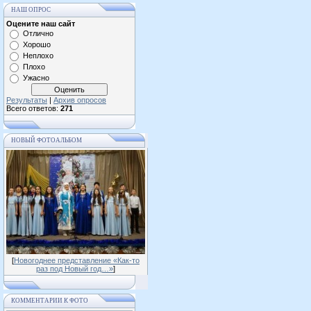
НАШ ОПРОС
Оцените наш сайт
Отлично
Хорошо
Неплохо
Плохо
Ужасно
Результаты
|
Архив опросов
Всего ответов:
271
НОВЫЙ ФОТОАЛЬБОМ
[
Новогоднее представление «Как-то
раз под Новый год…»
]
КОММЕНТАРИИ К ФОТО