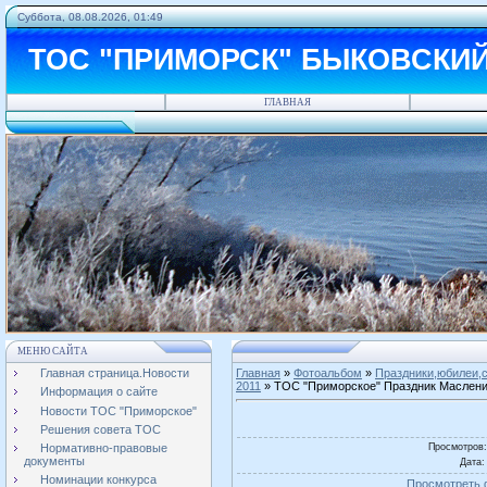
Суббота, 08.08.2026, 01:49
ТОС "ПРИМОРСК" БЫКОВСКИ
ГЛАВНАЯ
МЕНЮ САЙТА
Главная страница.Новости
Главная
»
Фотоальбом
»
Праздники,юбилеи,с
2011
» ТОС "Приморское" Праздник Маслени
Информация о сайте
Новости ТОС "Приморское"
Решения совета ТОС
Просмотров
Нормативно-правовые
документы
Дата
:
Номинации конкурса
Просмотреть 