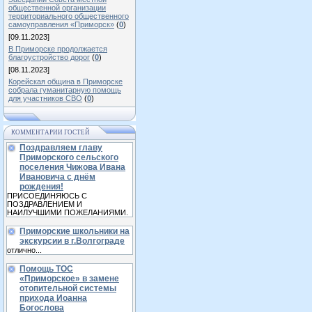
общественной организации
территориального общественного
самоуправления «Приморск»
(
0
)
[09.11.2023]
В Приморске продолжается
благоустройство дорог
(
0
)
[08.11.2023]
Корейская община в Приморске
собрала гуманитарную помощь
для участников СВО
(
0
)
КОММЕНТАРИИ ГОСТЕЙ
Поздравляем главу
Приморского сельского
поселения Чижова Ивана
Ивановича с днём
рождения!
ПРИСОЕДИНЯЮСЬ С
ПОЗДРАВЛЕНИЕМ И
НАИЛУЧШИМИ ПОЖЕЛАНИЯМИ.
Приморские школьники на
экскурсии в г.Волгограде
отлично...
Помощь ТОС
«Приморское» в замене
отопительной системы
прихода Иоанна
Богослова