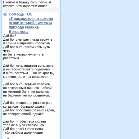
Скопом и батьку бить легче. А
строить что-либо тем более.
Помощь ТОС
«Приморское» в замене
отопительной системы
прихода Иоанна
Богослова
Дай бог!
Дай бог слепцам глаза вернуть
и спины выпрямить горбатым.
Дай бог быть богом хоть чуть-
чуть,
но быть нельзя чуть-чуть
распятым.
Дай бог не вляпаться во власть
и не геройствовать подложно,
и быть богатым — но не красть,
конечно, если так возможно.
Дай бог быть тертым калачом,
не сожранным ничьею шайкой,
ни жертвой быть, ни палачом,
ни барином, ни попрошайкой.
Дай бог поменьше рваных ран,
когда идет большая драка.
Дай бог побольше разных стран,
не потеряв своей, однако.
Дай бог, чтобы твоя страна
тебя не пнула сапожищем.
Дай бог, чтобы твоя жена
тебя любила даже нищим.