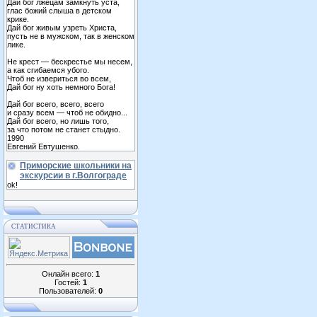
Дай бог лжецам замкнуть уста,
глас божий слыша в детском
крике.
Дай бог живым узреть Христа,
пусть не в мужском, так в женском
лике.
Не крест — бескрестье мы несем,
а как сгибаемся убого.
Чтоб не извериться во всем,
Дай бог ну хоть немного Бога!
Дай бог всего, всего, всего
и сразу всем — чтоб не обидно...
Дай бог всего, но лишь того,
за что потом не станет стыдно.
1990
Евгений Евтушенко.
Приморские школьники на
экскурсии в г.Волгограде
ok!
СТАТИСТИКА
Онлайн всего:
1
Гостей:
1
Пользователей:
0