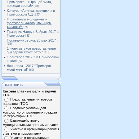
Приморске - «Прощай зима,
приходи весна!»
[38]
Конкурс «А ну-ка, девушки!» в
Приморском СДК
[30]
III районный молодёжный
фестиваль «Алло, мы ищем
таланты!»
[25]
Праздник Навруз-Байрам 2017 в
Приморске
[41]
Последний звонок 25 мая 2017 г.
[55]
1 июня детское представление
"Да здравствует лето!"
[31]
1 сентября 2017 г. в Приморской
школе
[64]
День села - 2017 "Приморск
моей мечты!"
[62]
НАШ ОПРОС
Каковы главные цели и задачи
ТОС
Представление интересов
населения ТОС
Создание условий для
комфортного проживания граждан
на территории ТОС
Взаимодействие с
муниципальными органами власти
Участие в организации работы
с детьми и подростками
Участие в организации и