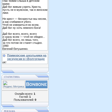
глас божий слыша в детском
крике.
Дай бог живым узреть Христа,
пусть не в мужском, так в женском
лике.
Не крест — бескрестье мы несем,
а как сгибаемся убого.
Чтоб не извериться во всем,
Дай бог ну хоть немного Бога!
Дай бог всего, всего, всего
и сразу всем — чтоб не обидно...
Дай бог всего, но лишь того,
за что потом не станет стыдно.
1990
Евгений Евтушенко.
Приморские школьники на
экскурсии в г.Волгограде
ok!
СТАТИСТИКА
Онлайн всего:
1
Гостей:
1
Пользователей:
0
РЕКЛАМА