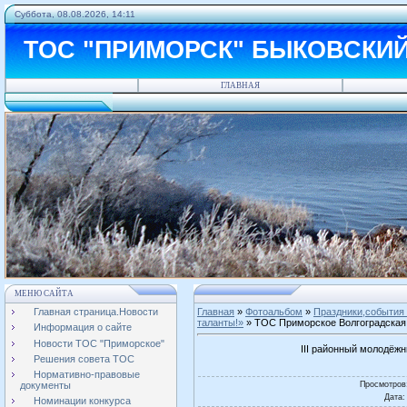
Суббота, 08.08.2026, 14:11
ТОС "ПРИМОРСК" БЫКОВСКИ
ГЛАВНАЯ
МЕНЮ САЙТА
Главная страница.Новости
Главная
»
Фотоальбом
»
Праздники,события 
таланты!»
» ТОС Приморское Волгоградская
Информация о сайте
Новости ТОС "Приморское"
III районный молодёж
Решения совета ТОС
Нормативно-правовые
Просмотров
документы
Дата
:
Номинации конкурса