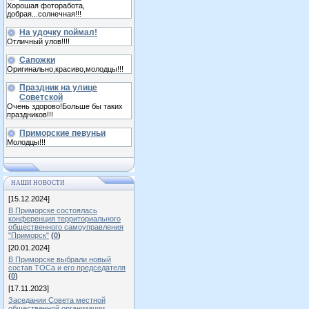
Хорошая фоторабота,
добрая...солнечная!!!
На удочку поймал!
Отличный улов!!!!
Сапожки
Оригинально,красиво,молодцы!!!
Праздник на улице
Советской
Очень здорово!Больше бы таких
праздников!!!
Приморские певуньи
Молодцы!!!
НАШИ НОВОСТИ
[15.12.2024]
В Приморске состоялась
конференция территориального
общественного самоуправления
"Приморск"
(
0
)
[20.01.2024]
В Приморске выбрали новый
состав ТОСа и его председателя
(
0
)
[17.11.2023]
Заседании Совета местной
общественной организации