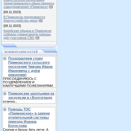
территориального общественного
самоуправления «Приморск»
(
0
)
[09.11.2023]
В Приморске продолжается
благоустройство дорог
(
0
)
[08.11.2023]
Корейская община в Приморске
собрала гуманитарную помощь
для участников СВО
(
0
)
КОММЕНТАРИИ ГОСТЕЙ
Поздравляем главу
Приморского сельского
поселения Чижова Ивана
Ивановича с днём
рождения!
ПРИСОЕДИНЯЮСЬ С
ПОЗДРАВЛЕНИЕМ И
НАИЛУЧШИМИ ПОЖЕЛАНИЯМИ.
Приморские школьники на
экскурсии в г.Волгограде
отлично...
Помощь ТОС
«Приморское» в замене
отопительной системы
прихода Иоанна
Богослова
Скопом и батьку бить легче. А