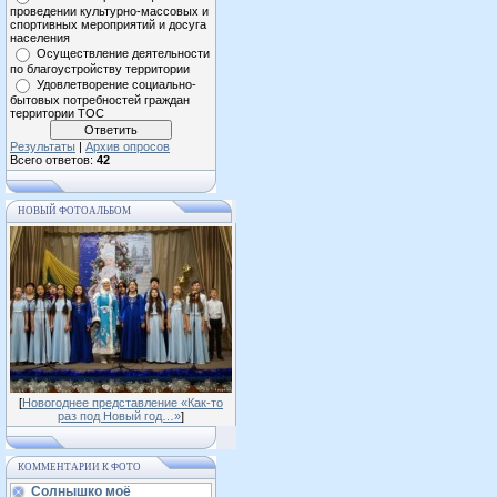
проведении культурно-массовых и
спортивных мероприятий и досуга
населения
Осуществление деятельности
по благоустройству территории
Удовлетворение социально-
бытовых потребностей граждан
территории ТОС
Результаты
|
Архив опросов
Всего ответов:
42
НОВЫЙ ФОТОАЛЬБОМ
[
Новогоднее представление «Как-то
раз под Новый год…»
]
КОММЕНТАРИИ К ФОТО
Солнышко моё