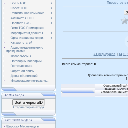
Просмотреть 
Всё о ТОС
Совет ТОС
Ревизионная комиссия
Активисты ТОС
Паспорт ТОС
Гимн ТОС Приморское
Мероприятия,проекты
Организации на терри...
Каталог статей
Аудио поздравления с
праздниками
« Предыдущая
|
14
15
Фотоальбомы
Поговорим,поспорим
Всего комментариев
:
0
Гостевая книга
Обратная связь
Добавлять комментарии мо
Доска объявлений
[
Информационно-развле...
Офицальный сайт
защищены.Активн
использовании мат
ФОРМА ВХОДА
Войти через uID
Старая форма входа
КАТЕГОРИИ РАЗДЕЛА
Широкая Масленица в