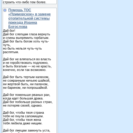
строить что-либо тем более.
Помощь ТОС
«Приморское» в замене
отопительной системы
прихода Иоанна
Богослова
Дай бог!
Дай бог слепцам глаза вернуть
и спины выпрямить горбатым.
Дай бог быть богом хоть чуть-
чуть,
но быть нельзя чуть-чуть
распятым.
Дай бог не вляпаться во власть
и не геройствовать подложно,
и быть богатым — но не красть,
конечно, если так возможно.
Дай бог быть тертым калачом,
не сожранным ничьею шайкой,
ни жертвой быть, ни палачом,
ни барином, ни попрошайкой.
Дай бог поменьше рваных ран,
когда идет большая драка.
Дай бог побольше разных стран,
не потеряв своей, однако.
Дай бог, чтобы твоя страна
тебя не пнула сапожищем.
Дай бог, чтобы твоя жена
тебя любила даже нищим.
Дай бог лжецам замкнуть уста,