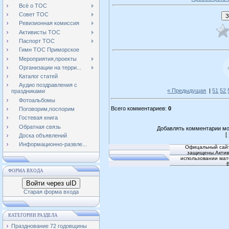
Всё о ТОС
Совет ТОС
Ревизионная комиссия
Активисты ТОС
Паспорт ТОС
Гимн ТОС Приморское
Мероприятия,проекты
Организации на терри...
Каталог статей
Аудио поздравления с
« Предыдущая
|
51
52
праздниками
Фотоальбомы
Всего комментариев
:
0
Поговорим,поспорим
Гостевая книга
Обратная связь
Добавлять комментарии мо
[
Доска объявлений
Информационно-развле...
Офицальный сайт
защищены.Активн
использовании мат
ФОРМА ВХОДА
Войти через uID
Старая форма входа
КАТЕГОРИИ РАЗДЕЛА
Празднование 72 годовщины