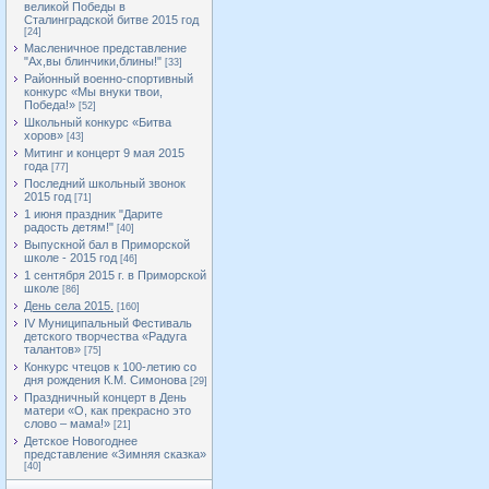
великой Победы в
Сталинградской битве 2015 год
[24]
Масленичное представление
"Ах,вы блинчики,блины!"
[33]
Районный военно-спортивный
конкурс «Мы внуки твои,
Победа!»
[52]
Школьный конкурс «Битва
хоров»
[43]
Митинг и концерт 9 мая 2015
года
[77]
Последний школьный звонок
2015 год
[71]
1 июня праздник "Дарите
радость детям!"
[40]
Выпускной бал в Приморской
школе - 2015 год
[46]
1 сентября 2015 г. в Приморской
школе
[86]
День села 2015.
[160]
IV Муниципальный Фестиваль
детского творчества «Радуга
талантов»
[75]
Конкурс чтецов к 100-летию со
дня рождения К.М. Симонова
[29]
Праздничный концерт в День
матери «О, как прекрасно это
слово – мама!»
[21]
Детское Новогоднее
представление «Зимняя сказка»
[40]