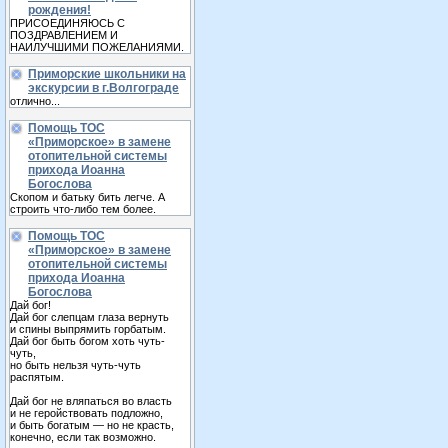
рождения!
ПРИСОЕДИНЯЮСЬ С
ПОЗДРАВЛЕНИЕМ И
НАИЛУЧШИМИ ПОЖЕЛАНИЯМИ.
Приморские школьники на
экскурсии в г.Волгограде
отлично...
Помощь ТОС
«Приморское» в замене
отопительной системы
прихода Иоанна
Богослова
Скопом и батьку бить легче. А
строить что-либо тем более.
Помощь ТОС
«Приморское» в замене
отопительной системы
прихода Иоанна
Богослова
Дай бог!
Дай бог слепцам глаза вернуть
и спины выпрямить горбатым.
Дай бог быть богом хоть чуть-
чуть,
но быть нельзя чуть-чуть
распятым.
Дай бог не вляпаться во власть
и не геройствовать подложно,
и быть богатым — но не красть,
конечно, если так возможно.