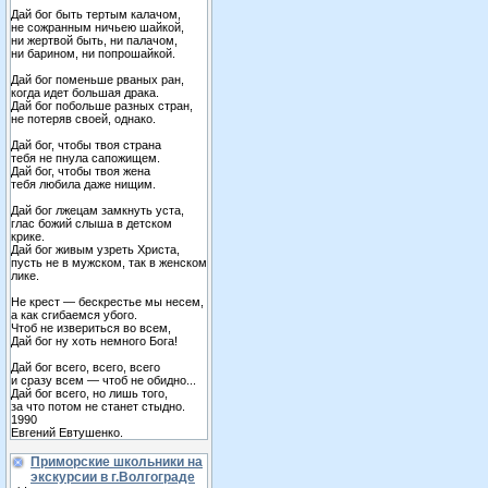
Дай бог быть тертым калачом,
не сожранным ничьею шайкой,
ни жертвой быть, ни палачом,
ни барином, ни попрошайкой.
Дай бог поменьше рваных ран,
когда идет большая драка.
Дай бог побольше разных стран,
не потеряв своей, однако.
Дай бог, чтобы твоя страна
тебя не пнула сапожищем.
Дай бог, чтобы твоя жена
тебя любила даже нищим.
Дай бог лжецам замкнуть уста,
глас божий слыша в детском
крике.
Дай бог живым узреть Христа,
пусть не в мужском, так в женском
лике.
Не крест — бескрестье мы несем,
а как сгибаемся убого.
Чтоб не извериться во всем,
Дай бог ну хоть немного Бога!
Дай бог всего, всего, всего
и сразу всем — чтоб не обидно...
Дай бог всего, но лишь того,
за что потом не станет стыдно.
1990
Евгений Евтушенко.
Приморские школьники на
экскурсии в г.Волгограде