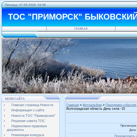
Пятница, 07.08.2026, 04:36
ТОС "ПРИМОРСК" БЫКОВСКИ
ГЛАВНАЯ
МЕНЮ САЙТА
Главная страница.Новости
Главная
»
Фотоальбом
»
Праздники,события,
Волгоградская область День села -15
Информация о сайте
Новости ТОС "Приморское"
Решения совета ТОС
Просмотров
Нормативно-правовые
документы
Дата
:
Номинации конкурса
Просмотреть 