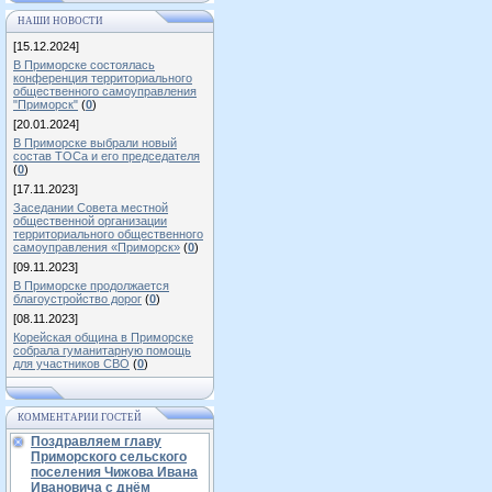
НАШИ НОВОСТИ
[15.12.2024]
В Приморске состоялась
конференция территориального
общественного самоуправления
"Приморск"
(
0
)
[20.01.2024]
В Приморске выбрали новый
состав ТОСа и его председателя
(
0
)
[17.11.2023]
Заседании Совета местной
общественной организации
территориального общественного
самоуправления «Приморск»
(
0
)
[09.11.2023]
В Приморске продолжается
благоустройство дорог
(
0
)
[08.11.2023]
Корейская община в Приморске
собрала гуманитарную помощь
для участников СВО
(
0
)
КОММЕНТАРИИ ГОСТЕЙ
Поздравляем главу
Приморского сельского
поселения Чижова Ивана
Ивановича с днём