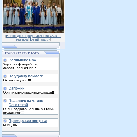
[
Новогоднее представление «Как-то
раз под Новый год…»
]
КОММЕНТАРИИ К ФОТО
Солнышко моё
Хорошая фоторабота,
добрая...солнечная!!!
На удочку поймал!
Отличный улов!!!!
Сапожки
Оригинально,красиво,молодцы!!!
Праздник на улице
Советской
Очень здорово!Больше бы таких
праздников!!!
Приморские певуньи
Молодцы!!!