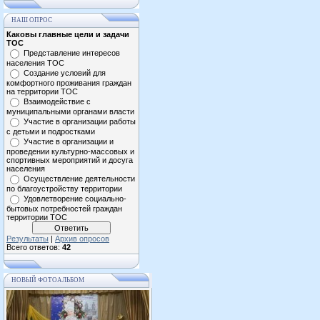
НАШ ОПРОС
Каковы главные цели и задачи
ТОС
Представление интересов
населения ТОС
Создание условий для
комфортного проживания граждан
на территории ТОС
Взаимодействие с
муниципальными органами власти
Участие в организации работы
с детьми и подростками
Участие в организации и
проведении культурно-массовых и
спортивных мероприятий и досуга
населения
Осуществление деятельности
по благоустройству территории
Удовлетворение социально-
бытовых потребностей граждан
территории ТОС
Результаты
|
Архив опросов
Всего ответов:
42
НОВЫЙ ФОТОАЛЬБОМ