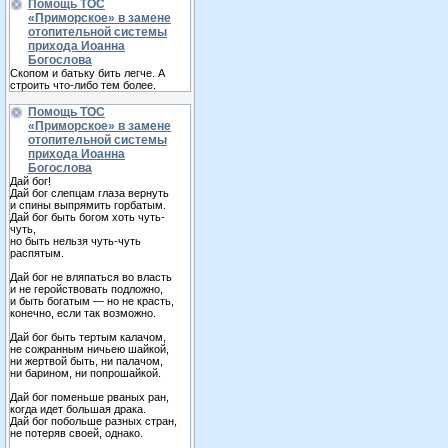
Помощь ТОС
«Приморское» в замене
отопительной системы
прихода Иоанна
Богослова
Скопом и батьку бить легче. А
строить что-либо тем более.
Помощь ТОС
«Приморское» в замене
отопительной системы
прихода Иоанна
Богослова
Дай бог!
Дай бог слепцам глаза вернуть
и спины выпрямить горбатым.
Дай бог быть богом хоть чуть-
чуть,
но быть нельзя чуть-чуть
распятым.
Дай бог не вляпаться во власть
и не геройствовать подложно,
и быть богатым — но не красть,
конечно, если так возможно.
Дай бог быть тертым калачом,
не сожранным ничьею шайкой,
ни жертвой быть, ни палачом,
ни барином, ни попрошайкой.
Дай бог поменьше рваных ран,
когда идет большая драка.
Дай бог побольше разных стран,
не потеряв своей, однако.