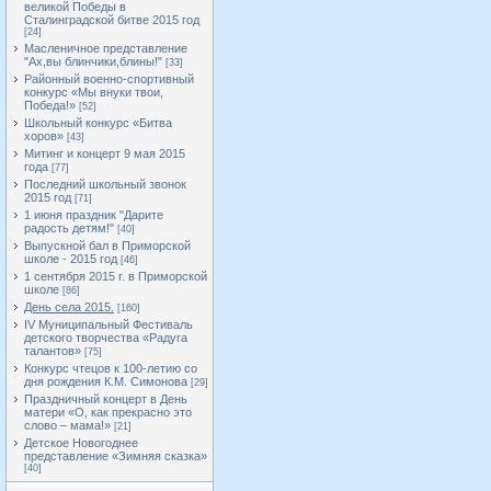
великой Победы в
Сталинградской битве 2015 год
[24]
Масленичное представление
"Ах,вы блинчики,блины!"
[33]
Районный военно-спортивный
конкурс «Мы внуки твои,
Победа!»
[52]
Школьный конкурс «Битва
хоров»
[43]
Митинг и концерт 9 мая 2015
года
[77]
Последний школьный звонок
2015 год
[71]
1 июня праздник "Дарите
радость детям!"
[40]
Выпускной бал в Приморской
школе - 2015 год
[46]
1 сентября 2015 г. в Приморской
школе
[86]
День села 2015.
[160]
IV Муниципальный Фестиваль
детского творчества «Радуга
талантов»
[75]
Конкурс чтецов к 100-летию со
дня рождения К.М. Симонова
[29]
Праздничный концерт в День
матери «О, как прекрасно это
слово – мама!»
[21]
Детское Новогоднее
представление «Зимняя сказка»
[40]