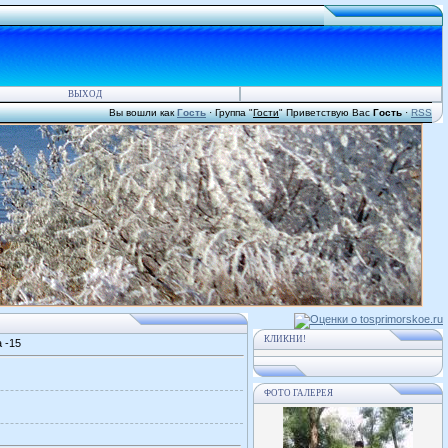
ВЫХОД
Вы вошли как
Гость
·
Группа
"
Гости
"
Приветствую Вас
Гость
·
RSS
КЛИКНИ!
 -15
ФОТО ГАЛЕРЕЯ