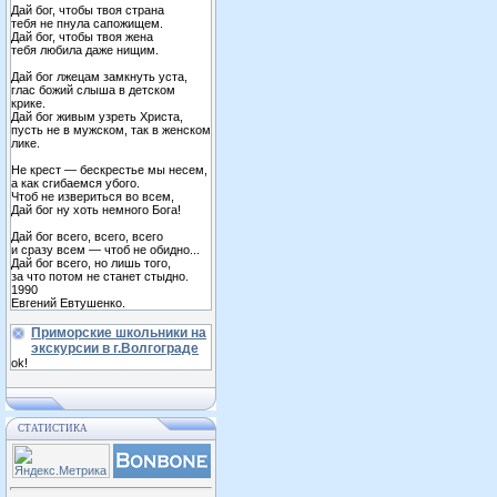
Дай бог, чтобы твоя страна
тебя не пнула сапожищем.
Дай бог, чтобы твоя жена
тебя любила даже нищим.
Дай бог лжецам замкнуть уста,
глас божий слыша в детском
крике.
Дай бог живым узреть Христа,
пусть не в мужском, так в женском
лике.
Не крест — бескрестье мы несем,
а как сгибаемся убого.
Чтоб не извериться во всем,
Дай бог ну хоть немного Бога!
Дай бог всего, всего, всего
и сразу всем — чтоб не обидно...
Дай бог всего, но лишь того,
за что потом не станет стыдно.
1990
Евгений Евтушенко.
Приморские школьники на
экскурсии в г.Волгограде
ok!
СТАТИСТИКА