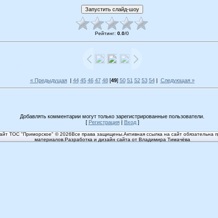
Рейтинг
:
0.0
/
0
« Предыдущая
|
44
45
46
47
48
[
49
]
50
51
52
53
54
|
Следующая »
Добавлять комментарии могут только зарегистрированные пользователи.
[
Регистрация
|
Вход
]
йт ТОС "Приморское" © 2026Все права защищены.Активная ссылка на сайт обязательна п
материалов.Разработка и дизайн сайта от Владимира Тимачёва