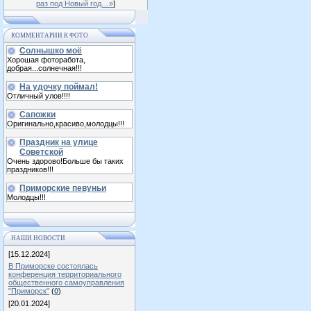
раз под Новый год…»
]
КОММЕНТАРИИ К ФОТО
Солнышко моё
Хорошая фоторабота,
добрая...солнечная!!!
На удочку поймал!
Отличный улов!!!!
Сапожки
Оригинально,красиво,молодцы!!!
Праздник на улице
Советской
Очень здорово!Больше бы таких
праздников!!!
Приморские певуньи
Молодцы!!!
НАШИ НОВОСТИ
[15.12.2024]
В Приморске состоялась
конференция территориального
общественного самоуправления
"Приморск"
(
0
)
[20.01.2024]