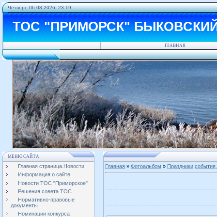
Четверг, 06.08.2026, 23:19
ТОС "ПРИМОРСК" БЫКОВСКИ
ГЛАВНАЯ
МЕНЮ САЙТА
Главная страница.Новости
Главная
»
Фотоальбом
»
Праздники,события,
Информация о сайте
Новости ТОС "Приморское"
Решения совета ТОС
Нормативно-правовые
документы
Номинации конкурса