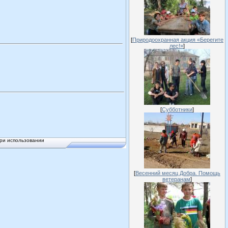
[
Природоохранная акция «Берегите
лес!»
]
[
Субботники
]
ри использовании
[
Весенний месяц Добра. Помощь
ветеранам
]