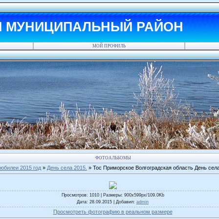
Й МУНИЦИПАЛЬНЫЙ РАЙОН
МОЙ ПРОФИЛЬ
ФОТОАЛЬБОМЫ
юбилеи 2015 год
»
День села 2015.
» Тос Приморское Волгоградская область День села
Просмотров
: 1010 |
Размеры
: 900x599px/109.0Kb
Дата
: 28.09.2015 |
Добавил
:
admin
Просмотреть фотографию в реальном размере