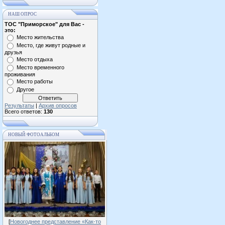
НАШ ОПРОС
ТОС "Приморское" для Вас -
это:
Место жительства
Место, где живут родные и
друзья
Место отдыха
Место временного
проживания
Место работы
Другое
Результаты
|
Архив опросов
Всего ответов:
130
НОВЫЙ ФОТОАЛЬБОМ
[
Новогоднее представление «Как-то