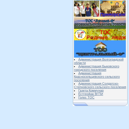
Администрация Волгоградской
области
Администрация Быковского
городского поселения
Администрация
Красносельцевского сельского
поселения
Администрация Солдатско-
Степновского сельского поселения
Газета Коммунар
Естгеофак ВГПИ
Голос ТОС