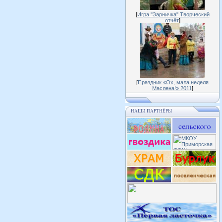
[
Игра "Зарничка".Творческий
отчёт
]
[
Праздник «Ох, мала неделя
Маслена!» 2011
]
НАШИ ПАРТНЁРЫ