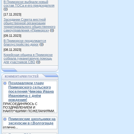
В Приморске выбрали новый
состав ТОСа и его председателя
(
0
)
[17.11.2023]
Заседании Совета местной
общественной организации
территориального общественного
самоуправления «Приморск»
(
0
)
[09.11.2023]
В Приморске продолжается
благоустройство дорог
(
0
)
[08.11.2023]
Корейская община в Приморске
собрала гуманитарную помощь
для участников СВО
(
0
)
КОММЕНТАРИИ ГОСТЕЙ
Поздравляем главу
Приморского сельского
поселения Чижова Ивана
Ивановича с днём
рождения!
ПРИСОЕДИНЯЮСЬ С
ПОЗДРАВЛЕНИЕМ И
НАИЛУЧШИМИ ПОЖЕЛАНИЯМИ.
Приморские школьники на
экскурсии в г.Волгограде
отлично...