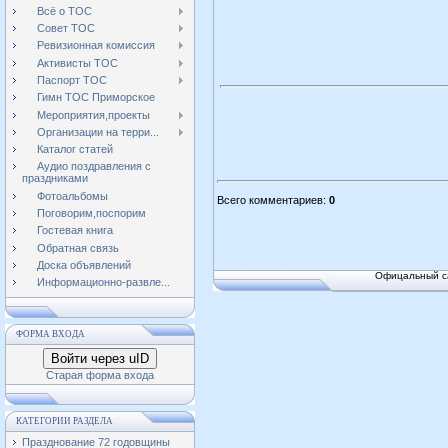
Всё о ТОС
Совет ТОС
Ревизионная комиссия
Активисты ТОС
Паспорт ТОС
Гимн ТОС Приморское
Мероприятия,проекты
Организации на терри...
Каталог статей
Аудио поздравления с
праздниками
Фотоальбомы
Всего комментариев
:
0
Поговорим,поспорим
Гостевая книга
Обратная связь
Доска объявлений
Офицальный са
Информационно-развле...
ФОРМА ВХОДА
Войти через uID
Старая форма входа
КАТЕГОРИИ РАЗДЕЛА
Празднование 72 годовщины