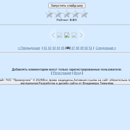
Рейтинг
:
0.0
/
0
« Предыдущая
|
41
42
43
44
45
[
46
]
47
48
49
50
51
|
Следующая »
Добавлять комментарии могут только зарегистрированные пользователи.
[
Регистрация
|
Вход
]
йт ТОС "Приморское" © 2026Все права защищены.Активная ссылка на сайт обязательна п
материалов.Разработка и дизайн сайта от Владимира Тимачёва