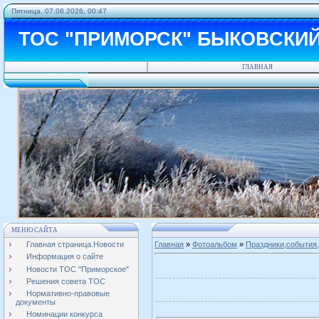
Пятница, 07.08.2026, 00:47
ТОС "ПРИМОРСК" БЫКОВСКИ
ГЛАВНАЯ
МЕНЮ САЙТА
Главная страница.Новости
Главная
»
Фотоальбом
»
Праздники,события,
Информация о сайте
Новости ТОС "Приморское"
Решения совета ТОС
Нормативно-правовые
документы
Номинации конкурса