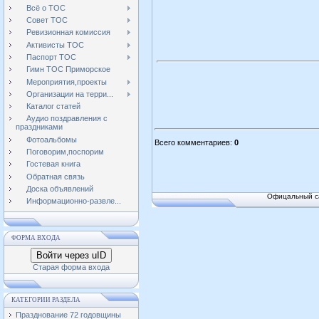
Всё о ТОС
Совет ТОС
Ревизионная комиссия
Активисты ТОС
Паспорт ТОС
Гимн ТОС Приморское
Мероприятия,проекты
Организации на терри...
Каталог статей
Аудио поздравления с
праздниками
Фотоальбомы
Всего комментариев
:
0
Поговорим,поспорим
Гостевая книга
Обратная связь
Доска объявлений
Офицальный са
Информационно-развле...
ФОРМА ВХОДА
Войти через uID
Старая форма входа
КАТЕГОРИИ РАЗДЕЛА
Празднование 72 годовщины