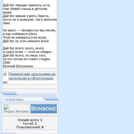
Дай бог лжецам замкнуть уста,
глас божий слыша в детском
крике.
Дай бог живым узреть Христа,
пусть не в мужском, так в женском
лике.
Не крест — бескрестье мы несем,
а как сгибаемся убого.
Чтоб не извериться во всем,
Дай бог ну хоть немного Бога!
Дай бог всего, всего, всего
и сразу всем — чтоб не обидно...
Дай бог всего, но лишь того,
за что потом не станет стыдно.
1990
Евгений Евтушенко.
Приморские школьники на
экскурсии в г.Волгограде
ok!
СТАТИСТИКА
Онлайн всего:
1
Гостей:
1
Пользователей:
0