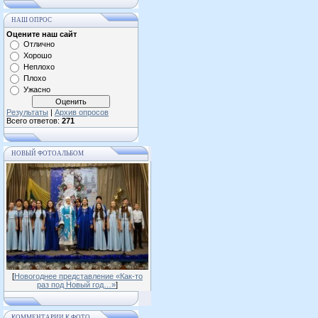
НАШ ОПРОС
Оцените наш сайт
Отлично
Хорошо
Неплохо
Плохо
Ужасно
Результаты
|
Архив опросов
Всего ответов:
271
НОВЫЙ ФОТОАЛЬБОМ
[
Новогоднее представление «Как-то
раз под Новый год…»
]
КОММЕНТАРИИ К ФОТО