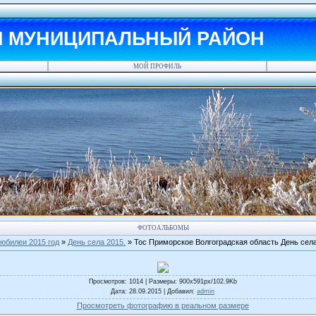
Й МУНИЦИПАЛЬНЫЙ РАЙОН
МОЙ ПРОФИЛЬ
ФОТОАЛЬБОМЫ
юбилеи 2015 год
»
День села 2015.
» Тос Приморское Волгоградская область День села
Просмотров
: 1014 |
Размеры
: 900x591px/102.9Kb
Дата
: 28.09.2015 |
Добавил
:
admin
Просмотреть фотографию в реальном размере