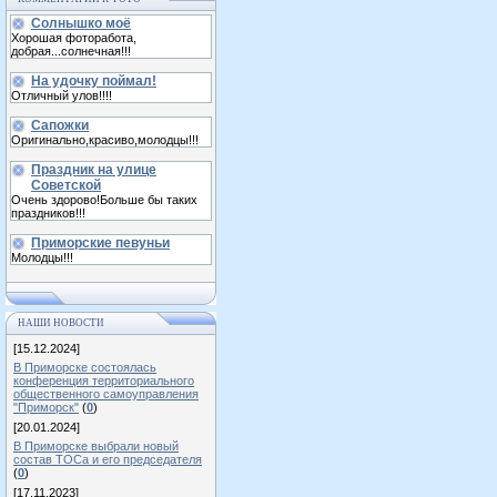
Солнышко моё
Хорошая фоторабота,
добрая...солнечная!!!
На удочку поймал!
Отличный улов!!!!
Сапожки
Оригинально,красиво,молодцы!!!
Праздник на улице
Советской
Очень здорово!Больше бы таких
праздников!!!
Приморские певуньи
Молодцы!!!
НАШИ НОВОСТИ
[15.12.2024]
В Приморске состоялась
конференция территориального
общественного самоуправления
"Приморск"
(
0
)
[20.01.2024]
В Приморске выбрали новый
состав ТОСа и его председателя
(
0
)
[17.11.2023]