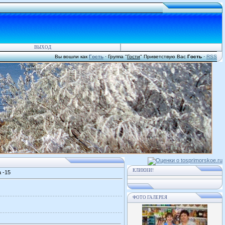
ВЫХОД
Вы вошли как
Гость
·
Группа
"
Гости
"
Приветствую Вас
Гость
·
RSS
КЛИКНИ!
 -15
ФОТО ГАЛЕРЕЯ