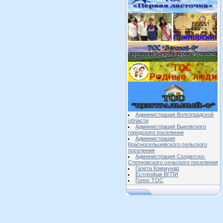
Администрация Волгоградской
области
Администрация Быковского
городского поселения
Администрация
Красносельцевского сельского
поселения
Администрация Солдатско-
Степновского сельского поселения
Газета Коммунар
Естгеофак ВГПИ
Голос ТОС