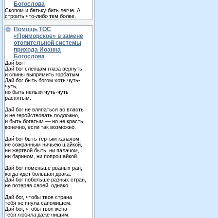
Богослова
Скопом и батьку бить легче. А
строить что-либо тем более.
Помощь ТОС
«Приморское» в замене
отопительной системы
прихода Иоанна
Богослова
Дай бог!
Дай бог слепцам глаза вернуть
и спины выпрямить горбатым.
Дай бог быть богом хоть чуть-
чуть,
но быть нельзя чуть-чуть
распятым.
Дай бог не вляпаться во власть
и не геройствовать подложно,
и быть богатым — но не красть,
конечно, если так возможно.
Дай бог быть тертым калачом,
не сожранным ничьею шайкой,
ни жертвой быть, ни палачом,
ни барином, ни попрошайкой.
Дай бог поменьше рваных ран,
когда идет большая драка.
Дай бог побольше разных стран,
не потеряв своей, однако.
Дай бог, чтобы твоя страна
тебя не пнула сапожищем.
Дай бог, чтобы твоя жена
тебя любила даже нищим.