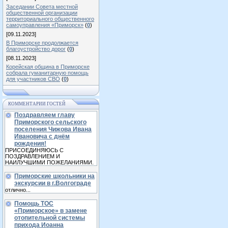
Заседании Совета местной
общественной организации
территориального общественного
самоуправления «Приморск»
(
0
)
[09.11.2023]
В Приморске продолжается
благоустройство дорог
(
0
)
[08.11.2023]
Корейская община в Приморске
собрала гуманитарную помощь
для участников СВО
(
0
)
КОММЕНТАРИИ ГОСТЕЙ
Поздравляем главу
Приморского сельского
поселения Чижова Ивана
Ивановича с днём
рождения!
ПРИСОЕДИНЯЮСЬ С
ПОЗДРАВЛЕНИЕМ И
НАИЛУЧШИМИ ПОЖЕЛАНИЯМИ.
Приморские школьники на
экскурсии в г.Волгограде
отлично...
Помощь ТОС
«Приморское» в замене
отопительной системы
прихода Иоанна