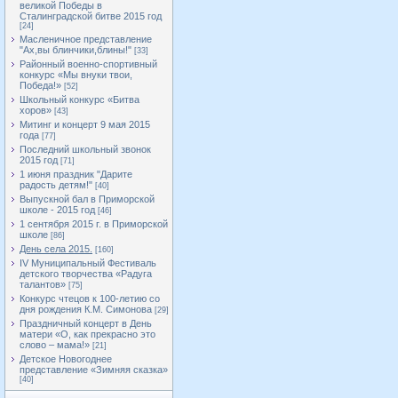
великой Победы в
Сталинградской битве 2015 год
[24]
Масленичное представление
"Ах,вы блинчики,блины!"
[33]
Районный военно-спортивный
конкурс «Мы внуки твои,
Победа!»
[52]
Школьный конкурс «Битва
хоров»
[43]
Митинг и концерт 9 мая 2015
года
[77]
Последний школьный звонок
2015 год
[71]
1 июня праздник "Дарите
радость детям!"
[40]
Выпускной бал в Приморской
школе - 2015 год
[46]
1 сентября 2015 г. в Приморской
школе
[86]
День села 2015.
[160]
IV Муниципальный Фестиваль
детского творчества «Радуга
талантов»
[75]
Конкурс чтецов к 100-летию со
дня рождения К.М. Симонова
[29]
Праздничный концерт в День
матери «О, как прекрасно это
слово – мама!»
[21]
Детское Новогоднее
представление «Зимняя сказка»
[40]