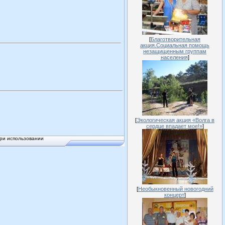
[
Благотворительная
акция.Социальная помощь
незащищенным группам
населения
]
[
Экологическая акция «Волга в
сердце впадает мое!»
]
ри использовании
[
Необыкновенный новогодний
концерт
]