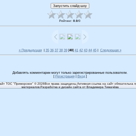
Рейтинг
:
0.0
/
0
« Предыдущая
|
35
36
37
38
39
[
40
]
41
42
43
44
45
|
Следующая »
Добавлять комментарии могут только зарегистрированные пользователи.
[
Регистрация
|
Вход
]
йт ТОС "Приморское" © 2026Все права защищены.Активная ссылка на сайт обязательна п
материалов.Разработка и дизайн сайта от Владимира Тимачёва