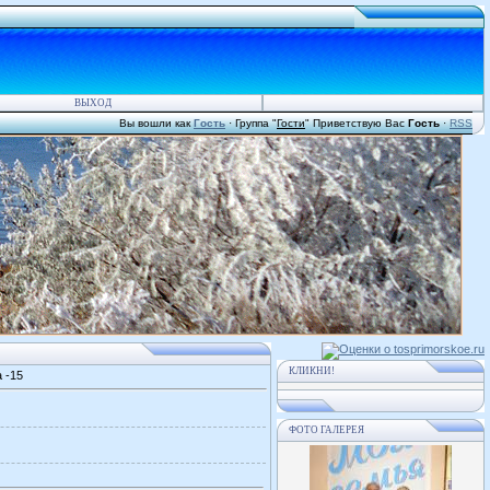
ВЫХОД
Вы вошли как
Гость
·
Группа
"
Гости
"
Приветствую Вас
Гость
·
RSS
КЛИКНИ!
 -15
ФОТО ГАЛЕРЕЯ