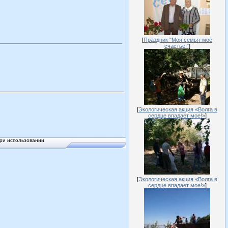
[
Праздник "Моя семья-моё
счастье!"
]
[
Экологическая акция «Волга в
сердце впадает мое!»
]
ри использовании
[
Экологическая акция «Волга в
сердце впадает мое!»
]