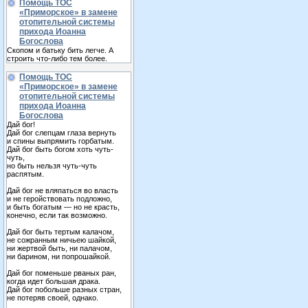
Помощь ТОС
«Приморское» в замене
отопительной системы
прихода Иоанна
Богослова
Скопом и батьку бить легче. А
строить что-либо тем более.
Помощь ТОС
«Приморское» в замене
отопительной системы
прихода Иоанна
Богослова
Дай бог!
Дай бог слепцам глаза вернуть
и спины выпрямить горбатым.
Дай бог быть богом хоть чуть-
чуть,
но быть нельзя чуть-чуть
распятым.
Дай бог не вляпаться во власть
и не геройствовать подложно,
и быть богатым — но не красть,
конечно, если так возможно.
Дай бог быть тертым калачом,
не сожранным ничьею шайкой,
ни жертвой быть, ни палачом,
ни барином, ни попрошайкой.
Дай бог поменьше рваных ран,
когда идет большая драка.
Дай бог побольше разных стран,
не потеряв своей, однако.