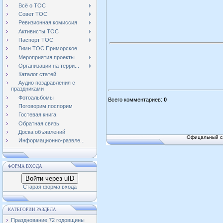
Всё о ТОС
Совет ТОС
Ревизионная комиссия
Активисты ТОС
Паспорт ТОС
Гимн ТОС Приморское
Мероприятия,проекты
Организации на терри...
Каталог статей
Аудио поздравления с
праздниками
Фотоальбомы
Всего комментариев
:
0
Поговорим,поспорим
Гостевая книга
Обратная связь
Доска объявлений
Офицальный са
Информационно-развле...
ФОРМА ВХОДА
Войти через uID
Старая форма входа
КАТЕГОРИИ РАЗДЕЛА
Празднование 72 годовщины