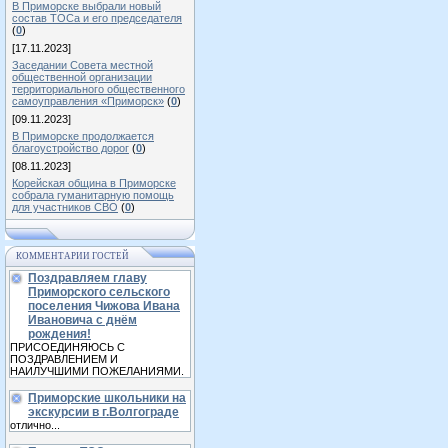
В Приморске выбрали новый
состав ТОСа и его председателя
(
0
)
[17.11.2023]
Заседании Совета местной
общественной организации
территориального общественного
самоуправления «Приморск»
(
0
)
[09.11.2023]
В Приморске продолжается
благоустройство дорог
(
0
)
[08.11.2023]
Корейская община в Приморске
собрала гуманитарную помощь
для участников СВО
(
0
)
КОММЕНТАРИИ ГОСТЕЙ
Поздравляем главу
Приморского сельского
поселения Чижова Ивана
Ивановича с днём
рождения!
ПРИСОЕДИНЯЮСЬ С
ПОЗДРАВЛЕНИЕМ И
НАИЛУЧШИМИ ПОЖЕЛАНИЯМИ.
Приморские школьники на
экскурсии в г.Волгограде
отлично...