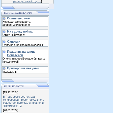
раз под Новый год…»
]
КОММЕНТАРИИ К ФОТО
Солнышко моё
Хорошая фоторабота,
добрая...солнечная!!!
На удочку поймал!
Отличный улов!!!!
Сапожки
Оригинально,красиво,молодцы!!!
Праздник на улице
Советской
Очень здорово!Больше бы таких
праздников!!!
Приморские певуньи
Молодцы!!!
НАШИ НОВОСТИ
[15.12.2024]
В Приморске состоялась
конференция территориального
общественного самоуправления
"Приморск"
(
0
)
[20.01.2024]