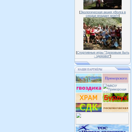
[
Экологическая акция «Волга в
сердце впадает мое!»
]
[
Спортивные игры "Здоровым быть
- здорово!"
]
НАШИ ПАРТНЁРЫ