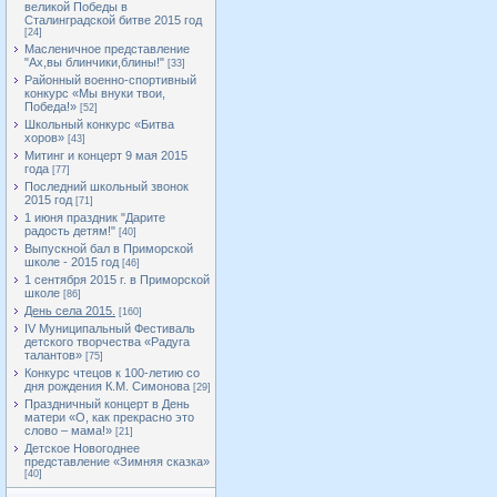
великой Победы в
Сталинградской битве 2015 год
[24]
Масленичное представление
"Ах,вы блинчики,блины!"
[33]
Районный военно-спортивный
конкурс «Мы внуки твои,
Победа!»
[52]
Школьный конкурс «Битва
хоров»
[43]
Митинг и концерт 9 мая 2015
года
[77]
Последний школьный звонок
2015 год
[71]
1 июня праздник "Дарите
радость детям!"
[40]
Выпускной бал в Приморской
школе - 2015 год
[46]
1 сентября 2015 г. в Приморской
школе
[86]
День села 2015.
[160]
IV Муниципальный Фестиваль
детского творчества «Радуга
талантов»
[75]
Конкурс чтецов к 100-летию со
дня рождения К.М. Симонова
[29]
Праздничный концерт в День
матери «О, как прекрасно это
слово – мама!»
[21]
Детское Новогоднее
представление «Зимняя сказка»
[40]