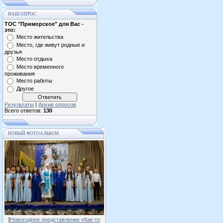
НАШ ОПРОС
ТОС "Приморское" для Вас -
это:
Место жительства
Место, где живут родные и
друзья
Место отдыха
Место временного
проживания
Место работы
Другое
Результаты
|
Архив опросов
Всего ответов:
130
НОВЫЙ ФОТОАЛЬБОМ
[
Новогоднее представление «Как-то