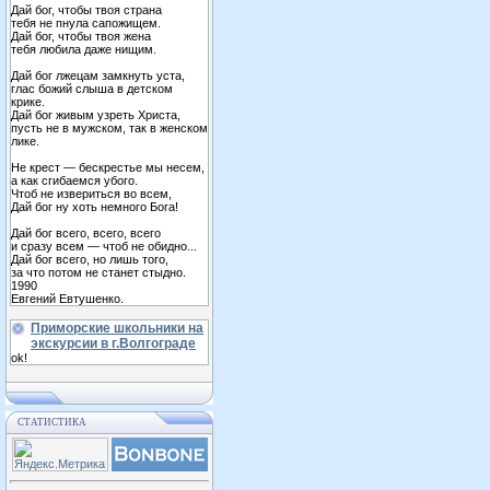
Дай бог, чтобы твоя страна
тебя не пнула сапожищем.
Дай бог, чтобы твоя жена
тебя любила даже нищим.
Дай бог лжецам замкнуть уста,
глас божий слыша в детском
крике.
Дай бог живым узреть Христа,
пусть не в мужском, так в женском
лике.
Не крест — бескрестье мы несем,
а как сгибаемся убого.
Чтоб не извериться во всем,
Дай бог ну хоть немного Бога!
Дай бог всего, всего, всего
и сразу всем — чтоб не обидно...
Дай бог всего, но лишь того,
за что потом не станет стыдно.
1990
Евгений Евтушенко.
Приморские школьники на
экскурсии в г.Волгограде
ok!
СТАТИСТИКА