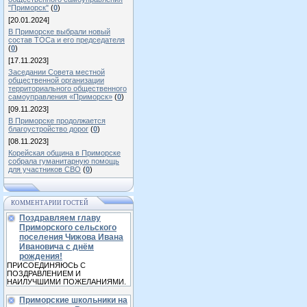
"Приморск"
(
0
)
[20.01.2024]
В Приморске выбрали новый
состав ТОСа и его председателя
(
0
)
[17.11.2023]
Заседании Совета местной
общественной организации
территориального общественного
самоуправления «Приморск»
(
0
)
[09.11.2023]
В Приморске продолжается
благоустройство дорог
(
0
)
[08.11.2023]
Корейская община в Приморске
собрала гуманитарную помощь
для участников СВО
(
0
)
КОММЕНТАРИИ ГОСТЕЙ
Поздравляем главу
Приморского сельского
поселения Чижова Ивана
Ивановича с днём
рождения!
ПРИСОЕДИНЯЮСЬ С
ПОЗДРАВЛЕНИЕМ И
НАИЛУЧШИМИ ПОЖЕЛАНИЯМИ.
Приморские школьники на