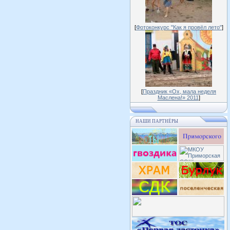
[
Фотоконкурс "Как я провёл лето"
]
[
Праздник «Ох, мала неделя
Маслена!» 2011
]
НАШИ ПАРТНЁРЫ