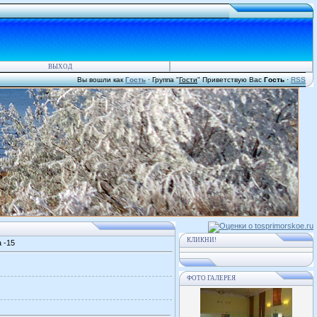
ВЫХОД
Вы вошли как
Гость
·
Группа
"
Гости
"
Приветствую Вас
Гость
·
RSS
КЛИКНИ!
 -15
ФОТО ГАЛЕРЕЯ