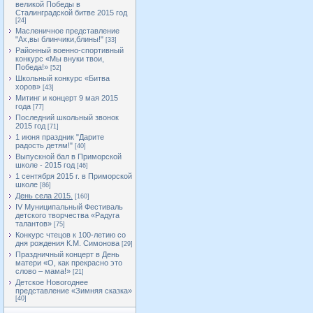
великой Победы в
Сталинградской битве 2015 год
[24]
Масленичное представление
"Ах,вы блинчики,блины!"
[33]
Районный военно-спортивный
конкурс «Мы внуки твои,
Победа!»
[52]
Школьный конкурс «Битва
хоров»
[43]
Митинг и концерт 9 мая 2015
года
[77]
Последний школьный звонок
2015 год
[71]
1 июня праздник "Дарите
радость детям!"
[40]
Выпускной бал в Приморской
школе - 2015 год
[46]
1 сентября 2015 г. в Приморской
школе
[86]
День села 2015.
[160]
IV Муниципальный Фестиваль
детского творчества «Радуга
талантов»
[75]
Конкурс чтецов к 100-летию со
дня рождения К.М. Симонова
[29]
Праздничный концерт в День
матери «О, как прекрасно это
слово – мама!»
[21]
Детское Новогоднее
представление «Зимняя сказка»
[40]