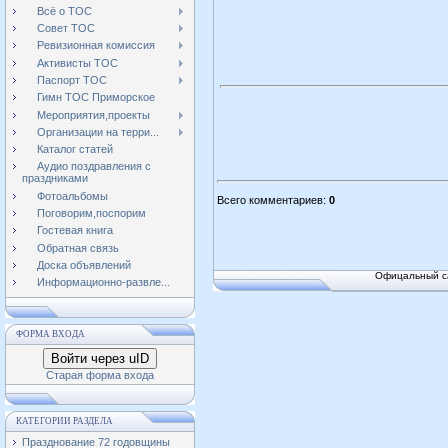
Всё о ТОС
Совет ТОС
Ревизионная комиссия
Активисты ТОС
Паспорт ТОС
Гимн ТОС Приморское
Мероприятия,проекты
Организации на терри...
Каталог статей
Аудио поздравления с
праздниками
Фотоальбомы
Всего комментариев
:
0
Поговорим,поспорим
Гостевая книга
Обратная связь
Доска объявлений
Офицальный са
Информационно-развле...
ФОРМА ВХОДА
Войти через uID
Старая форма входа
КАТЕГОРИИ РАЗДЕЛА
Празднование 72 годовщины