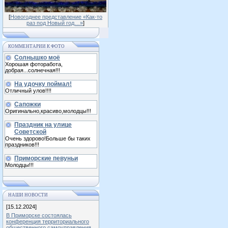
[
Новогоднее представление «Как-то
раз под Новый год…»
]
КОММЕНТАРИИ К ФОТО
Солнышко моё
Хорошая фоторабота,
добрая...солнечная!!!
На удочку поймал!
Отличный улов!!!!
Сапожки
Оригинально,красиво,молодцы!!!
Праздник на улице
Советской
Очень здорово!Больше бы таких
праздников!!!
Приморские певуньи
Молодцы!!!
НАШИ НОВОСТИ
[15.12.2024]
В Приморске состоялась
конференция территориального
общественного самоуправления