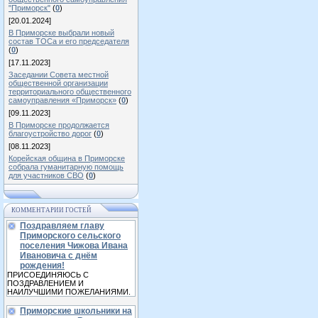
"Приморск"
(
0
)
[20.01.2024]
В Приморске выбрали новый
состав ТОСа и его председателя
(
0
)
[17.11.2023]
Заседании Совета местной
общественной организации
территориального общественного
самоуправления «Приморск»
(
0
)
[09.11.2023]
В Приморске продолжается
благоустройство дорог
(
0
)
[08.11.2023]
Корейская община в Приморске
собрала гуманитарную помощь
для участников СВО
(
0
)
КОММЕНТАРИИ ГОСТЕЙ
Поздравляем главу
Приморского сельского
поселения Чижова Ивана
Ивановича с днём
рождения!
ПРИСОЕДИНЯЮСЬ С
ПОЗДРАВЛЕНИЕМ И
НАИЛУЧШИМИ ПОЖЕЛАНИЯМИ.
Приморские школьники на