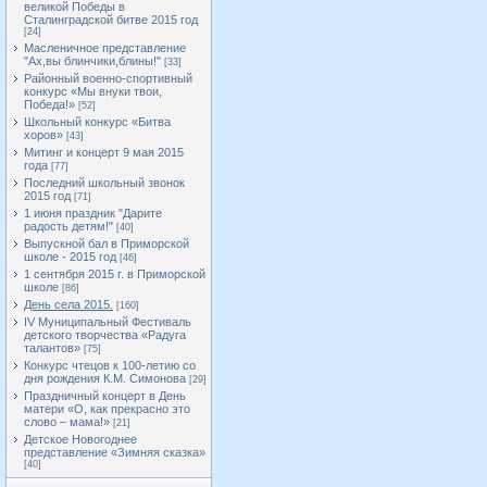
великой Победы в
Сталинградской битве 2015 год
[24]
Масленичное представление
"Ах,вы блинчики,блины!"
[33]
Районный военно-спортивный
конкурс «Мы внуки твои,
Победа!»
[52]
Школьный конкурс «Битва
хоров»
[43]
Митинг и концерт 9 мая 2015
года
[77]
Последний школьный звонок
2015 год
[71]
1 июня праздник "Дарите
радость детям!"
[40]
Выпускной бал в Приморской
школе - 2015 год
[46]
1 сентября 2015 г. в Приморской
школе
[86]
День села 2015.
[160]
IV Муниципальный Фестиваль
детского творчества «Радуга
талантов»
[75]
Конкурс чтецов к 100-летию со
дня рождения К.М. Симонова
[29]
Праздничный концерт в День
матери «О, как прекрасно это
слово – мама!»
[21]
Детское Новогоднее
представление «Зимняя сказка»
[40]