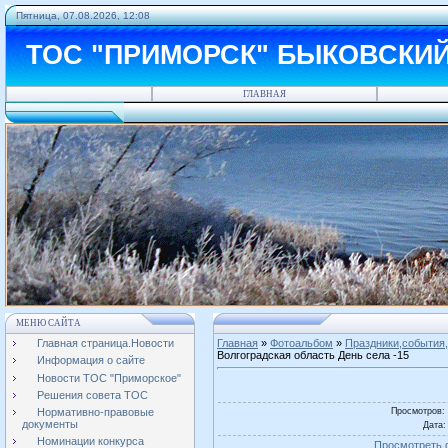
Пятница, 07.08.2026, 12:08
ТОС "ПРИМОРСК" БЫКОВСКИ
ГЛАВНАЯ
МЕНЮ САЙТА
Главная страница.Новости
Главная
»
Фотоальбом
»
Праздники,события,
Волгоградская область День села -15
Информация о сайте
Новости ТОС "Приморское"
Решения совета ТОС
Просмотров
:
Нормативно-правовые
документы
Дата
:
Номинации конкурса
Просмотреть 