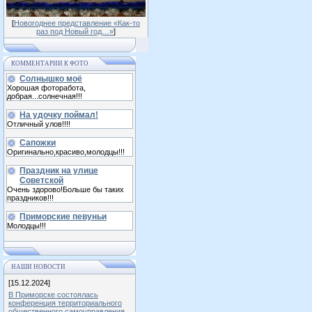
[
Новогоднее представление «Как-то
раз под Новый год…»
]
КОММЕНТАРИИ К ФОТО
Солнышко моё
Хорошая фоторабота,
добрая...солнечная!!!
На удочку поймал!
Отличный улов!!!!
Сапожки
Оригинально,красиво,молодцы!!!
Праздник на улице
Советской
Очень здорово!Больше бы таких
праздников!!!
Приморские певуньи
Молодцы!!!
НАШИ НОВОСТИ
[15.12.2024]
В Приморске состоялась
конференция территориального
общественного самоуправления