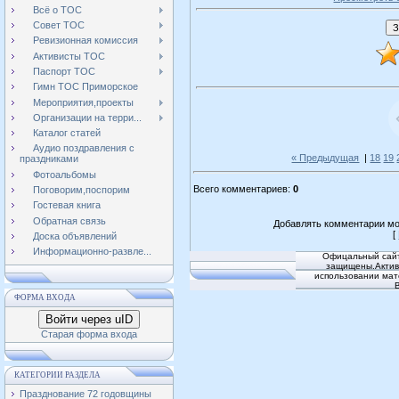
Всё о ТОС
Совет ТОС
Ревизионная комиссия
Активисты ТОС
Паспорт ТОС
Гимн ТОС Приморское
Мероприятия,проекты
Организации на терри...
Каталог статей
Аудио поздравления с
« Предыдущая
|
18
19
праздниками
Фотоальбомы
Всего комментариев
:
0
Поговорим,поспорим
Гостевая книга
Обратная связь
Добавлять комментарии мо
[
Доска объявлений
Информационно-развле...
Офицальный сайт
защищены.Активн
использовании мат
ФОРМА ВХОДА
Войти через uID
Старая форма входа
КАТЕГОРИИ РАЗДЕЛА
Празднование 72 годовщины