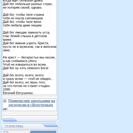
когда идет большая драка.
Дай бог побольше разных стран,
не потеряв своей, однако.
Дай бог, чтобы твоя страна
тебя не пнула сапожищем.
Дай бог, чтобы твоя жена
тебя любила даже нищим.
Дай бог лжецам замкнуть уста,
глас божий слыша в детском
крике.
Дай бог живым узреть Христа,
пусть не в мужском, так в женском
лике.
Не крест — бескрестье мы несем,
а как сгибаемся убого.
Чтоб не извериться во всем,
Дай бог ну хоть немного Бога!
Дай бог всего, всего, всего
и сразу всем — чтоб не обидно...
Дай бог всего, но лишь того,
за что потом не станет стыдно.
1990
Евгений Евтушенко.
Приморские школьники на
экскурсии в г.Волгограде
ok!
СТАТИСТИКА