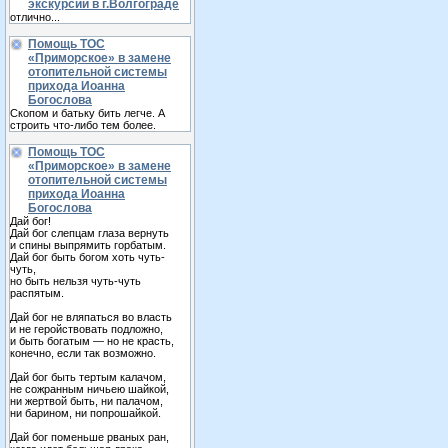
экскурсии в г.Волгограде
отлично...
Помощь ТОС
«Приморское» в замене
отопительной системы
прихода Иоанна
Богослова
Скопом и батьку бить легче. А
строить что-либо тем более.
Помощь ТОС
«Приморское» в замене
отопительной системы
прихода Иоанна
Богослова
Дай бог!
Дай бог слепцам глаза вернуть
и спины выпрямить горбатым.
Дай бог быть богом хоть чуть-
чуть,
но быть нельзя чуть-чуть
распятым.
Дай бог не вляпаться во власть
и не геройствовать подложно,
и быть богатым — но не красть,
конечно, если так возможно.
Дай бог быть тертым калачом,
не сожранным ничьею шайкой,
ни жертвой быть, ни палачом,
ни барином, ни попрошайкой.
Дай бог поменьше рваных ран,