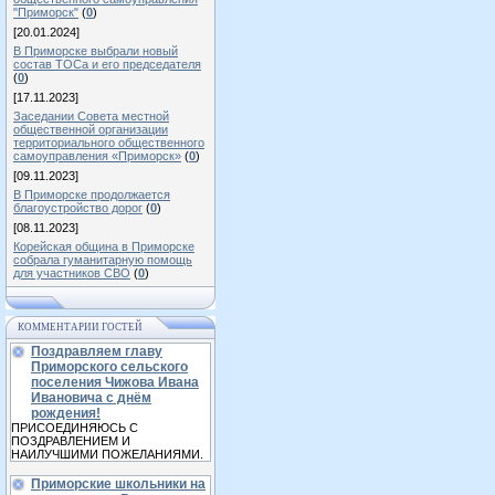
"Приморск"
(
0
)
[20.01.2024]
В Приморске выбрали новый
состав ТОСа и его председателя
(
0
)
[17.11.2023]
Заседании Совета местной
общественной организации
территориального общественного
самоуправления «Приморск»
(
0
)
[09.11.2023]
В Приморске продолжается
благоустройство дорог
(
0
)
[08.11.2023]
Корейская община в Приморске
собрала гуманитарную помощь
для участников СВО
(
0
)
КОММЕНТАРИИ ГОСТЕЙ
Поздравляем главу
Приморского сельского
поселения Чижова Ивана
Ивановича с днём
рождения!
ПРИСОЕДИНЯЮСЬ С
ПОЗДРАВЛЕНИЕМ И
НАИЛУЧШИМИ ПОЖЕЛАНИЯМИ.
Приморские школьники на