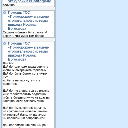
экскурсии в г.Волгограде
отлично...
Помощь ТОС
«Приморское» в замене
отопительной системы
прихода Иоанна
Богослова
Скопом и батьку бить легче. А
строить что-либо тем более.
Помощь ТОС
«Приморское» в замене
отопительной системы
прихода Иоанна
Богослова
Дай бог!
Дай бог слепцам глаза вернуть
и спины выпрямить горбатым.
Дай бог быть богом хоть чуть-
чуть,
но быть нельзя чуть-чуть
распятым.
Дай бог не вляпаться во власть
и не геройствовать подложно,
и быть богатым — но не красть,
конечно, если так возможно.
Дай бог быть тертым калачом,
не сожранным ничьею шайкой,
ни жертвой быть, ни палачом,
ни барином, ни попрошайкой.
Дай бог поменьше рваных ран,