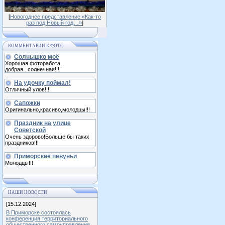
[
Новогоднее представление «Как-то
раз под Новый год…»
]
КОММЕНТАРИИ К ФОТО
Солнышко моё
Хорошая фоторабота,
добрая...солнечная!!!
На удочку поймал!
Отличный улов!!!!
Сапожки
Оригинально,красиво,молодцы!!!
Праздник на улице
Советской
Очень здорово!Больше бы таких
праздников!!!
Приморские певуньи
Молодцы!!!
НАШИ НОВОСТИ
[15.12.2024]
В Приморске состоялась
конференция территориального
общественного самоуправления