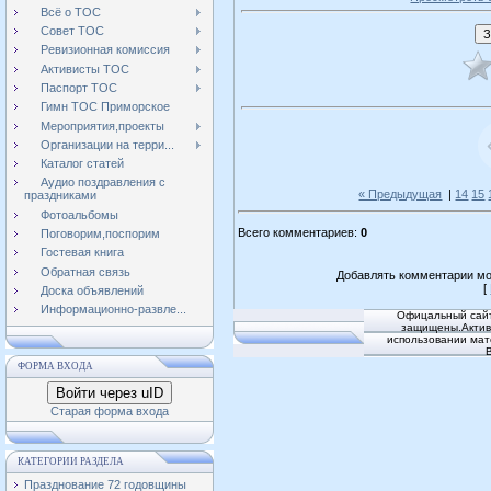
Всё о ТОС
Совет ТОС
Ревизионная комиссия
Активисты ТОС
Паспорт ТОС
Гимн ТОС Приморское
Мероприятия,проекты
Организации на терри...
Каталог статей
Аудио поздравления с
« Предыдущая
|
14
15
праздниками
Фотоальбомы
Всего комментариев
:
0
Поговорим,поспорим
Гостевая книга
Обратная связь
Добавлять комментарии мо
[
Доска объявлений
Информационно-развле...
Офицальный сайт
защищены.Активн
использовании мат
ФОРМА ВХОДА
Войти через uID
Старая форма входа
КАТЕГОРИИ РАЗДЕЛА
Празднование 72 годовщины