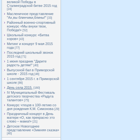
великой Победы в
Сталинградской битве 2015 год
[24]
Масленичное представление
"Ах,вы блинчики,блины!"
[33]
Районный военно-спортивный
конкурс «Мы внуки твои,
Победа!»
[52]
Школьный конкурс «Битва
хоров»
[43]
Митинг и концерт 9 мая 2015
года
[77]
Последний школьный звонок
2015 год
[71]
1 июня праздник "Дарите
радость детям!"
[40]
Выпускной бал в Приморской
школе - 2015 год
[46]
1 сентября 2015 г. в Приморской
школе
[86]
День села 2015.
[160]
IV Муниципальный Фестиваль
детского творчества «Радуга
талантов»
[75]
Конкурс чтецов к 100-летию со
дня рождения К.М. Симонова
[29]
Праздничный концерт в День
матери «О, как прекрасно это
слово – мама!»
[21]
Детское Новогоднее
представление «Зимняя сказка»
[40]