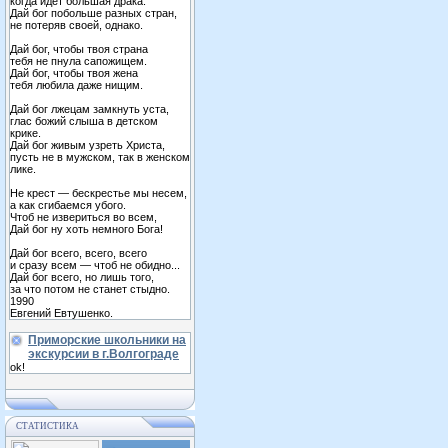
когда идет большая драка.
Дай бог побольше разных стран,
не потеряв своей, однако.
Дай бог, чтобы твоя страна
тебя не пнула сапожищем.
Дай бог, чтобы твоя жена
тебя любила даже нищим.
Дай бог лжецам замкнуть уста,
глас божий слыша в детском
крике.
Дай бог живым узреть Христа,
пусть не в мужском, так в женском
лике.
Не крест — бескрестье мы несем,
а как сгибаемся убого.
Чтоб не извериться во всем,
Дай бог ну хоть немного Бога!
Дай бог всего, всего, всего
и сразу всем — чтоб не обидно...
Дай бог всего, но лишь того,
за что потом не станет стыдно.
1990
Евгений Евтушенко.
Приморские школьники на
экскурсии в г.Волгограде
ok!
СТАТИСТИКА