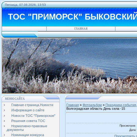
Пятница, 07.08.2026, 13:53
ТОС "ПРИМОРСК" БЫКОВСКИ
ГЛАВНАЯ
МЕНЮ САЙТА
Главная страница.Новости
Главная
»
Фотоальбом
»
Праздники,события,
Волгоградская область День села -15
Информация о сайте
Новости ТОС "Приморское"
Решения совета ТОС
Просмотров
:
Нормативно-правовые
документы
Дата
:
Номинации конкурса
Просмотреть 