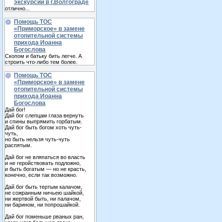
экскурсии в г.Волгограде
отлично...
Помощь ТОС
«Приморское» в замене
отопительной системы
прихода Иоанна
Богослова
Скопом и батьку бить легче. А
строить что-либо тем более.
Помощь ТОС
«Приморское» в замене
отопительной системы
прихода Иоанна
Богослова
Дай бог!
Дай бог слепцам глаза вернуть
и спины выпрямить горбатым.
Дай бог быть богом хоть чуть-
чуть,
но быть нельзя чуть-чуть
распятым.
Дай бог не вляпаться во власть
и не геройствовать подложно,
и быть богатым — но не красть,
конечно, если так возможно.
Дай бог быть тертым калачом,
не сожранным ничьею шайкой,
ни жертвой быть, ни палачом,
ни барином, ни попрошайкой.
Дай бог поменьше рваных ран,