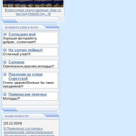
[
Новогоднее представление «Как-то
раз под Новый год…»
]
КОММЕНТАРИИ К ФОТО
Солнышко моё
Хорошая фоторабота,
добрая...солнечная!!!
На удочку поймал!
Отличный улов!!!!
Сапожки
Оригинально,красиво,молодцы!!!
Праздник на улице
Советской
Очень здорово!Больше бы таких
праздников!!!
Приморские певуньи
Молодцы!!!
НАШИ НОВОСТИ
[15.12.2024]
В Приморске состоялась
конференция территориального
общественного самоуправления