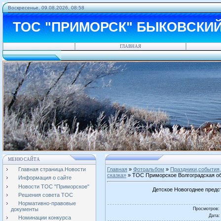
Воскресенье, 09.08.2026, 08:58
ТОС "ПРИМОРСК" БЫКОВСКИ
ГЛАВНАЯ
МЕНЮ САЙТА
Главная страница.Новости
Главная
»
Фотоальбом
»
Праздники,события,
сказка»
» ТОС Приморское Волгоградская об
Информация о сайте
Новости ТОС "Приморское"
Детское Новогоднее предс
Решения совета ТОС
Нормативно-правовые
Просмотров
:
документы
Дата
:
Номинации конкурса