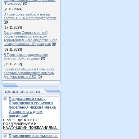
"Приморск"
(
0
)
[20.01.2024]
В Приморске выбрали новый
состав ТОСа и его председателя
(
0
)
[17.11.2023]
Заседании Совета местной
общественной организации
территориального общественного
самоуправления «Приморск»
(
0
)
[09.11.2023]
В Приморске продолжается
благоустройство дорог
(
0
)
[08.11.2023]
Корейская община в Приморске
собрала гуманитарную помощь
для участников СВО
(
0
)
КОММЕНТАРИИ ГОСТЕЙ
Поздравляем главу
Приморского сельского
поселения Чижова Ивана
Ивановича с днём
рождения!
ПРИСОЕДИНЯЮСЬ С
ПОЗДРАВЛЕНИЕМ И
НАИЛУЧШИМИ ПОЖЕЛАНИЯМИ.
Приморские школьники на