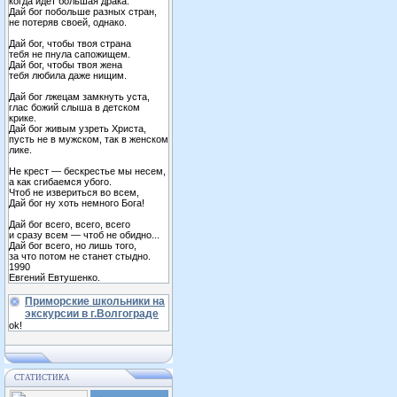
когда идет большая драка.
Дай бог побольше разных стран,
не потеряв своей, однако.
Дай бог, чтобы твоя страна
тебя не пнула сапожищем.
Дай бог, чтобы твоя жена
тебя любила даже нищим.
Дай бог лжецам замкнуть уста,
глас божий слыша в детском
крике.
Дай бог живым узреть Христа,
пусть не в мужском, так в женском
лике.
Не крест — бескрестье мы несем,
а как сгибаемся убого.
Чтоб не извериться во всем,
Дай бог ну хоть немного Бога!
Дай бог всего, всего, всего
и сразу всем — чтоб не обидно...
Дай бог всего, но лишь того,
за что потом не станет стыдно.
1990
Евгений Евтушенко.
Приморские школьники на
экскурсии в г.Волгограде
ok!
СТАТИСТИКА