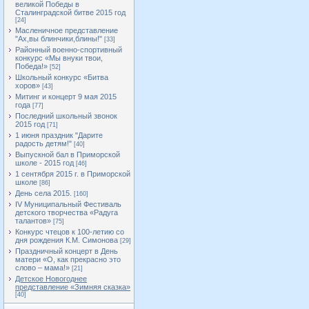
великой Победы в
Сталинградской битве 2015 год
[24]
Масленичное представление
"Ах,вы блинчики,блины!"
[33]
Районный военно-спортивный
конкурс «Мы внуки твои,
Победа!»
[52]
Школьный конкурс «Битва
хоров»
[43]
Митинг и концерт 9 мая 2015
года
[77]
Последний школьный звонок
2015 год
[71]
1 июня праздник "Дарите
радость детям!"
[40]
Выпускной бал в Приморской
школе - 2015 год
[46]
1 сентября 2015 г. в Приморской
школе
[86]
День села 2015.
[160]
IV Муниципальный Фестиваль
детского творчества «Радуга
талантов»
[75]
Конкурс чтецов к 100-летию со
дня рождения К.М. Симонова
[29]
Праздничный концерт в День
матери «О, как прекрасно это
слово – мама!»
[21]
Детское Новогоднее
представление «Зимняя сказка»
[40]