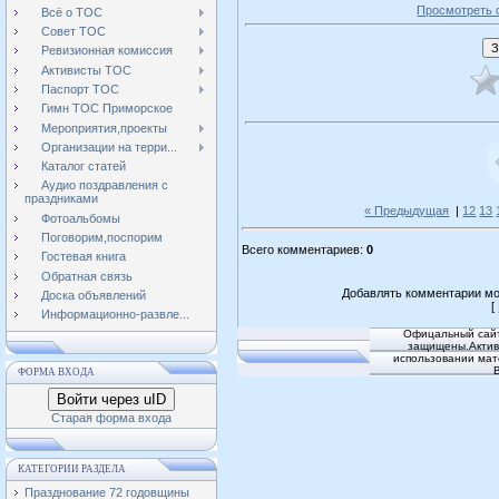
Просмотреть 
Всё о ТОС
Совет ТОС
Ревизионная комиссия
Активисты ТОС
Паспорт ТОС
Гимн ТОС Приморское
Мероприятия,проекты
Организации на терри...
Каталог статей
Аудио поздравления с
праздниками
« Предыдущая
|
12
13
Фотоальбомы
Поговорим,поспорим
Всего комментариев
:
0
Гостевая книга
Обратная связь
Добавлять комментарии мо
Доска объявлений
[
Информационно-развле...
Офицальный сайт
защищены.Активн
использовании мат
ФОРМА ВХОДА
Войти через uID
Старая форма входа
КАТЕГОРИИ РАЗДЕЛА
Празднование 72 годовщины