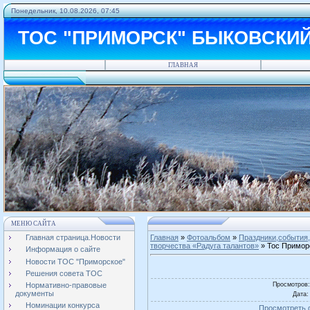
Понедельник, 10.08.2026, 07:45
ТОС "ПРИМОРСК" БЫКОВСКИ
ГЛАВНАЯ
МЕНЮ САЙТА
Главная страница.Новости
Главная
»
Фотоальбом
»
Праздники,события,
творчества «Радуга талантов»
» Тос Приморс
Информация о сайте
Новости ТОС "Приморское"
Решения совета ТОС
Просмотров
Нормативно-правовые
документы
Дата
:
Номинации конкурса
Просмотреть 