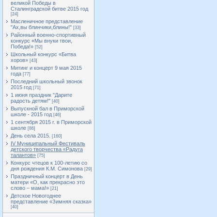
великой Победы в
Сталинградской битве 2015 год
[24]
Масленичное представление
"Ах,вы блинчики,блины!"
[33]
Районный военно-спортивный
конкурс «Мы внуки твои,
Победа!»
[52]
Школьный конкурс «Битва
хоров»
[43]
Митинг и концерт 9 мая 2015
года
[77]
Последний школьный звонок
2015 год
[71]
1 июня праздник "Дарите
радость детям!"
[40]
Выпускной бал в Приморской
школе - 2015 год
[46]
1 сентября 2015 г. в Приморской
школе
[86]
День села 2015.
[160]
IV Муниципальный Фестиваль
детского творчества «Радуга
талантов»
[75]
Конкурс чтецов к 100-летию со
дня рождения К.М. Симонова
[29]
Праздничный концерт в День
матери «О, как прекрасно это
слово – мама!»
[21]
Детское Новогоднее
представление «Зимняя сказка»
[40]