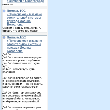
экскурсии в г.Волгограде
отлично...
Помощь ТОС
«Приморское» в замене
отопительной системы
прихода Иоанна
Богослова
Скопом и батьку бить легче. А
строить что-либо тем более.
Помощь ТОС
«Приморское» в замене
отопительной системы
прихода Иоанна
Богослова
Дай бог!
Дай бог слепцам глаза вернуть
и спины выпрямить горбатым.
Дай бог быть богом хоть чуть-
чуть,
но быть нельзя чуть-чуть
распятым.
Дай бог не вляпаться во власть
и не геройствовать подложно,
и быть богатым — но не красть,
конечно, если так возможно.
Дай бог быть тертым калачом,
не сожранным ничьею шайкой,
ни жертвой быть, ни палачом,
ни барином, ни попрошайкой.
Дай бог поменьше рваных ран,