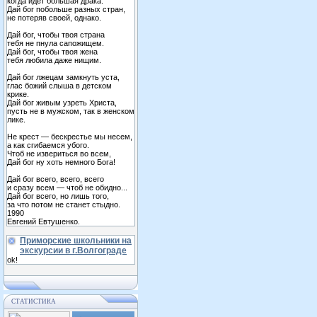
когда идет большая драка.
Дай бог побольше разных стран,
не потеряв своей, однако.
Дай бог, чтобы твоя страна
тебя не пнула сапожищем.
Дай бог, чтобы твоя жена
тебя любила даже нищим.
Дай бог лжецам замкнуть уста,
глас божий слыша в детском
крике.
Дай бог живым узреть Христа,
пусть не в мужском, так в женском
лике.
Не крест — бескрестье мы несем,
а как сгибаемся убого.
Чтоб не извериться во всем,
Дай бог ну хоть немного Бога!
Дай бог всего, всего, всего
и сразу всем — чтоб не обидно...
Дай бог всего, но лишь того,
за что потом не станет стыдно.
1990
Евгений Евтушенко.
Приморские школьники на
экскурсии в г.Волгограде
ok!
СТАТИСТИКА