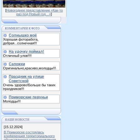
[
Новогоднее представление «Как-то
раз под Новый год…»
]
КОММЕНТАРИИ К ФОТО
Солнышко моё
Хорошая фоторабота,
добрая...солнечная!!!
На удочку поймал!
Отличный улов!!!!
Сапожки
Оригинально,красиво,молодцы!!!
Праздник на улице
Советской
Очень здорово!Больше бы таких
праздников!!!
Приморские певуньи
Молодцы!!!
НАШИ НОВОСТИ
[15.12.2024]
В Приморске состоялась
конференция территориального
общественного самоуправления