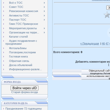
Всё о ТОС
Совет ТОС
Ревизионная комиссия
Активисты ТОС
Паспорт ТОС
Гимн ТОС Приморское
Мероприятия,проекты
Организации на терри...
Каталог статей
Аудио поздравления с
« Предыдущая
|
46
47
праздниками
Фотоальбомы
Всего комментариев
:
0
Поговорим,поспорим
Гостевая книга
Обратная связь
Добавлять комментарии мо
[
Доска объявлений
Информационно-развле...
Офицальный сайт
защищены.Активн
использовании мат
ФОРМА ВХОДА
Войти через uID
Старая форма входа
КАТЕГОРИИ РАЗДЕЛА
Празднование 72 годовщины