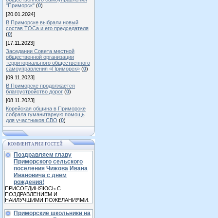
"Приморск"
(
0
)
[20.01.2024]
В Приморске выбрали новый
состав ТОСа и его председателя
(
0
)
[17.11.2023]
Заседании Совета местной
общественной организации
территориального общественного
самоуправления «Приморск»
(
0
)
[09.11.2023]
В Приморске продолжается
благоустройство дорог
(
0
)
[08.11.2023]
Корейская община в Приморске
собрала гуманитарную помощь
для участников СВО
(
0
)
КОММЕНТАРИИ ГОСТЕЙ
Поздравляем главу
Приморского сельского
поселения Чижова Ивана
Ивановича с днём
рождения!
ПРИСОЕДИНЯЮСЬ С
ПОЗДРАВЛЕНИЕМ И
НАИЛУЧШИМИ ПОЖЕЛАНИЯМИ.
Приморские школьники на