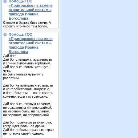
Помощь ТОС
«Приморское» в замене
отопительной системы
прихода Иоанна
Богослова
Скопом и батьку бить легче. А
строить что-либо тем более.
Помощь ТОС
«Приморское» в замене
отопительной системы
прихода Иоанна
Богослова
Дай бог!
Дай бог слепцам глаза вернуть
и спины выпрямить горбатым.
Дай бог быть богом хоть чуть-
чуть,
но быть нельзя чуть-чуть
распятым.
Дай бог не вляпаться во власть
и не геройствовать подложно,
и быть богатым — но не красть,
конечно, если так возможно.
Дай бог быть тертым калачом,
не сожранным ничьею шайкой,
ни жертвой быть, ни палачом,
ни барином, ни попрошайкой.
Дай бог поменьше рваных ран,
когда идет большая драка.
Дай бог побольше разных стран,
не потеряв своей, однако.