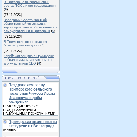
В Приморске выбрали новый
состав ТОСа и его председателя
(
0
)
[17.11.2023]
Заседании Совета местной
общественной организации
территориального общественного
самоуправления «Приморск»
(
0
)
[09.11.2023]
В Приморске продолжается
благоустройство дорог
(
0
)
[08.11.2023]
Корейская община в Приморске
собрала гуманитарную помощь
для участников СВО
(
0
)
КОММЕНТАРИИ ГОСТЕЙ
Поздравляем главу
Приморского сельского
поселения Чижова Ивана
Ивановича с днём
рождения!
ПРИСОЕДИНЯЮСЬ С
ПОЗДРАВЛЕНИЕМ И
НАИЛУЧШИМИ ПОЖЕЛАНИЯМИ.
Приморские школьники на
экскурсии в г.Волгограде
отлично...