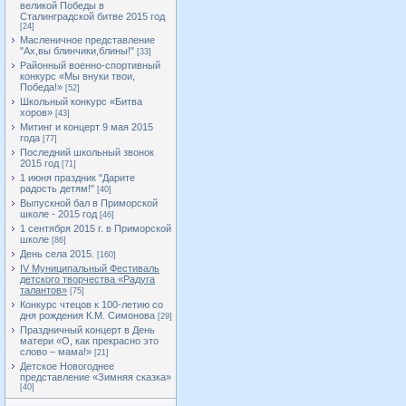
великой Победы в
Сталинградской битве 2015 год
[24]
Масленичное представление
"Ах,вы блинчики,блины!"
[33]
Районный военно-спортивный
конкурс «Мы внуки твои,
Победа!»
[52]
Школьный конкурс «Битва
хоров»
[43]
Митинг и концерт 9 мая 2015
года
[77]
Последний школьный звонок
2015 год
[71]
1 июня праздник "Дарите
радость детям!"
[40]
Выпускной бал в Приморской
школе - 2015 год
[46]
1 сентября 2015 г. в Приморской
школе
[86]
День села 2015.
[160]
IV Муниципальный Фестиваль
детского творчества «Радуга
талантов»
[75]
Конкурс чтецов к 100-летию со
дня рождения К.М. Симонова
[29]
Праздничный концерт в День
матери «О, как прекрасно это
слово – мама!»
[21]
Детское Новогоднее
представление «Зимняя сказка»
[40]