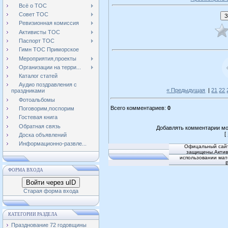
Всё о ТОС
Совет ТОС
Ревизионная комиссия
Активисты ТОС
Паспорт ТОС
Гимн ТОС Приморское
Мероприятия,проекты
Организации на терри...
Каталог статей
Аудио поздравления с
« Предыдущая
|
21
22
праздниками
Фотоальбомы
Всего комментариев
:
0
Поговорим,поспорим
Гостевая книга
Обратная связь
Добавлять комментарии мо
[
Доска объявлений
Информационно-развле...
Офицальный сайт
защищены.Активн
использовании мат
ФОРМА ВХОДА
Войти через uID
Старая форма входа
КАТЕГОРИИ РАЗДЕЛА
Празднование 72 годовщины