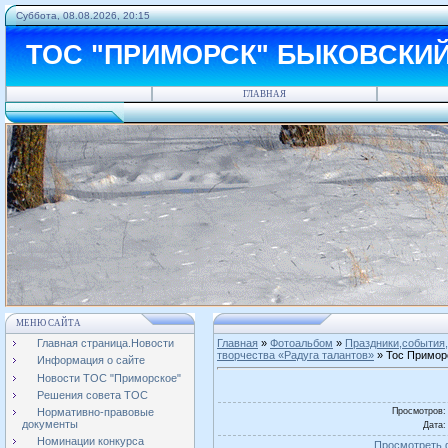
Суббота, 08.08.2026, 20:15
ТОС "ПРИМОРСК" БЫКОВСКИ
ГЛАВНАЯ
МЕНЮ САЙТА
Главная страница.Новости
Главная
»
Фотоальбом
»
Праздники,события,
творчества «Радуга талантов»
» Тос Приморс
Информация о сайте
Новости ТОС "Приморское"
Решения совета ТОС
Просмотров
:
Нормативно-правовые
документы
Дата
:
Номинации конкурса
Просмотреть 