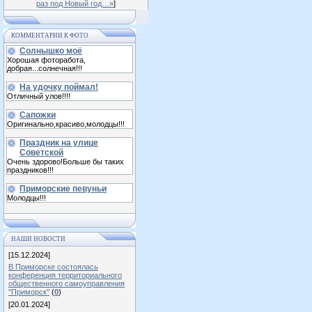
раз под Новый год…»
]
КОММЕНТАРИИ К ФОТО
Солнышко моё
Хорошая фоторабота,
добрая...солнечная!!!
На удочку поймал!
Отличный улов!!!!
Сапожки
Оригинально,красиво,молодцы!!!
Праздник на улице
Советской
Очень здорово!Больше бы таких
праздников!!!
Приморские певуньи
Молодцы!!!
НАШИ НОВОСТИ
[15.12.2024]
В Приморске состоялась
конференция территориального
общественного самоуправления
"Приморск"
(
0
)
[20.01.2024]