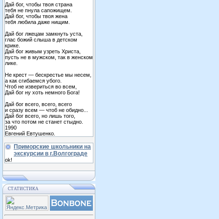
Дай бог, чтобы твоя страна
тебя не пнула сапожищем.
Дай бог, чтобы твоя жена
тебя любила даже нищим.
Дай бог лжецам замкнуть уста,
глас божий слыша в детском
крике.
Дай бог живым узреть Христа,
пусть не в мужском, так в женском
лике.
Не крест — бескрестье мы несем,
а как сгибаемся убого.
Чтоб не извериться во всем,
Дай бог ну хоть немного Бога!
Дай бог всего, всего, всего
и сразу всем — чтоб не обидно...
Дай бог всего, но лишь того,
за что потом не станет стыдно.
1990
Евгений Евтушенко.
Приморские школьники на
экскурсии в г.Волгограде
ok!
СТАТИСТИКА