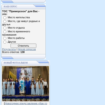
НАШ ОПРОС
ТОС "Приморское" для Вас -
это:
Место жительства
Место, где живут родные и
друзья
Место отдыха
Место временного
проживания
Место работы
Другое
Результаты
|
Архив опросов
Всего ответов:
130
НОВЫЙ ФОТОАЛЬБОМ
[
Новогоднее представление «Как-то