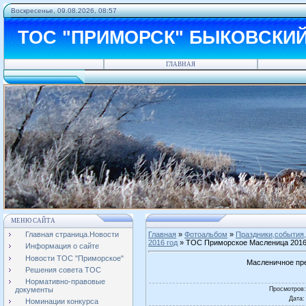
Воскресенье, 09.08.2026, 08:57
ТОС "ПРИМОРСК" БЫКОВСКИ
ГЛАВНАЯ
МЕНЮ САЙТА
Главная страница.Новости
Главная
»
Фотоальбом
»
Праздники,события,
2016 год
» ТОС Приморское Масленица 2016
Информация о сайте
Новости ТОС "Приморское"
Масленичное пре
Решения совета ТОС
Нормативно-правовые
Просмотров
документы
Дата
:
Номинации конкурса