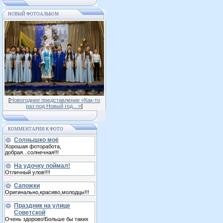
НОВЫЙ ФОТОАЛЬБОМ
[
Новогоднее представление «Как-то
раз под Новый год…»
]
КОММЕНТАРИИ К ФОТО
Солнышко моё
Хорошая фоторабота,
добрая...солнечная!!!
На удочку поймал!
Отличный улов!!!!
Сапожки
Оригинально,красиво,молодцы!!!
Праздник на улице
Советской
Очень здорово!Больше бы таких