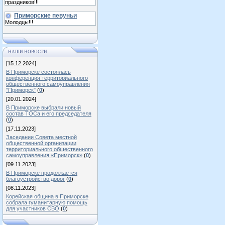
праздников!!!
Приморские певуньи
Молодцы!!!
НАШИ НОВОСТИ
[15.12.2024]
В Приморске состоялась
конференция территориального
общественного самоуправления
"Приморск"
(
0
)
[20.01.2024]
В Приморске выбрали новый
состав ТОСа и его председателя
(
0
)
[17.11.2023]
Заседании Совета местной
общественной организации
территориального общественного
самоуправления «Приморск»
(
0
)
[09.11.2023]
В Приморске продолжается
благоустройство дорог
(
0
)
[08.11.2023]
Корейская община в Приморске
собрала гуманитарную помощь
для участников СВО
(
0
)