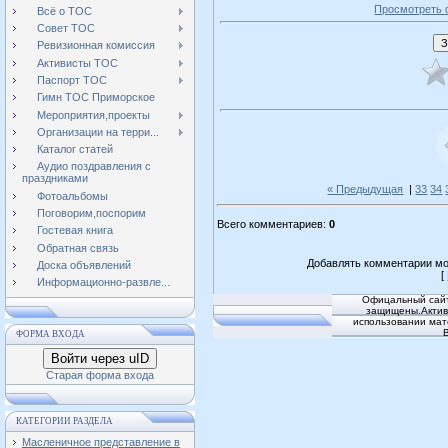
Просмотреть 
Всё о ТОС
Совет ТОС
Ревизионная комиссия
Активисты ТОС
Паспорт ТОС
Гимн ТОС Приморское
Мероприятия,проекты
Организации на терри...
Каталог статей
Аудио поздравления с
праздниками
« Предыдущая
|
33
34
Фотоальбомы
Поговорим,поспорим
Всего комментариев
:
0
Гостевая книга
Обратная связь
Добавлять комментарии мо
Доска объявлений
[
Информационно-развле...
Офицальный сайт
защищены.Активн
использовании мат
ФОРМА ВХОДА
Войти через uID
Старая форма входа
КАТЕГОРИИ РАЗДЕЛА
Масленичное представление в