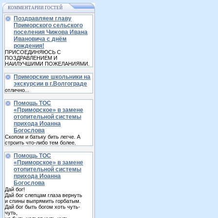
КОММЕНТАРИИ ГОСТЕЙ
Поздравляем главу
Приморского сельского
поселения Чижова Ивана
Ивановича с днём
рождения!
ПРИСОЕДИНЯЮСЬ С
ПОЗДРАВЛЕНИЕМ И
НАИЛУЧШИМИ ПОЖЕЛАНИЯМИ.
Приморские школьники на
экскурсии в г.Волгограде
отлично...
Помощь ТОС
«Приморское» в замене
отопительной системы
прихода Иоанна
Богослова
Скопом и батьку бить легче. А
строить что-либо тем более.
Помощь ТОС
«Приморское» в замене
отопительной системы
прихода Иоанна
Богослова
Дай бог!
Дай бог слепцам глаза вернуть
и спины выпрямить горбатым.
Дай бог быть богом хоть чуть-
чуть,