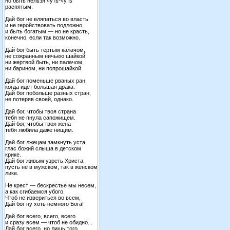
но быть нельзя чуть-чуть
распятым.
Дай бог не вляпаться во власть
и не геройствовать подложно,
и быть богатым — но не красть,
конечно, если так возможно.
Дай бог быть тертым калачом,
не сожранным ничьею шайкой,
ни жертвой быть, ни палачом,
ни барином, ни попрошайкой.
Дай бог поменьше рваных ран,
когда идет большая драка.
Дай бог побольше разных стран,
не потеряв своей, однако.
Дай бог, чтобы твоя страна
тебя не пнула сапожищем.
Дай бог, чтобы твоя жена
тебя любила даже нищим.
Дай бог лжецам замкнуть уста,
глас божий слыша в детском
крике.
Дай бог живым узреть Христа,
пусть не в мужском, так в женском
лике.
Не крест — бескрестье мы несем,
а как сгибаемся убого.
Чтоб не извериться во всем,
Дай бог ну хоть немного Бога!
Дай бог всего, всего, всего
и сразу всем — чтоб не обидно...
Дай бог всего, но лишь того,