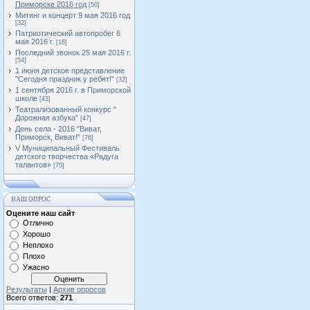
Приморске 2016 год
[50]
Митинг и концерт 9 мая 2016 год
[32]
Патриотический автопробег 6
мая 2016 г.
[16]
Последний звонок 25 мая 2016 г.
[54]
1 июня детское представление
"Сегодня праздник у ребят!"
[32]
1 сентября 2016 г. в Приморской
школе
[43]
Театрализованный конкурс "
Дорожная азбука"
[47]
День села - 2016 "Виват,
Приморск, Виват!"
[76]
V Муниципальный Фестиваль
детского творчества «Радуга
талантов»
[75]
НАШ ОПРОС
Оцените наш сайт
Отлично
Хорошо
Неплохо
Плохо
Ужасно
Результаты
|
Архив опросов
Всего ответов:
271