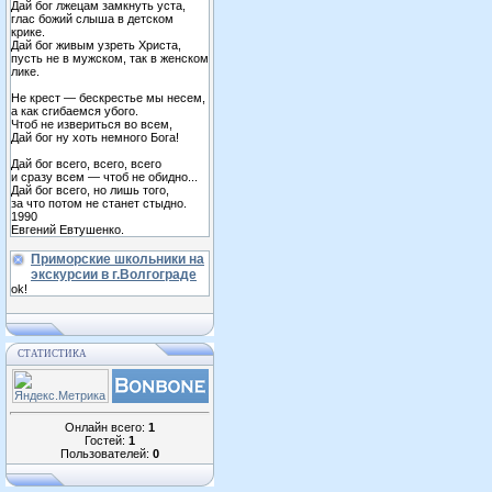
Дай бог лжецам замкнуть уста,
глас божий слыша в детском
крике.
Дай бог живым узреть Христа,
пусть не в мужском, так в женском
лике.
Не крест — бескрестье мы несем,
а как сгибаемся убого.
Чтоб не извериться во всем,
Дай бог ну хоть немного Бога!
Дай бог всего, всего, всего
и сразу всем — чтоб не обидно...
Дай бог всего, но лишь того,
за что потом не станет стыдно.
1990
Евгений Евтушенко.
Приморские школьники на
экскурсии в г.Волгограде
ok!
СТАТИСТИКА
Онлайн всего:
1
Гостей:
1
Пользователей:
0