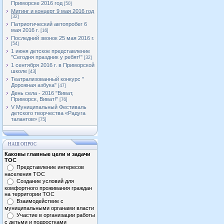
Приморске 2016 год
[50]
Митинг и концерт 9 мая 2016 год
[32]
Патриотический автопробег 6
мая 2016 г.
[16]
Последний звонок 25 мая 2016 г.
[54]
1 июня детское представление
"Сегодня праздник у ребят!"
[32]
1 сентября 2016 г. в Приморской
школе
[43]
Театрализованный конкурс "
Дорожная азбука"
[47]
День села - 2016 "Виват,
Приморск, Виват!"
[76]
V Муниципальный Фестиваль
детского творчества «Радуга
талантов»
[75]
НАШ ОПРОС
Каковы главные цели и задачи
ТОС
Представление интересов
населения ТОС
Создание условий для
комфортного проживания граждан
на территории ТОС
Взаимодействие с
муниципальными органами власти
Участие в организации работы
с детьми и подростками