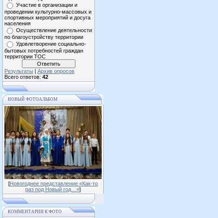
Участие в организации и
проведении культурно-массовых и
спортивных мероприятий и досуга
населения
Осуществление деятельности
по благоустройству территории
Удовлетворение социально-
бытовых потребностей граждан
территории ТОС
Результаты
|
Архив опросов
Всего ответов:
42
НОВЫЙ ФОТОАЛЬБОМ
[
Новогоднее представление «Как-то
раз под Новый год…»
]
КОММЕНТАРИИ К ФОТО