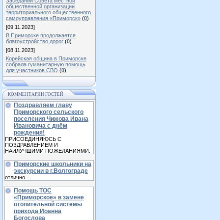
Заседании Совета местной
общественной организации
территориального общественного
самоуправления «Приморск»
(
0
)
[09.11.2023]
В Приморске продолжается
благоустройство дорог
(
0
)
[08.11.2023]
Корейская община в Приморске
собрала гуманитарную помощь
для участников СВО
(
0
)
КОММЕНТАРИИ ГОСТЕЙ
Поздравляем главу
Приморского сельского
поселения Чижова Ивана
Ивановича с днём
рождения!
ПРИСОЕДИНЯЮСЬ С
ПОЗДРАВЛЕНИЕМ И
НАИЛУЧШИМИ ПОЖЕЛАНИЯМИ.
Приморские школьники на
экскурсии в г.Волгограде
отлично...
Помощь ТОС
«Приморское» в замене
отопительной системы
прихода Иоанна
Богослова