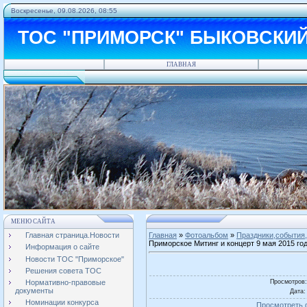
Воскресенье, 09.08.2026, 08:55
ТОС "ПРИМОРСК" БЫКОВСКИ
ГЛАВНАЯ
МЕНЮ САЙТА
Главная страница.Новости
Главная
»
Фотоальбом
»
Праздники,события,
Приморское Митинг и концерт 9 мая 2015 го
Информация о сайте
Новости ТОС "Приморское"
Решения совета ТОС
Просмотров
Нормативно-правовые
документы
Дата
:
Номинации конкурса
Просмотреть 