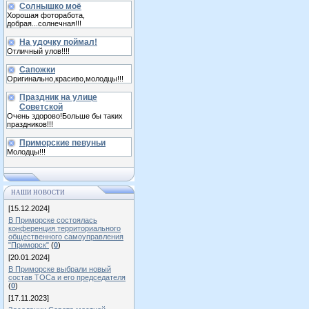
Солнышко моё
Хорошая фоторабота,
добрая...солнечная!!!
На удочку поймал!
Отличный улов!!!!
Сапожки
Оригинально,красиво,молодцы!!!
Праздник на улице
Советской
Очень здорово!Больше бы таких
праздников!!!
Приморские певуньи
Молодцы!!!
НАШИ НОВОСТИ
[15.12.2024]
В Приморске состоялась
конференция территориального
общественного самоуправления
"Приморск"
(
0
)
[20.01.2024]
В Приморске выбрали новый
состав ТОСа и его председателя
(
0
)
[17.11.2023]