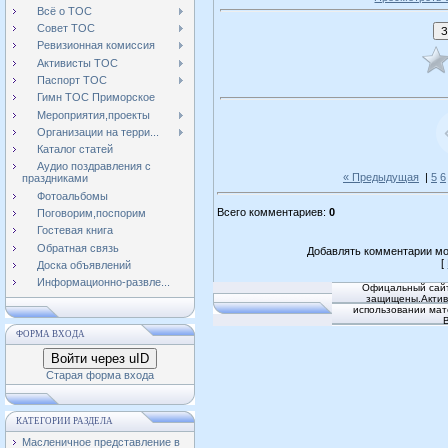
Всё о ТОС
Совет ТОС
Ревизионная комиссия
Активисты ТОС
Паспорт ТОС
Гимн ТОС Приморское
Мероприятия,проекты
Организации на терри...
Каталог статей
Аудио поздравления с
« Предыдущая
|
5
6
праздниками
Фотоальбомы
Всего комментариев
:
0
Поговорим,поспорим
Гостевая книга
Обратная связь
Добавлять комментарии мо
[
Доска объявлений
Информационно-развле...
Офицальный сайт
защищены.Активн
использовании мат
ФОРМА ВХОДА
Войти через uID
Старая форма входа
КАТЕГОРИИ РАЗДЕЛА
Масленичное представление в