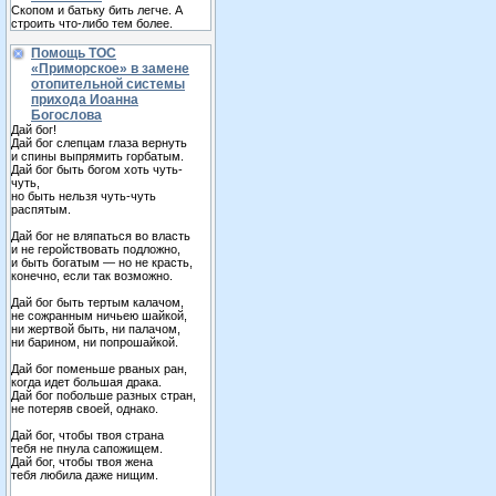
Скопом и батьку бить легче. А
строить что-либо тем более.
Помощь ТОС
«Приморское» в замене
отопительной системы
прихода Иоанна
Богослова
Дай бог!
Дай бог слепцам глаза вернуть
и спины выпрямить горбатым.
Дай бог быть богом хоть чуть-
чуть,
но быть нельзя чуть-чуть
распятым.
Дай бог не вляпаться во власть
и не геройствовать подложно,
и быть богатым — но не красть,
конечно, если так возможно.
Дай бог быть тертым калачом,
не сожранным ничьею шайкой,
ни жертвой быть, ни палачом,
ни барином, ни попрошайкой.
Дай бог поменьше рваных ран,
когда идет большая драка.
Дай бог побольше разных стран,
не потеряв своей, однако.
Дай бог, чтобы твоя страна
тебя не пнула сапожищем.
Дай бог, чтобы твоя жена
тебя любила даже нищим.