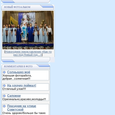
НОВЫЙ ФОТОАЛЬБОМ
[
Новогоднее представление «Как-то
раз под Новый год…»
]
КОММЕНТАРИИ К ФОТО
Солнышко моё
Хорошая фоторабота,
добрая...солнечная!!!
На удочку поймал!
Отличный улов!!!!
Сапожки
Оригинально,красиво,молодцы!!!
Праздник на улице
Советской
Очень здорово!Больше бы таких