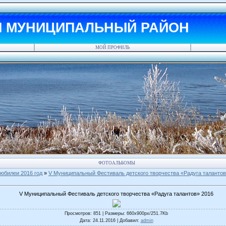
Й МУНИЦИПАЛЬНЫЙ РАЙОН
МОЙ ПРОФИЛЬ
ФОТОАЛЬБОМЫ
юбилеи 2016 год
»
V Муниципальный Фестиваль детского творчества «Радуга таланто
V Муниципальный Фестиваль детского творчества «Радуга талантов» 2016
Просмотров
: 851 |
Размеры
: 660x900px/251.7Kb
Дата
: 24.11.2016 |
Добавил
:
admin