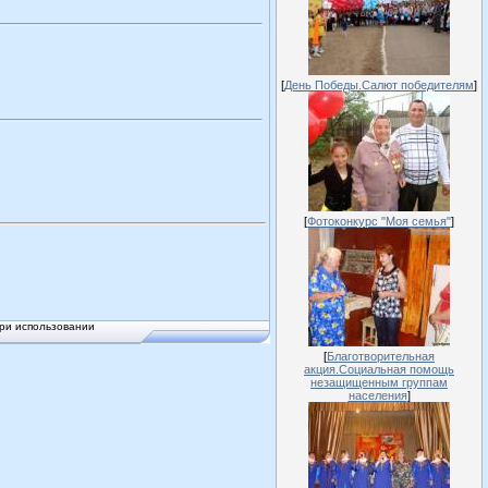
[
День Победы.Салют победителям
]
[
Фотоконкурс "Моя семья"
]
ри использовании
[
Благотворительная
акция.Социальная помощь
незащищенным группам
населения
]