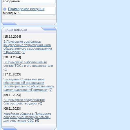
праздников!!!
Приморские певуньи
Молодцы!!!
НАШИ НОВОСТИ
[15.12.2024]
В Приморске состоялась
конференция территориального
общественного самоуправления
"Приморск"
(
0
)
[20.01.2024]
В Приморске выбрали новый
состав ТОСа и его председателя
(
0
)
[17.11.2023]
Заседании Совета местной
общественной организации
территориального общественного
самоуправления «Приморск»
(
0
)
[09.11.2023]
В Приморске продолжается
благоустройство дорог
(
0
)
[08.11.2023]
Корейская община в Приморске
собрала гуманитарную помощь
для участников СВО
(
0
)