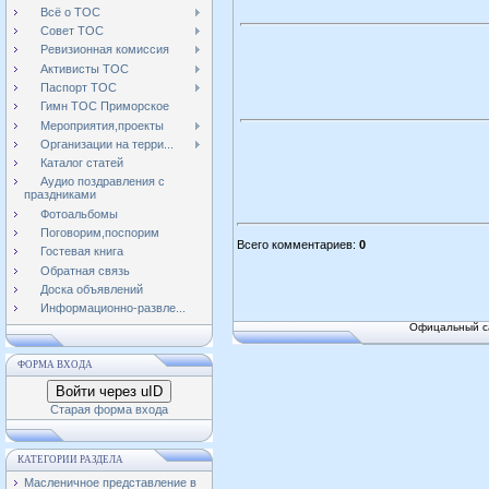
Всё о ТОС
Совет ТОС
Ревизионная комиссия
Активисты ТОС
Паспорт ТОС
Гимн ТОС Приморское
Мероприятия,проекты
Организации на терри...
Каталог статей
Аудио поздравления с
праздниками
Фотоальбомы
Поговорим,поспорим
Всего комментариев
:
0
Гостевая книга
Обратная связь
Доска объявлений
Информационно-развле...
Офицальный са
ФОРМА ВХОДА
Войти через uID
Старая форма входа
КАТЕГОРИИ РАЗДЕЛА
Масленичное представление в