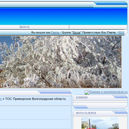
ВЫХОД
Вы вошли как
Гость
·
Группа
"
Гости
"
Приветствую Вас
Гость
·
RSS
КЛИКНИ!
в»
» ТОС Приморское Волгоградская область
ФОТО ГАЛЕРЕЯ