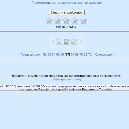
Просмотреть фотографию в реальном размере
Рейтинг
:
0.0
/
0
« Предыдущая
|
62
63
64
65
66
[
67
]
68
69
70
71
72
|
Следующая »
Добавлять комментарии могут только зарегистрированные пользователи.
[
Регистрация
|
Вход
]
йт ТОС "Приморское" © 2026Все права защищены.Активная ссылка на сайт обязательна п
материалов.Разработка и дизайн сайта от Владимира Тимачёва