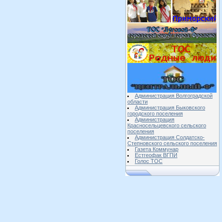
Администрация Волгоградской
области
Администрация Быковского
городского поселения
Администрация
Красносельцевского сельского
поселения
Администрация Солдатско-
Степновского сельского поселения
Газета Коммунар
Естгеофак ВГПИ
Голос ТОС