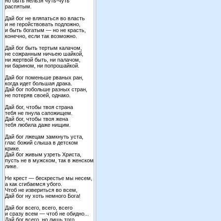
но быть нельзя чуть-чуть
распятым.
Дай бог не вляпаться во власть
и не геройствовать подложно,
и быть богатым — но не красть,
конечно, если так возможно.
Дай бог быть тертым калачом,
не сожранным ничьею шайкой,
ни жертвой быть, ни палачом,
ни барином, ни попрошайкой.
Дай бог поменьше рваных ран,
когда идет большая драка.
Дай бог побольше разных стран,
не потеряв своей, однако.
Дай бог, чтобы твоя страна
тебя не пнула сапожищем.
Дай бог, чтобы твоя жена
тебя любила даже нищим.
Дай бог лжецам замкнуть уста,
глас божий слыша в детском
крике.
Дай бог живым узреть Христа,
пусть не в мужском, так в женском
лике.
Не крест — бескрестье мы несем,
а как сгибаемся убого.
Чтоб не извериться во всем,
Дай бог ну хоть немного Бога!
Дай бог всего, всего, всего
и сразу всем — чтоб не обидно...
Дай бог всего, но лишь того,