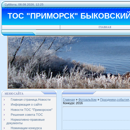
Суббота, 08.08.2026, 12:25
ТОС "ПРИМОРСК" БЫКОВСКИ
ГЛАВНАЯ
МЕНЮ САЙТА
Главная страница.Новости
Главная
»
Фотоальбом
»
Праздники,события,
Конкурс 2016
Информация о сайте
Новости ТОС "Приморское"
Решения совета ТОС
Нормативно-правовые
документы
Номинации конкурса