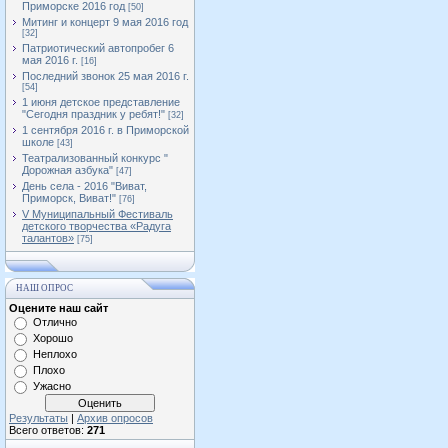
Приморске 2016 год
[50]
Митинг и концерт 9 мая 2016 год
[32]
Патриотический автопробег 6
мая 2016 г.
[16]
Последний звонок 25 мая 2016 г.
[54]
1 июня детское представление
"Сегодня праздник у ребят!"
[32]
1 сентября 2016 г. в Приморской
школе
[43]
Театрализованный конкурс "
Дорожная азбука"
[47]
День села - 2016 "Виват,
Приморск, Виват!"
[76]
V Муниципальный Фестиваль
детского творчества «Радуга
талантов»
[75]
НАШ ОПРОС
Оцените наш сайт
Отлично
Хорошо
Неплохо
Плохо
Ужасно
Результаты
|
Архив опросов
Всего ответов:
271