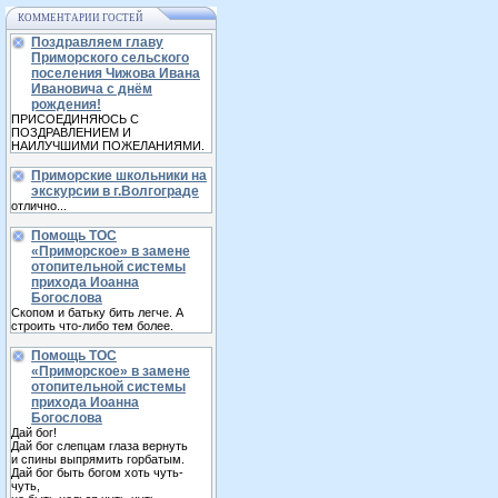
КОММЕНТАРИИ ГОСТЕЙ
Поздравляем главу
Приморского сельского
поселения Чижова Ивана
Ивановича с днём
рождения!
ПРИСОЕДИНЯЮСЬ С
ПОЗДРАВЛЕНИЕМ И
НАИЛУЧШИМИ ПОЖЕЛАНИЯМИ.
Приморские школьники на
экскурсии в г.Волгограде
отлично...
Помощь ТОС
«Приморское» в замене
отопительной системы
прихода Иоанна
Богослова
Скопом и батьку бить легче. А
строить что-либо тем более.
Помощь ТОС
«Приморское» в замене
отопительной системы
прихода Иоанна
Богослова
Дай бог!
Дай бог слепцам глаза вернуть
и спины выпрямить горбатым.
Дай бог быть богом хоть чуть-
чуть,