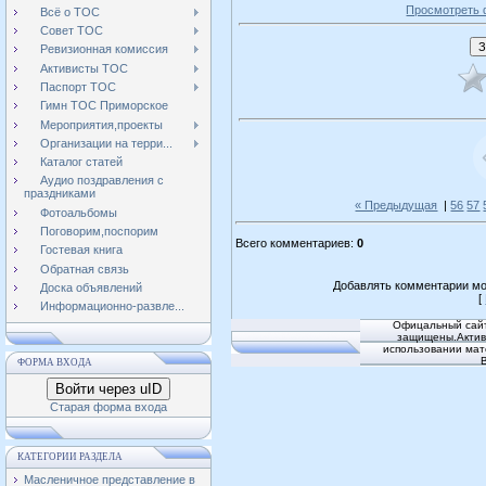
Просмотреть 
Всё о ТОС
Совет ТОС
Ревизионная комиссия
Активисты ТОС
Паспорт ТОС
Гимн ТОС Приморское
Мероприятия,проекты
Организации на терри...
Каталог статей
Аудио поздравления с
праздниками
« Предыдущая
|
56
57
Фотоальбомы
Поговорим,поспорим
Всего комментариев
:
0
Гостевая книга
Обратная связь
Добавлять комментарии мо
Доска объявлений
[
Информационно-развле...
Офицальный сайт
защищены.Активн
использовании мат
ФОРМА ВХОДА
Войти через uID
Старая форма входа
КАТЕГОРИИ РАЗДЕЛА
Масленичное представление в