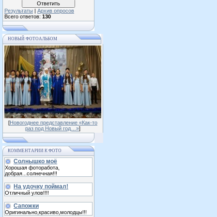
Результаты
|
Архив опросов
Всего ответов:
130
НОВЫЙ ФОТОАЛЬБОМ
[
Новогоднее представление «Как-то
раз под Новый год…»
]
КОММЕНТАРИИ К ФОТО
Солнышко моё
Хорошая фоторабота,
добрая...солнечная!!!
На удочку поймал!
Отличный улов!!!!
Сапожки
Оригинально,красиво,молодцы!!!