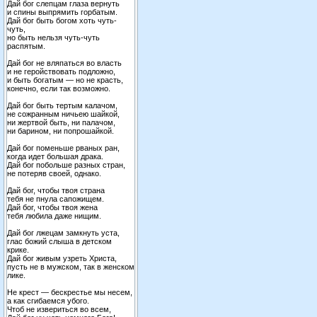
Дай бог слепцам глаза вернуть
и спины выпрямить горбатым.
Дай бог быть богом хоть чуть-
чуть,
но быть нельзя чуть-чуть
распятым.
Дай бог не вляпаться во власть
и не геройствовать подложно,
и быть богатым — но не красть,
конечно, если так возможно.
Дай бог быть тертым калачом,
не сожранным ничьею шайкой,
ни жертвой быть, ни палачом,
ни барином, ни попрошайкой.
Дай бог поменьше рваных ран,
когда идет большая драка.
Дай бог побольше разных стран,
не потеряв своей, однако.
Дай бог, чтобы твоя страна
тебя не пнула сапожищем.
Дай бог, чтобы твоя жена
тебя любила даже нищим.
Дай бог лжецам замкнуть уста,
глас божий слыша в детском
крике.
Дай бог живым узреть Христа,
пусть не в мужском, так в женском
лике.
Не крест — бескрестье мы несем,
а как сгибаемся убого.
Чтоб не извериться во всем,