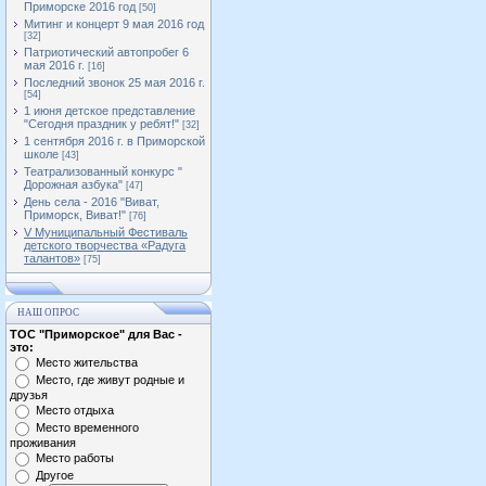
Приморске 2016 год
[50]
Митинг и концерт 9 мая 2016 год
[32]
Патриотический автопробег 6
мая 2016 г.
[16]
Последний звонок 25 мая 2016 г.
[54]
1 июня детское представление
"Сегодня праздник у ребят!"
[32]
1 сентября 2016 г. в Приморской
школе
[43]
Театрализованный конкурс "
Дорожная азбука"
[47]
День села - 2016 "Виват,
Приморск, Виват!"
[76]
V Муниципальный Фестиваль
детского творчества «Радуга
талантов»
[75]
НАШ ОПРОС
ТОС "Приморское" для Вас -
это:
Место жительства
Место, где живут родные и
друзья
Место отдыха
Место временного
проживания
Место работы
Другое