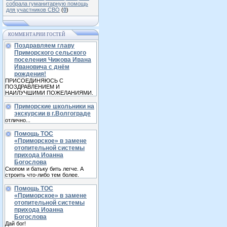
собрала гуманитарную помощь
для участников СВО
(
0
)
КОММЕНТАРИИ ГОСТЕЙ
Поздравляем главу
Приморского сельского
поселения Чижова Ивана
Ивановича с днём
рождения!
ПРИСОЕДИНЯЮСЬ С
ПОЗДРАВЛЕНИЕМ И
НАИЛУЧШИМИ ПОЖЕЛАНИЯМИ.
Приморские школьники на
экскурсии в г.Волгограде
отлично...
Помощь ТОС
«Приморское» в замене
отопительной системы
прихода Иоанна
Богослова
Скопом и батьку бить легче. А
строить что-либо тем более.
Помощь ТОС
«Приморское» в замене
отопительной системы
прихода Иоанна
Богослова
Дай бог!