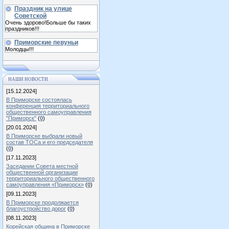
Праздник на улице
Советской
Очень здорово!Больше бы таких
праздников!!!
Приморские певуньи
Молодцы!!!
НАШИ НОВОСТИ
[15.12.2024]
В Приморске состоялась
конференция территориального
общественного самоуправления
"Приморск"
(
0
)
[20.01.2024]
В Приморске выбрали новый
состав ТОСа и его председателя
(
0
)
[17.11.2023]
Заседании Совета местной
общественной организации
территориального общественного
самоуправления «Приморск»
(
0
)
[09.11.2023]
В Приморске продолжается
благоустройство дорог
(
0
)
[08.11.2023]
Корейская община в Приморске