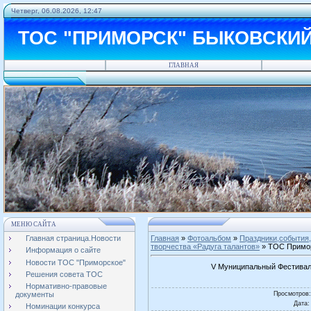
Четверг, 06.08.2026, 12:47
ТОС "ПРИМОРСК" БЫКОВСКИ
ГЛАВНАЯ
МЕНЮ САЙТА
Главная страница.Новости
Главная
»
Фотоальбом
»
Праздники,события,
творчества «Радуга талантов»
» ТОС Примор
Информация о сайте
Новости ТОС "Приморское"
V Муниципальный Фестиваль
Решения совета ТОС
Нормативно-правовые
Просмотров
документы
Дата
:
Номинации конкурса