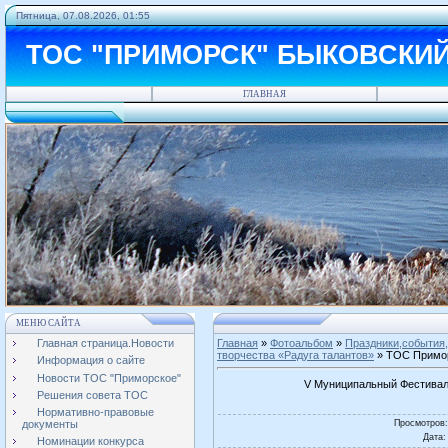
Пятница, 07.08.2026, 01:55
ТОС "ПРИМОРСК" БЫКОВСКИ
ГЛАВНАЯ
МЕНЮ САЙТА
Главная страница.Новости
Главная
»
Фотоальбом
»
Праздники,события,
творчества «Радуга талантов»
» ТОС Примор
Информация о сайте
Новости ТОС "Приморское"
V Муниципальный Фестиваль
Решения совета ТОС
Нормативно-правовые
Просмотров
документы
Дата
:
Номинации конкурса