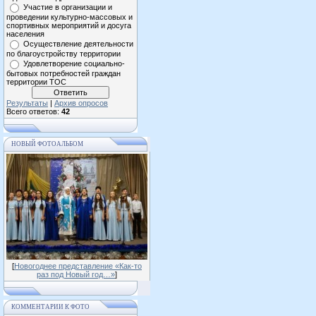
Участие в организации и
проведении культурно-массовых и
спортивных мероприятий и досуга
населения
Осуществление деятельности
по благоустройству территории
Удовлетворение социально-
бытовых потребностей граждан
территории ТОС
Результаты
|
Архив опросов
Всего ответов:
42
НОВЫЙ ФОТОАЛЬБОМ
[
Новогоднее представление «Как-то
раз под Новый год…»
]
КОММЕНТАРИИ К ФОТО