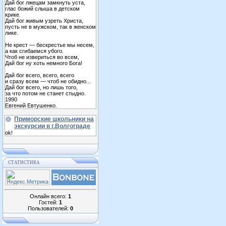
Дай бог лжецам замкнуть уста,
глас божий слыша в детском
крике.
Дай бог живым узреть Христа,
пусть не в мужском, так в женском
лике.
Не крест — бескрестье мы несем,
а как сгибаемся убого.
Чтоб не извериться во всем,
Дай бог ну хоть немного Бога!
Дай бог всего, всего, всего
и сразу всем — чтоб не обидно...
Дай бог всего, но лишь того,
за что потом не станет стыдно.
1990
Евгений Евтушенко.
Приморские школьники на
экскурсии в г.Волгограде
ok!
СТАТИСТИКА
Онлайн всего:
1
Гостей:
1
Пользователей:
0