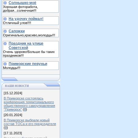
Солнышко моё
Хорошая фоторабота,
добрая...солнечная!!!
На удочку поймал!
Отличный улов!!!!
Сапожки
Оригинально,красиво,молодцы!!!
Праздник на улице
Советской
Очень здорово!Больше бы таких
праздников!!!
Приморские певуньи
Молодцы!!!
НАШИ НОВОСТИ
[15.12.2024]
В Приморске состоялась
конференция территориального
общественного самоуправления
"Приморск"
(
0
)
[20.01.2024]
В Приморске выбрали новый
состав ТОСа и его председателя
(
0
)
[17.11.2023]