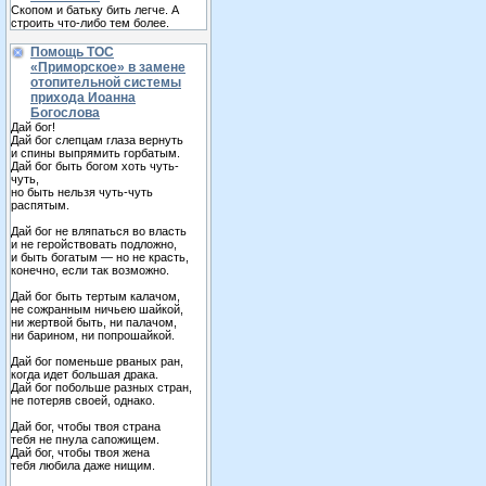
Скопом и батьку бить легче. А
строить что-либо тем более.
Помощь ТОС
«Приморское» в замене
отопительной системы
прихода Иоанна
Богослова
Дай бог!
Дай бог слепцам глаза вернуть
и спины выпрямить горбатым.
Дай бог быть богом хоть чуть-
чуть,
но быть нельзя чуть-чуть
распятым.
Дай бог не вляпаться во власть
и не геройствовать подложно,
и быть богатым — но не красть,
конечно, если так возможно.
Дай бог быть тертым калачом,
не сожранным ничьею шайкой,
ни жертвой быть, ни палачом,
ни барином, ни попрошайкой.
Дай бог поменьше рваных ран,
когда идет большая драка.
Дай бог побольше разных стран,
не потеряв своей, однако.
Дай бог, чтобы твоя страна
тебя не пнула сапожищем.
Дай бог, чтобы твоя жена
тебя любила даже нищим.