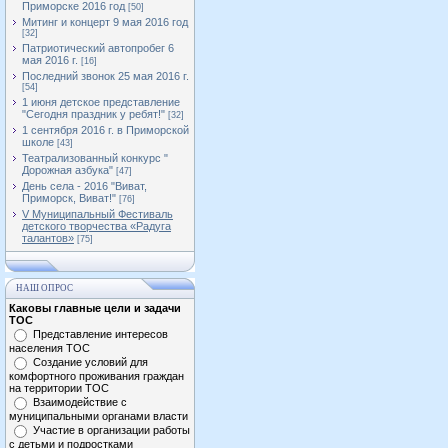
Приморске 2016 год
[50]
Митинг и концерт 9 мая 2016 год
[32]
Патриотический автопробег 6
мая 2016 г.
[16]
Последний звонок 25 мая 2016 г.
[54]
1 июня детское представление
"Сегодня праздник у ребят!"
[32]
1 сентября 2016 г. в Приморской
школе
[43]
Театрализованный конкурс "
Дорожная азбука"
[47]
День села - 2016 "Виват,
Приморск, Виват!"
[76]
V Муниципальный Фестиваль
детского творчества «Радуга
талантов»
[75]
НАШ ОПРОС
Каковы главные цели и задачи
ТОС
Представление интересов
населения ТОС
Создание условий для
комфортного проживания граждан
на территории ТОС
Взаимодействие с
муниципальными органами власти
Участие в организации работы
с детьми и подростками