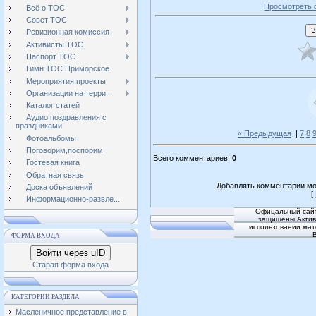
Просмотреть 
Всё о ТОС
Совет ТОС
Ревизионная комиссия
Активисты ТОС
Паспорт ТОС
Гимн ТОС Приморское
Мероприятия,проекты
Организации на терри...
Каталог статей
Аудио поздравления с
праздниками
« Предыдущая
|
7
8
Фотоальбомы
Поговорим,поспорим
Всего комментариев
:
0
Гостевая книга
Обратная связь
Добавлять комментарии мо
Доска объявлений
[
Информационно-развле...
Офицальный сайт
защищены.Активн
использовании мат
ФОРМА ВХОДА
Войти через uID
Старая форма входа
КАТЕГОРИИ РАЗДЕЛА
Масленичное представление в