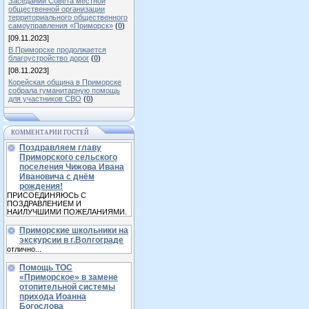
Заседании Совета местной
общественной организации
территориального общественного
самоуправления «Приморск»
(
0
)
[09.11.2023]
В Приморске продолжается
благоустройство дорог
(
0
)
[08.11.2023]
Корейская община в Приморске
собрала гуманитарную помощь
для участников СВО
(
0
)
КОММЕНТАРИИ ГОСТЕЙ
Поздравляем главу
Приморского сельского
поселения Чижова Ивана
Ивановича с днём
рождения!
ПРИСОЕДИНЯЮСЬ С
ПОЗДРАВЛЕНИЕМ И
НАИЛУЧШИМИ ПОЖЕЛАНИЯМИ.
Приморские школьники на
экскурсии в г.Волгограде
отлично...
Помощь ТОС
«Приморское» в замене
отопительной системы
прихода Иоанна
Богослова