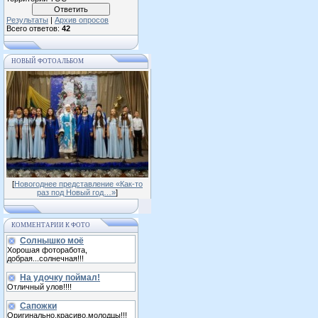
Результаты
|
Архив опросов
Всего ответов:
42
НОВЫЙ ФОТОАЛЬБОМ
[
Новогоднее представление «Как-то
раз под Новый год…»
]
КОММЕНТАРИИ К ФОТО
Солнышко моё
Хорошая фоторабота,
добрая...солнечная!!!
На удочку поймал!
Отличный улов!!!!
Сапожки
Оригинально,красиво,молодцы!!!