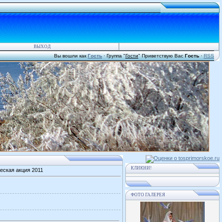
ВЫХОД
Вы вошли как
Гость
·
Группа
"
Гости
"
Приветствую Вас
Гость
·
RSS
КЛИКНИ!
ская акция 2011
ФОТО ГАЛЕРЕЯ