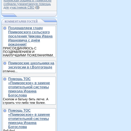
Корейская община в Приморске
собрала гуманитарную помощь
для участников СВО
(
0
)
КОММЕНТАРИИ ГОСТЕЙ
Поздравляем главу
Приморского сельского
поселения Чижова Ивана
Ивановича с днём
рождения!
ПРИСОЕДИНЯЮСЬ С
ПОЗДРАВЛЕНИЕМ И
НАИЛУЧШИМИ ПОЖЕЛАНИЯМИ.
Приморские школьники на
экскурсии в г.Волгограде
отлично...
Помощь ТОС
«Приморское» в замене
отопительной системы
прихода Иоанна
Богослова
Скопом и батьку бить легче. А
строить что-либо тем более.
Помощь ТОС
«Приморское» в замене
отопительной системы
прихода Иоанна
Богослова
Дай бог!