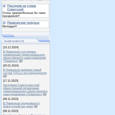
Праздник на улице
Советской
Очень здорово!Больше бы таких
праздников!!!
Приморские певуньи
Молодцы!!!
НАШИ НОВОСТИ
[15.12.2024]
В Приморске состоялась
конференция территориального
общественного самоуправления
"Приморск"
(
0
)
[20.01.2024]
В Приморске выбрали новый
состав ТОСа и его председателя
(
0
)
[17.11.2023]
Заседании Совета местной
общественной организации
территориального общественного
самоуправления «Приморск»
(
0
)
[09.11.2023]
В Приморске продолжается
благоустройство дорог
(
0
)
[08.11.2023]