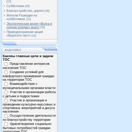
[13]
Субботники
[45]
Благоустройство, дороги
[36]
Жители Разведки на
субботниках
[15]
Экологическая акция «Волга в
сердце впадает мое!»
[50]
Природоохранная акция
«Берегите лес!»
[12]
НАШ ОПРОС
Каковы главные цели и задачи
ТОС
Представление интересов
населения ТОС
Создание условий для
комфортного проживания граждан
на территории ТОС
Взаимодействие с
муниципальными органами власти
Участие в организации работы
с детьми и подростками
Участие в организации и
проведении культурно-массовых и
спортивных мероприятий и досуга
населения
Осуществление деятельности
по благоустройству территории
Удовлетворение социально-
бытовых потребностей граждан
территории ТОС