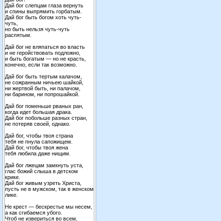
Дай бог слепцам глаза вернуть
и спины выпрямить горбатым.
Дай бог быть богом хоть чуть-
чуть,
но быть нельзя чуть-чуть
распятым.
Дай бог не вляпаться во власть
и не геройствовать подложно,
и быть богатым — но не красть,
конечно, если так возможно.
Дай бог быть тертым калачом,
не сожранным ничьею шайкой,
ни жертвой быть, ни палачом,
ни барином, ни попрошайкой.
Дай бог поменьше рваных ран,
когда идет большая драка.
Дай бог побольше разных стран,
не потеряв своей, однако.
Дай бог, чтобы твоя страна
тебя не пнула сапожищем.
Дай бог, чтобы твоя жена
тебя любила даже нищим.
Дай бог лжецам замкнуть уста,
глас божий слыша в детском
крике.
Дай бог живым узреть Христа,
пусть не в мужском, так в женском
лике.
Не крест — бескрестье мы несем,
а как сгибаемся убого.
Чтоб не извериться во всем,