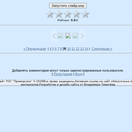
Рейтинг
:
0.0
/
0
« Предыдущая
|
4
5
6
7
8
[
9
]
10
11
12
13
14
|
Следующая »
Добавлять комментарии могут только зарегистрированные пользователи.
[
Регистрация
|
Вход
]
йт ТОС "Приморское" © 2026Все права защищены.Активная ссылка на сайт обязательна п
материалов.Разработка и дизайн сайта от Владимира Тимачёва