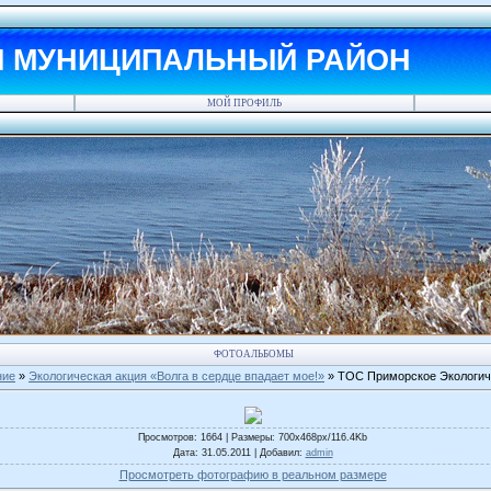
Й МУНИЦИПАЛЬНЫЙ РАЙОН
МОЙ ПРОФИЛЬ
ФОТОАЛЬБОМЫ
ние
»
Экологическая акция «Волга в сердце впадает мое!»
» ТОС Приморское Экологиче
Просмотров
: 1664 |
Размеры
: 700x468px/116.4Kb
Дата
: 31.05.2011 |
Добавил
:
admin
Просмотреть фотографию в реальном размере