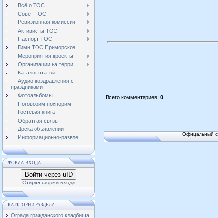
Всё о ТОС
Совет ТОС
Ревизионная комиссия
Активисты ТОС
Паспорт ТОС
Гимн ТОС Приморское
Мероприятия,проекты
Организации на терри...
Каталог статей
Аудио поздравления с
праздниками
Фотоальбомы
Всего комментариев
:
0
Поговорим,поспорим
Гостевая книга
Обратная связь
Доска объявлений
Офицальный са
Информационно-развле...
ФОРМА ВХОДА
Войти через uID
Старая форма входа
КАТЕГОРИИ РАЗДЕЛА
Ограда гражданского кладбища