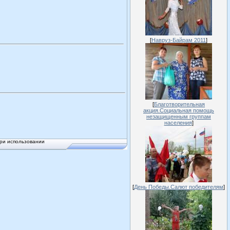
[
Навруз-Байрам 2011
]
[
Благотворительная
акция.Социальная помощь
незащищенным группам
населения
]
ри использовании
[
День Победы.Салют победителям
]