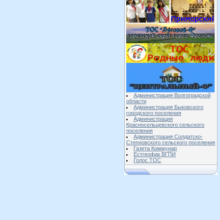
Администрация Волгоградской
области
Администрация Быковского
городского поселения
Администрация
Красносельцевского сельского
поселения
Администрация Солдатско-
Степновского сельского поселения
Газета Коммунар
Естгеофак ВГПИ
Голос ТОС