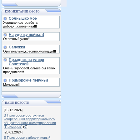
КОММЕНТАРИИ К ФОТО
Солнышко моё
Хорошая фоторабота,
добрая...солнечная!!!
На удочку поймал!
Отличный улов!!!!
Сапожки
Оригинально,красиво,молодцы!!!
Праздник на улице
Советской
Очень здорово!Больше бы таких
праздников!!!
Приморские певуньи
Молодцы!!!
НАШИ НОВОСТИ
[15.12.2024]
В Приморске состоялась
конференция территориального
общественного самоуправления
"Приморск"
(
0
)
[20.01.2024]
В Приморске выбрали новый