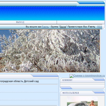
ВЫХОД
Вы вошли как
Гость
·
Группа
"
Гости
"
Приветствую Вас
Гость
·
RSS
КЛИКНИ!
оградская область Детский сад
ФОТО ГАЛЕРЕЯ