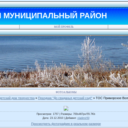
Й МУНИЦИПАЛЬНЫЙ РАЙОН
МОЙ ПРОФИЛЬ
ФОТОАЛЬБОМЫ
детский дом творчества
»
Праздник "До свиданья детский сад!"
» ТОС Приморское Волг
Просмотров
: 1757 |
Размеры
: 700x467px/55.7Kb
Дата
: 23.12.2010 |
Добавил
:
vladimir50
Просмотреть фотографию в реальном размере