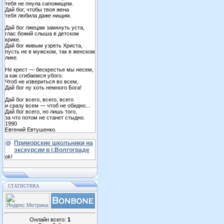
тебя не пнула сапожищем.
Дай бог, чтобы твоя жена
тебя любила даже нищим.
Дай бог лжецам замкнуть уста,
глас божий слыша в детском
крике.
Дай бог живым узреть Христа,
пусть не в мужском, так в женском
лике.
Не крест — бескрестье мы несем,
а как сгибаемся убого.
Чтоб не извериться во всем,
Дай бог ну хоть немного Бога!
Дай бог всего, всего, всего
и сразу всем — чтоб не обидно...
Дай бог всего, но лишь того,
за что потом не станет стыдно.
1990
Евгений Евтушенко.
Приморские школьники на
экскурсии в г.Волгограде
ok!
СТАТИСТИКА
Онлайн всего:
1