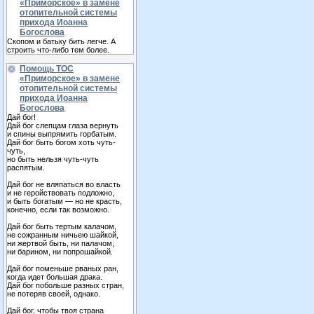
«Приморское» в замене
отопительной системы
прихода Иоанна
Богослова
Скопом и батьку бить легче. А
строить что-либо тем более.
Помощь ТОС
«Приморское» в замене
отопительной системы
прихода Иоанна
Богослова
Дай бог!
Дай бог слепцам глаза вернуть
и спины выпрямить горбатым.
Дай бог быть богом хоть чуть-
чуть,
но быть нельзя чуть-чуть
распятым.
Дай бог не вляпаться во власть
и не геройствовать подложно,
и быть богатым — но не красть,
конечно, если так возможно.
Дай бог быть тертым калачом,
не сожранным ничьею шайкой,
ни жертвой быть, ни палачом,
ни барином, ни попрошайкой.
Дай бог поменьше рваных ран,
когда идет большая драка.
Дай бог побольше разных стран,
не потеряв своей, однако.
Дай бог, чтобы твоя страна