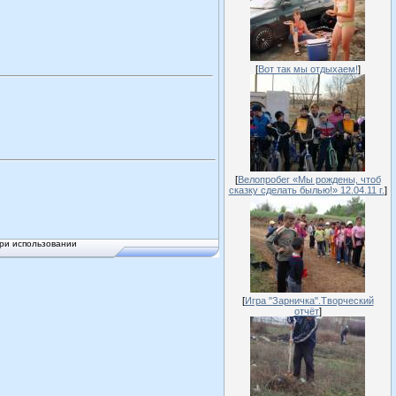
[
Вот так мы отдыхаем!
]
[
Велопробег «Мы рождены, чтоб
сказку сделать былью!» 12.04.11 г.
]
ри использовании
[
Игра "Зарничка".Творческий
отчёт
]