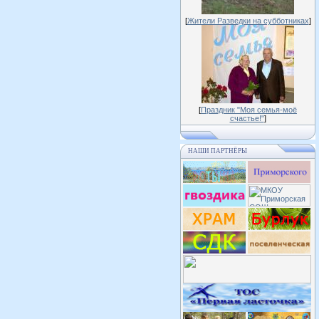
[
Жители Разведки на субботниках
]
[
Праздник "Моя семья-моё
счастье!"
]
НАШИ ПАРТНЁРЫ