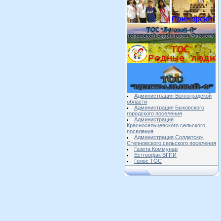
Администрация Волгоградской
области
Администрация Быковского
городского поселения
Администрация
Красносельцевского сельского
поселения
Администрация Солдатско-
Степновского сельского поселения
Газета Коммунар
Естгеофак ВГПИ
Голос ТОС