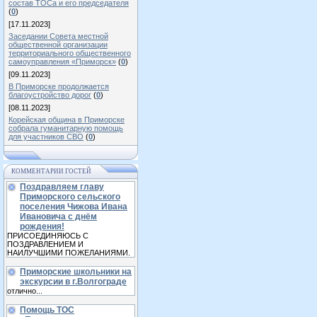
состав ТОСа и его председателя
(
0
)
[17.11.2023]
Заседании Совета местной
общественной организации
территориального общественного
самоуправления «Приморск»
(
0
)
[09.11.2023]
В Приморске продолжается
благоустройство дорог
(
0
)
[08.11.2023]
Корейская община в Приморске
собрала гуманитарную помощь
для участников СВО
(
0
)
КОММЕНТАРИИ ГОСТЕЙ
Поздравляем главу
Приморского сельского
поселения Чижова Ивана
Ивановича с днём
рождения!
ПРИСОЕДИНЯЮСЬ С
ПОЗДРАВЛЕНИЕМ И
НАИЛУЧШИМИ ПОЖЕЛАНИЯМИ.
Приморские школьники на
экскурсии в г.Волгограде
отлично...
Помощь ТОС