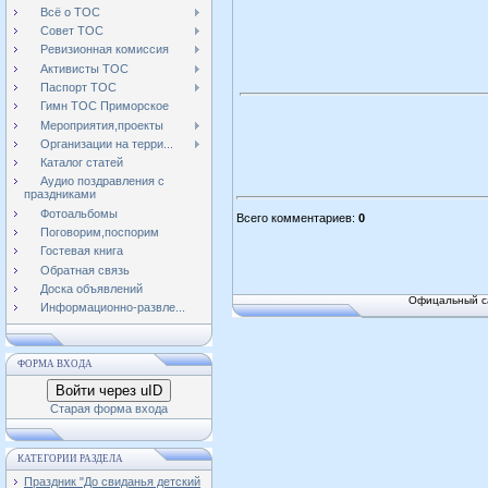
Всё о ТОС
Совет ТОС
Ревизионная комиссия
Активисты ТОС
Паспорт ТОС
Гимн ТОС Приморское
Мероприятия,проекты
Организации на терри...
Каталог статей
Аудио поздравления с
праздниками
Фотоальбомы
Всего комментариев
:
0
Поговорим,поспорим
Гостевая книга
Обратная связь
Доска объявлений
Офицальный са
Информационно-развле...
ФОРМА ВХОДА
Войти через uID
Старая форма входа
КАТЕГОРИИ РАЗДЕЛА
Праздник "До свиданья детский