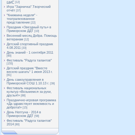
сад!"
[12]
Игра "Зарничка".Творческий
отчёт
[37]
"Книжкина неделя" -
театрализованное
представление
[22]
Праздник «Звездный путь» в
Приморском ДДТ
[10]
Весенний месяц Добра. Помощь
ветеранам
[12]
Детский спортивный праздник
4.08.2011
[33]
День знаний - 1 сентября 2011
[90]
Фестиваль "Радуга талантов"
[155]
Детский праздник "Вместе
весело шагать" 1 июня 2013 г.
[81]
День самоуправления в
Приморской СОШ 1.10.13 г.
[39]
Фестиваль национальных
культур «Возьмемся за руки,
друзья!»
[88]
Празднично-игровая программа
«Да здравствует вежливость и
доброта!»
[15]
День Нептуна - 2014 в
Приморском ДДТ
[58]
Фестиваль "Радуга талантов"
2014
[80]