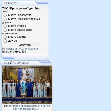
НАШ ОПРОС
ТОС "Приморское" для Вас -
это:
Место жительства
Место, где живут родные и
друзья
Место отдыха
Место временного
проживания
Место работы
Другое
Результаты
|
Архив опросов
Всего ответов:
130
НОВЫЙ ФОТОАЛЬБОМ
[
Новогоднее представление «Как-то
раз под Новый год…»
]