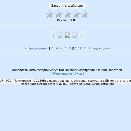
Рейтинг
:
0.0
/
0
« Предыдущая
|
2
3
4
5
6
7
8
9
[
10
]
11
12
|
Следующая »
Добавлять комментарии могут только зарегистрированные пользователи.
[
Регистрация
|
Вход
]
йт ТОС "Приморское" © 2026Все права защищены.Активная ссылка на сайт обязательна п
материалов.Разработка и дизайн сайта от Владимира Тимачёва