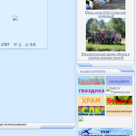
[
День села 2010.Сельские
16.04.2011
подворья
]
admin
1707
0
0.0
[
Экологическая акция «Волга в
сердце впадает мое!»
]
НАШИ ПАРТНЁРЫ
ри использовании