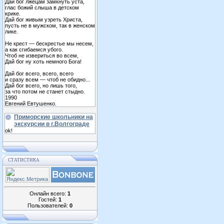
Дай бог лжецам замкнуть уста,
глас божий слыша в детском
крике.
Дай бог живым узреть Христа,
пусть не в мужском, так в женском
лике.
Не крест — бескрестье мы несем,
а как сгибаемся убого.
Чтоб не извериться во всем,
Дай бог ну хоть немного Бога!
Дай бог всего, всего, всего
и сразу всем — чтоб не обидно...
Дай бог всего, но лишь того,
за что потом не станет стыдно.
1990
Евгений Евтушенко.
Приморские школьники на
экскурсии в г.Волгограде
ok!
СТАТИСТИКА
Онлайн всего:
1
Гостей:
1
Пользователей:
0