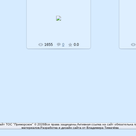
16.04.2011
admin
1655
0
0.0
йт ТОС "Приморское" © 2026Все права защищены.Активная ссылка на сайт обязательна п
материалов.Разработка и дизайн сайта от Владимира Тимачёва