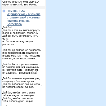
Скопом и батьку бить легче. А
строить что-либо тем более.
Помощь ТОС
«Приморское» в замене
отопительной системы
прихода Иоанна
Богослова
Дай бог!
Дай бог слепцам глаза вернуть
и спины выпрямить горбатым.
Дай бог быть богом хоть чуть-
чуть,
но быть нельзя чуть-чуть
распятым.
Дай бог не вляпаться во власть
и не геройствовать подложно,
и быть богатым — но не красть,
конечно, если так возможно.
Дай бог быть тертым калачом,
не сожранным ничьею шайкой,
ни жертвой быть, ни палачом,
ни барином, ни попрошайкой.
Дай бог поменьше рваных ран,
когда идет большая драка.
Дай бог побольше разных стран,
не потеряв своей, однако.
Дай бог, чтобы твоя страна
тебя не пнула сапожищем.
Дай бог, чтобы твоя жена
тебя любила даже нищим.