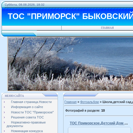
Суббота, 08.08.2026, 18:32
ТОС "ПРИМОРСК" БЫКОВСКИ
ГЛАВНАЯ
МЕНЮ САЙТА
Главная страница.Новости
Главная
»
Фотоальбом
» Школа,детский сад,
Информация о сайте
Фотографий в разделе
:
10
Новости ТОС "Приморское"
Решения совета ТОС
Нормативно-правовые
ТОС Приморское.Детский Дом Творчества
документы
Номинации конкурса