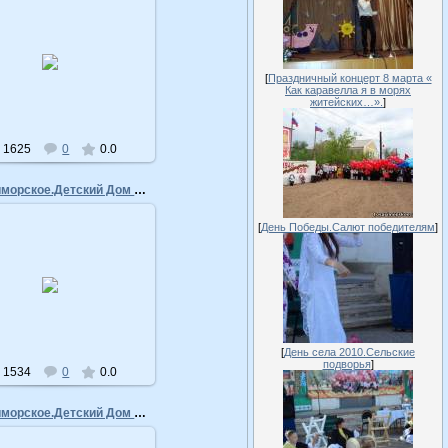
16.04.2011
admin
[
Праздничный концерт 8 марта «
Как каравелла я в морях
житейских…».
]
1625
0
0.0
ТОС Приморское.Детский Дом Творчества
[
День Победы.Салют победителям
]
16.04.2011
admin
[
День села 2010.Сельские
подворья
]
1534
0
0.0
ТОС Приморское.Детский Дом Творчества