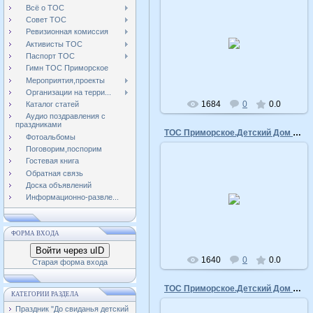
Всё о ТОС
Совет ТОС
Ревизионная комиссия
16.04.2011
Активисты ТОС
admin
Паспорт ТОС
Гимн ТОС Приморское
Мероприятия,проекты
Организации на терри...
1684
0
0.0
Каталог статей
Аудио поздравления с
праздниками
ТОС Приморское.Детский Дом Творчества
Фотоальбомы
Поговорим,поспорим
Гостевая книга
Обратная связь
Доска объявлений
16.04.2011
Информационно-развле...
admin
ФОРМА ВХОДА
Войти через uID
1640
0
0.0
Старая форма входа
ТОС Приморское.Детский Дом Творчества
КАТЕГОРИИ РАЗДЕЛА
Праздник "До свиданья детский