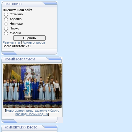
НАШ ОПРОС
Оцените наш сайт
Отлично
Хорошо
Неплохо
Плохо
Ужасно
Результаты
|
Архив опросов
Всего ответов:
271
НОВЫЙ ФОТОАЛЬБОМ
[
Новогоднее представление «Как-то
раз под Новый год…»
]
КОММЕНТАРИИ К ФОТО