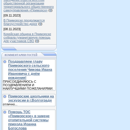
общественной организации
территориального общественного
самоуправления «Приморск»
(
0
)
[09.11.2023]
В Приморске продолжается
благоустройство дорог
(
0
)
[08.11.2023]
Корейская община в Приморске
собрала гуманитарную помощь
для участников СВО
(
0
)
КОММЕНТАРИИ ГОСТЕЙ
Поздравляем главу
Приморского сельского
поселения Чижова Ивана
Ивановича с днём
рождения!
ПРИСОЕДИНЯЮСЬ С
ПОЗДРАВЛЕНИЕМ И
НАИЛУЧШИМИ ПОЖЕЛАНИЯМИ.
Приморские школьники на
экскурсии в г.Волгограде
отлично...
Помощь ТОС
«Приморское» в замене
отопительной системы
прихода Иоанна
Богослова