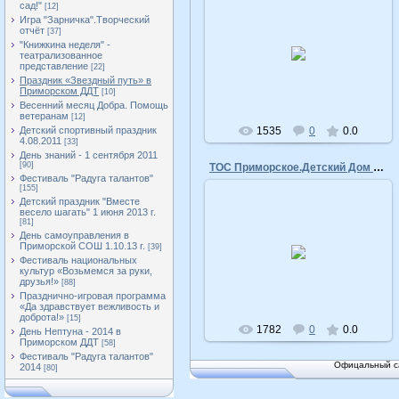
сад!"
[12]
Игра "Зарничка".Творческий
отчёт
[37]
16.04.2011
"Книжкина неделя" -
театрализованное
представление
admin
[22]
Праздник «Звездный путь» в
Приморском ДДТ
[10]
Весенний месяц Добра. Помощь
ветеранам
[12]
Детский спортивный праздник
1535
0
0.0
4.08.2011
[33]
День знаний - 1 сентября 2011
[90]
ТОС Приморское.Детский Дом Творчества
Фестиваль "Радуга талантов"
[155]
Детский праздник "Вместе
весело шагать" 1 июня 2013 г.
[81]
День самоуправления в
16.04.2011
Приморской СОШ 1.10.13 г.
[39]
Фестиваль национальных
admin
культур «Возьмемся за руки,
друзья!»
[88]
Празднично-игровая программа
«Да здравствует вежливость и
доброта!»
[15]
1782
0
0.0
День Нептуна - 2014 в
Приморском ДДТ
[58]
Фестиваль "Радуга талантов"
Офицальный са
2014
[80]