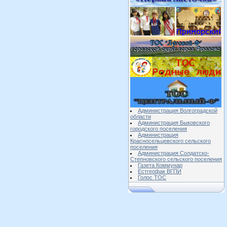
Администрация Волгоградской
области
Администрация Быковского
городского поселения
Администрация
Красносельцевского сельского
поселения
Администрация Солдатско-
Степновского сельского поселения
Газета Коммунар
Естгеофак ВГПИ
Голос ТОС