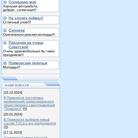
Солнышко моё
Хорошая фоторабота,
добрая...солнечная!!!
На удочку поймал!
Отличный улов!!!!
Сапожки
Оригинально,красиво,молодцы!!!
Праздник на улице
Советской
Очень здорово!Больше бы таких
праздников!!!
Приморские певуньи
Молодцы!!!
НАШИ НОВОСТИ
[15.12.2024]
В Приморске состоялась
конференция территориального
общественного самоуправления
"Приморск"
(
0
)
[20.01.2024]
В Приморске выбрали новый
состав ТОСа и его председателя
(
0
)
[17.11.2023]
Заседании Совета местной