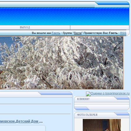
ВЫХОД
Вы вошли как
Гость
·
Группа
"
Гости
"
Приветствую Вас
Гость
·
RSS
КЛИКНИ!
ФОТО ГАЛЕРЕЯ
ТОС Приморское.Детский Дом Творчества