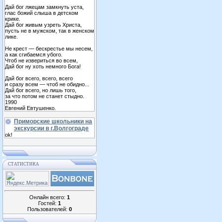
Дай бог лжецам замкнуть уста,
глас божий слыша в детском
крике.
Дай бог живым узреть Христа,
пусть не в мужском, так в женском
лике.
Не крест — бескрестье мы несем,
а как сгибаемся убого.
Чтоб не извериться во всем,
Дай бог ну хоть немного Бога!
Дай бог всего, всего, всего
и сразу всем — чтоб не обидно...
Дай бог всего, но лишь того,
за что потом не станет стыдно.
1990
Евгений Евтушенко.
Приморские школьники на
экскурсии в г.Волгограде
ok!
СТАТИСТИКА
Онлайн всего:
1
Гостей:
1
Пользователей:
0