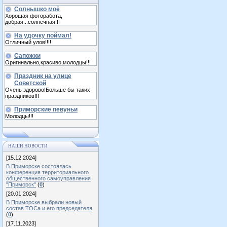
Солнышко моё
Хорошая фоторабота,
добрая...солнечная!!!
На удочку поймал!
Отличный улов!!!!
Сапожки
Оригинально,красиво,молодцы!!!
Праздник на улице
Советской
Очень здорово!Больше бы таких
праздников!!!
Приморские певуньи
Молодцы!!!
НАШИ НОВОСТИ
[15.12.2024]
В Приморске состоялась
конференция территориального
общественного самоуправления
"Приморск"
(
0
)
[20.01.2024]
В Приморске выбрали новый
состав ТОСа и его председателя
(
0
)
[17.11.2023]