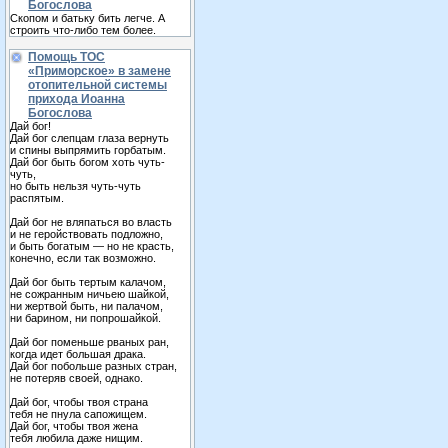
Богослова
Скопом и батьку бить легче. А
строить что-либо тем более.
Помощь ТОС
«Приморское» в замене
отопительной системы
прихода Иоанна
Богослова
Дай бог!
Дай бог слепцам глаза вернуть
и спины выпрямить горбатым.
Дай бог быть богом хоть чуть-
чуть,
но быть нельзя чуть-чуть
распятым.
Дай бог не вляпаться во власть
и не геройствовать подложно,
и быть богатым — но не красть,
конечно, если так возможно.
Дай бог быть тертым калачом,
не сожранным ничьею шайкой,
ни жертвой быть, ни палачом,
ни барином, ни попрошайкой.
Дай бог поменьше рваных ран,
когда идет большая драка.
Дай бог побольше разных стран,
не потеряв своей, однако.
Дай бог, чтобы твоя страна
тебя не пнула сапожищем.
Дай бог, чтобы твоя жена
тебя любила даже нищим.