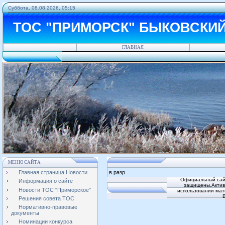
Суббота, 08.08.2026, 05:15
ТОС "ПРИМОРСК" БЫКОВСКИ
ГЛАВНАЯ
МЕНЮ САЙТА
Главная страница.Новости
в разр
Официальный сай
Информация о сайте
защищены.Активн
Новости ТОС "Приморское"
использовании мат
Решения совета ТОС
Нормативно-правовые
документы
Номинации конкурса