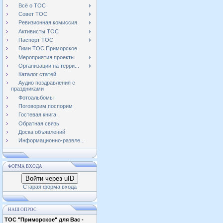
Всё о ТОС
Совет ТОС
Ревизионная комиссия
Активисты ТОС
Паспорт ТОС
Гимн ТОС Приморское
Мероприятия,проекты
Организации на терри...
Каталог статей
Аудио поздравления с
праздниками
Фотоальбомы
Поговорим,поспорим
Гостевая книга
Обратная связь
Доска объявлений
Информационно-развле...
ФОРМА ВХОДА
Войти через uID
Старая форма входа
НАШ ОПРОС
ТОС "Приморское" для Вас -