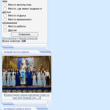
это:
Место жительства
Место, где живут родные и
друзья
Место отдыха
Место временного
проживания
Место работы
Другое
Результаты
|
Архив опросов
Всего ответов:
130
НОВЫЙ ФОТОАЛЬБОМ
[
Новогоднее представление «Как-то
раз под Новый год…»
]
КОММЕНТАРИИ К ФОТО