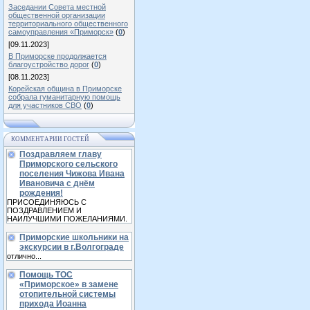
Заседании Совета местной
общественной организации
территориального общественного
самоуправления «Приморск»
(
0
)
[09.11.2023]
В Приморске продолжается
благоустройство дорог
(
0
)
[08.11.2023]
Корейская община в Приморске
собрала гуманитарную помощь
для участников СВО
(
0
)
КОММЕНТАРИИ ГОСТЕЙ
Поздравляем главу
Приморского сельского
поселения Чижова Ивана
Ивановича с днём
рождения!
ПРИСОЕДИНЯЮСЬ С
ПОЗДРАВЛЕНИЕМ И
НАИЛУЧШИМИ ПОЖЕЛАНИЯМИ.
Приморские школьники на
экскурсии в г.Волгограде
отлично...
Помощь ТОС
«Приморское» в замене
отопительной системы
прихода Иоанна