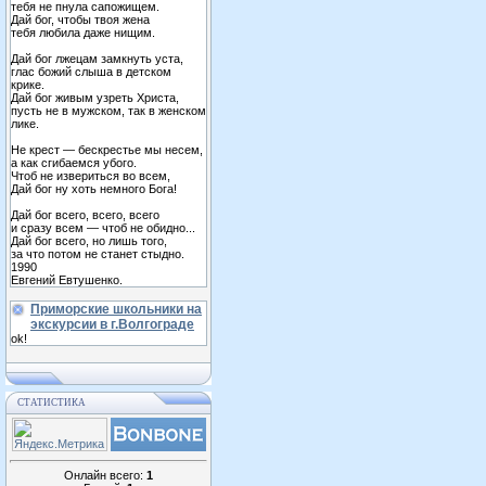
тебя не пнула сапожищем.
Дай бог, чтобы твоя жена
тебя любила даже нищим.
Дай бог лжецам замкнуть уста,
глас божий слыша в детском
крике.
Дай бог живым узреть Христа,
пусть не в мужском, так в женском
лике.
Не крест — бескрестье мы несем,
а как сгибаемся убого.
Чтоб не извериться во всем,
Дай бог ну хоть немного Бога!
Дай бог всего, всего, всего
и сразу всем — чтоб не обидно...
Дай бог всего, но лишь того,
за что потом не станет стыдно.
1990
Евгений Евтушенко.
Приморские школьники на
экскурсии в г.Волгограде
ok!
СТАТИСТИКА
Онлайн всего:
1