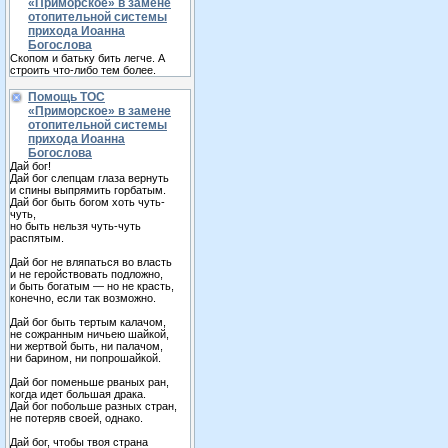
«Приморское» в замене
отопительной системы
прихода Иоанна
Богослова
Скопом и батьку бить легче. А
строить что-либо тем более.
Помощь ТОС
«Приморское» в замене
отопительной системы
прихода Иоанна
Богослова
Дай бог!
Дай бог слепцам глаза вернуть
и спины выпрямить горбатым.
Дай бог быть богом хоть чуть-
чуть,
но быть нельзя чуть-чуть
распятым.
Дай бог не вляпаться во власть
и не геройствовать подложно,
и быть богатым — но не красть,
конечно, если так возможно.
Дай бог быть тертым калачом,
не сожранным ничьею шайкой,
ни жертвой быть, ни палачом,
ни барином, ни попрошайкой.
Дай бог поменьше рваных ран,
когда идет большая драка.
Дай бог побольше разных стран,
не потеряв своей, однако.
Дай бог, чтобы твоя страна