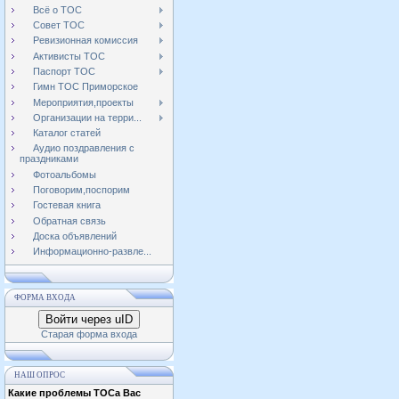
Всё о ТОС
Совет ТОС
Ревизионная комиссия
Активисты ТОС
Паспорт ТОС
Гимн ТОС Приморское
Мероприятия,проекты
Организации на терри...
Каталог статей
Аудио поздравления с
праздниками
Фотоальбомы
Поговорим,поспорим
Гостевая книга
Обратная связь
Доска объявлений
Информационно-развле...
ФОРМА ВХОДА
Войти через uID
Старая форма входа
НАШ ОПРОС
Какие проблемы ТОСа Вас