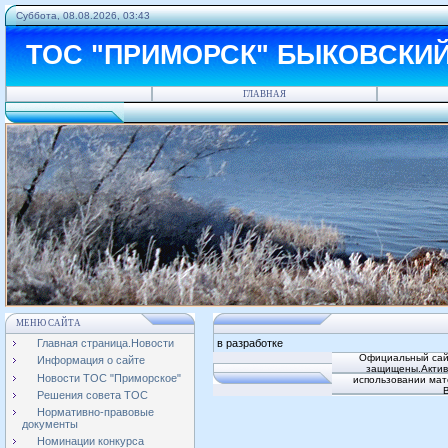
Суббота, 08.08.2026, 03:43
ТОС "ПРИМОРСК" БЫКОВСКИ
ГЛАВНАЯ
МЕНЮ САЙТА
Главная страница.Новости
в разработке
Официальный сай
Информация о сайте
защищены.Активн
Новости ТОС "Приморское"
использовании мат
Решения совета ТОС
Нормативно-правовые
документы
Номинации конкурса