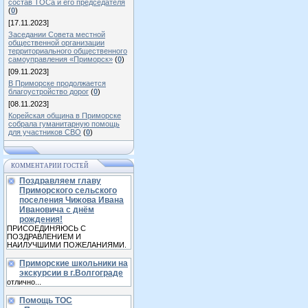
состав ТОСа и его председателя
(
0
)
[17.11.2023]
Заседании Совета местной
общественной организации
территориального общественного
самоуправления «Приморск»
(
0
)
[09.11.2023]
В Приморске продолжается
благоустройство дорог
(
0
)
[08.11.2023]
Корейская община в Приморске
собрала гуманитарную помощь
для участников СВО
(
0
)
КОММЕНТАРИИ ГОСТЕЙ
Поздравляем главу
Приморского сельского
поселения Чижова Ивана
Ивановича с днём
рождения!
ПРИСОЕДИНЯЮСЬ С
ПОЗДРАВЛЕНИЕМ И
НАИЛУЧШИМИ ПОЖЕЛАНИЯМИ.
Приморские школьники на
экскурсии в г.Волгограде
отлично...
Помощь ТОС