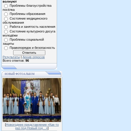
волнуют
Проблемы благоустройства
посёлка
Проблемы образования
Состояние медицинского
обслуживания
Работа и занятость населения
Состояние культурного досуга
молодёжи
Проблемы социальной
защиты
Правопорядок и безопасность
Результаты
|
Архив опросов
Всего ответов:
96
НОВЫЙ ФОТОАЛЬБОМ
[
Новогоднее представление «Как-то
раз под Новый год…»
]