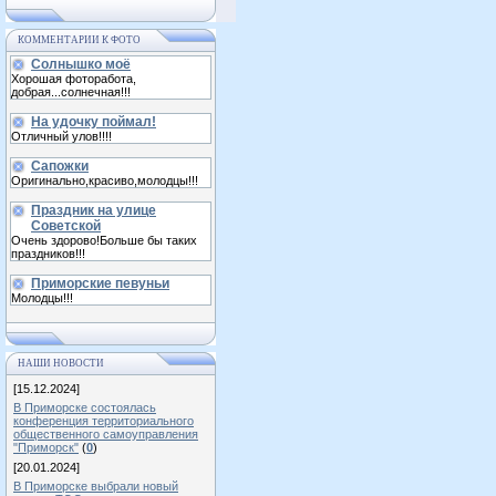
КОММЕНТАРИИ К ФОТО
Солнышко моё
Хорошая фоторабота,
добрая...солнечная!!!
На удочку поймал!
Отличный улов!!!!
Сапожки
Оригинально,красиво,молодцы!!!
Праздник на улице
Советской
Очень здорово!Больше бы таких
праздников!!!
Приморские певуньи
Молодцы!!!
НАШИ НОВОСТИ
[15.12.2024]
В Приморске состоялась
конференция территориального
общественного самоуправления
"Приморск"
(
0
)
[20.01.2024]
В Приморске выбрали новый