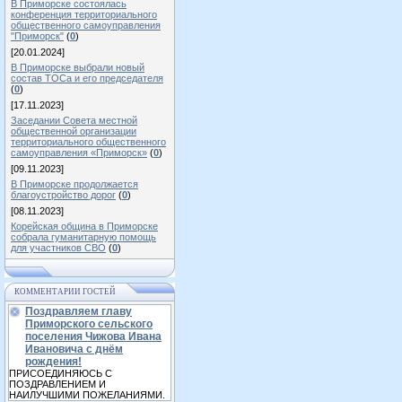
В Приморске состоялась
конференция территориального
общественного самоуправления
"Приморск"
(
0
)
[20.01.2024]
В Приморске выбрали новый
состав ТОСа и его председателя
(
0
)
[17.11.2023]
Заседании Совета местной
общественной организации
территориального общественного
самоуправления «Приморск»
(
0
)
[09.11.2023]
В Приморске продолжается
благоустройство дорог
(
0
)
[08.11.2023]
Корейская община в Приморске
собрала гуманитарную помощь
для участников СВО
(
0
)
КОММЕНТАРИИ ГОСТЕЙ
Поздравляем главу
Приморского сельского
поселения Чижова Ивана
Ивановича с днём
рождения!
ПРИСОЕДИНЯЮСЬ С
ПОЗДРАВЛЕНИЕМ И
НАИЛУЧШИМИ ПОЖЕЛАНИЯМИ.