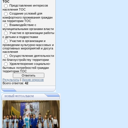
ТОС
Представление интересов
населения ТОС
Создание условий для
комфортного проживания граждан
на территории ТОС
Взаимодействие с
муниципальными органами власти
Участие в организации работы
с детьми и подростками
Участие в организации и
проведении культурно-массовых и
спортивных мероприятий и досуга
населения
Осуществление деятельности
по благоустройству территории
Удовлетворение социально-
бытовых потребностей граждан
территории ТОС
Результаты
|
Архив опросов
Всего ответов:
42
НОВЫЙ ФОТОАЛЬБОМ