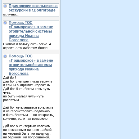
Приморские школьники на
экскурсии в г.Волгограде
отлично...
Помощь ТОС
«Приморское» в замене
отопительной системы
прихода Иоанна
Богослова
Скопом и батьку бить легче. А
строить что-либо тем более.
Помощь ТОС
«Приморское» в замене
отопительной системы
прихода Иоанна
Богослова
Дай бог!
Дай бог слепцам глаза вернуть
и спины выпрямить горбатым.
Дай бог быть богом хоть чуть-
чуть,
но быть нельзя чуть-чуть
распятым.
Дай бог не вляпаться во власть
и не геройствовать подложно,
и быть богатым — но не красть,
конечно, если так возможно.
Дай бог быть тертым калачом,
не сожранным ничьею шайкой,
ни жертвой быть, ни палачом,
ни барином, ни попрошайкой.