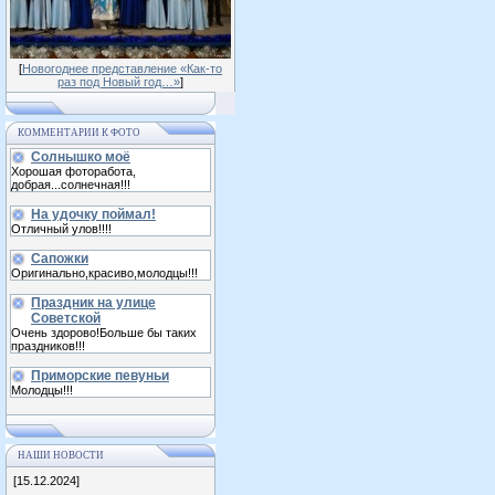
[
Новогоднее представление «Как-то
раз под Новый год…»
]
КОММЕНТАРИИ К ФОТО
Солнышко моё
Хорошая фоторабота,
добрая...солнечная!!!
На удочку поймал!
Отличный улов!!!!
Сапожки
Оригинально,красиво,молодцы!!!
Праздник на улице
Советской
Очень здорово!Больше бы таких
праздников!!!
Приморские певуньи
Молодцы!!!
НАШИ НОВОСТИ
[15.12.2024]