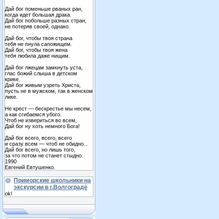
Дай бог поменьше рваных ран,
когда идет большая драка.
Дай бог побольше разных стран,
не потеряв своей, однако.
Дай бог, чтобы твоя страна
тебя не пнула сапожищем.
Дай бог, чтобы твоя жена
тебя любила даже нищим.
Дай бог лжецам замкнуть уста,
глас божий слыша в детском
крике.
Дай бог живым узреть Христа,
пусть не в мужском, так в женском
лике.
Не крест — бескрестье мы несем,
а как сгибаемся убого.
Чтоб не извериться во всем,
Дай бог ну хоть немного Бога!
Дай бог всего, всего, всего
и сразу всем — чтоб не обидно...
Дай бог всего, но лишь того,
за что потом не станет стыдно.
1990
Евгений Евтушенко.
Приморские школьники на
экскурсии в г.Волгограде
ok!