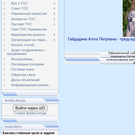
Всё о ТОС
Совет ТОС
Ревизионная комиссия
Активисты ТОС
Паспорт ТОС
Гимн ТОС Приморское
Мероприятия,проекты
Гайдадина Алла Петровна - председ
Организации на терри...
Каталог статей
Аудио поздравления с
Официальный сай
праздниками
защищены.Активн
Фотоальбомы
использовании мат
Поговорим,поспорим
Гостевая книга
Обратная связь
Доска объявлений
Информационно-развле...
ФОРМА ВХОДА
Войти через uID
Старая форма входа
НАШ ОПРОС
Каковы главные цели и задачи