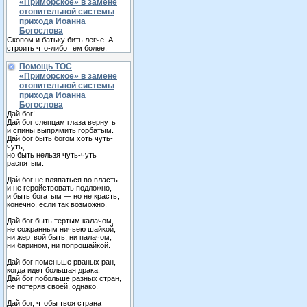
«Приморское» в замене
отопительной системы
прихода Иоанна
Богослова
Скопом и батьку бить легче. А
строить что-либо тем более.
Помощь ТОС
«Приморское» в замене
отопительной системы
прихода Иоанна
Богослова
Дай бог!
Дай бог слепцам глаза вернуть
и спины выпрямить горбатым.
Дай бог быть богом хоть чуть-
чуть,
но быть нельзя чуть-чуть
распятым.
Дай бог не вляпаться во власть
и не геройствовать подложно,
и быть богатым — но не красть,
конечно, если так возможно.
Дай бог быть тертым калачом,
не сожранным ничьею шайкой,
ни жертвой быть, ни палачом,
ни барином, ни попрошайкой.
Дай бог поменьше рваных ран,
когда идет большая драка.
Дай бог побольше разных стран,
не потеряв своей, однако.
Дай бог, чтобы твоя страна