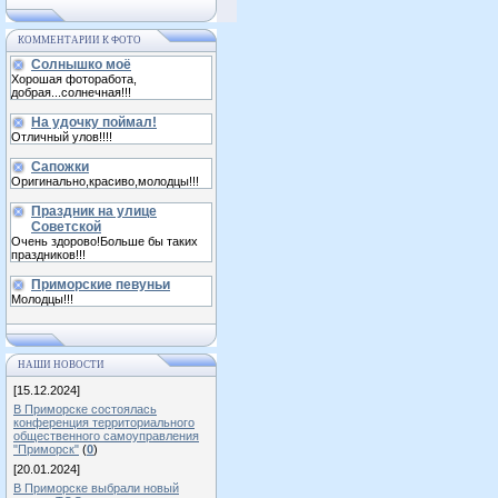
КОММЕНТАРИИ К ФОТО
Солнышко моё
Хорошая фоторабота,
добрая...солнечная!!!
На удочку поймал!
Отличный улов!!!!
Сапожки
Оригинально,красиво,молодцы!!!
Праздник на улице
Советской
Очень здорово!Больше бы таких
праздников!!!
Приморские певуньи
Молодцы!!!
НАШИ НОВОСТИ
[15.12.2024]
В Приморске состоялась
конференция территориального
общественного самоуправления
"Приморск"
(
0
)
[20.01.2024]
В Приморске выбрали новый