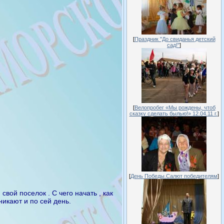
[
Праздник "До свиданья детский
сад!"
]
[
Велопробег «Мы рождены, чтоб
сказку сделать былью!» 12.04.11 г.
]
[
День Победы.Салют победителям
]
ой поселок . С чего начать , как
никают и по сей день.