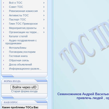
Всё о ТОС
Совет ТОС
Ревизионная комиссия
Активисты ТОС
Паспорт ТОС
Гимн ТОС Приморское
Мероприятия,проекты
Организации на терри...
Каталог статей
Аудио поздравления с
праздниками
Фотоальбомы
Поговорим,поспорим
Гостевая книга
Обратная связь
Доска объявлений
Информационно-развле...
ФОРМА ВХОДА
Войти через uID
Старая форма входа
Семиножников Андрей Васильеви
привлечь людей , о
НАШ ОПРОС
Какие проблемы ТОСа Вас