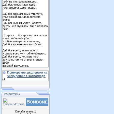
тебя не пнула сапожищем.
Дай бог, чтобы твоя жена
тебя любила даже нищим.
Дай бог лжецам замкнуть уста,
глас божий слыша в детском
крике.
Дай бог живым узреть Христа,
пусть не в мужском, так в женском
лике.
Не крест — бескрестье мы несем,
а как сгибаемся убого.
Чтоб не извериться во всем,
Дай бог ну хоть немного Бога!
Дай бог всего, всего, всего
и сразу всем — чтоб не обидно...
Дай бог всего, но лишь того,
за что потом не станет стыдно.
1990
Евгений Евтушенко.
Приморские школьники на
экскурсии в г.Волгограде
ok!
СТАТИСТИКА
Онлайн всего:
1