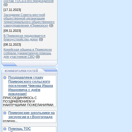
состав ТОСа и его председателя
(
0
)
[17.11.2023]
Заседании Совета местной
общественной организации
территориального общественного
самоуправления «Приморск»
(
0
)
[09.11.2023]
В Приморске продолжается
благоустройство дорог
(
0
)
[08.11.2023]
Корейская община в Приморске
собрала гуманитарную помощь
для участников СВО
(
0
)
КОММЕНТАРИИ ГОСТЕЙ
Поздравляем главу
Приморского сельского
поселения Чижова Ивана
Ивановича с днём
рождения!
ПРИСОЕДИНЯЮСЬ С
ПОЗДРАВЛЕНИЕМ И
НАИЛУЧШИМИ ПОЖЕЛАНИЯМИ.
Приморские школьники на
экскурсии в г.Волгограде
отлично...
Помощь ТОС