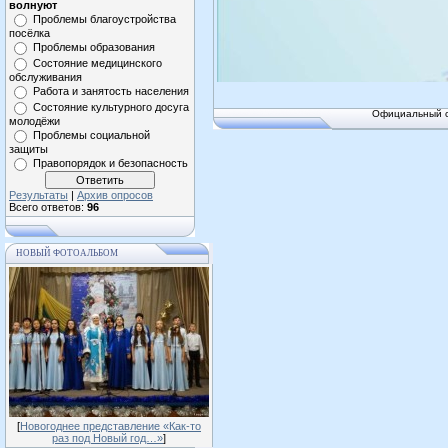
волнуют
Проблемы благоустройства
посёлка
Проблемы образования
Состояние медицинского
обслуживания
Работа и занятость населения
Состояние культурного досуга
Официальный с
молодёжи
Проблемы социальной
защиты
Правопорядок и безопасность
Результаты
|
Архив опросов
Всего ответов:
96
НОВЫЙ ФОТОАЛЬБОМ
[
Новогоднее представление «Как-то
раз под Новый год…»
]