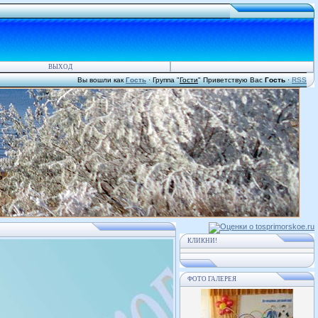
ВЫХОД
Вы вошли как
Гость
·
Группа
"
Гости
"
Приветствую Вас
Гость
·
RSS
КЛИКНИ!
ФОТО ГАЛЕРЕЯ