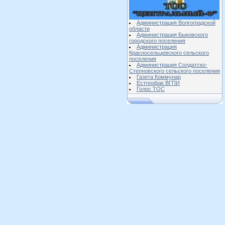
Администрация Волгоградской
области
Администрация Быковского
городского поселения
Администрация
Красносельцевского сельского
поселения
Администрация Солдатско-
Степновского сельского поселения
Газета Коммунар
Естгеофак ВГПИ
Голос ТОС