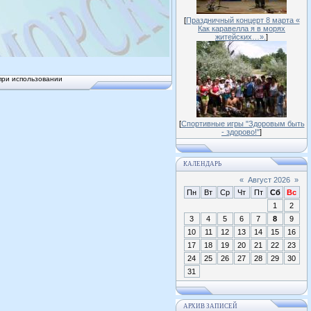
[
Праздничный концерт 8 марта «
Как каравелла я в морях
житейских…».
]
при использовании
[
Спортивные игры "Здоровым быть
- здорово!"
]
КАЛЕНДАРЬ
«
Август 2026
»
Пн
Вт
Ср
Чт
Пт
Сб
Вс
1
2
3
4
5
6
7
8
9
10
11
12
13
14
15
16
17
18
19
20
21
22
23
24
25
26
27
28
29
30
31
АРХИВ ЗАПИСЕЙ