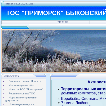
Четверг, 06.08.2026, 17:57
ТОС "ПРИМОРСК" БЫКОВСКИ
ГЛАВНАЯ
МЕНЮ САЙТА
Главная страница.Новости
Активист
Информация о сайте
Территориальные акт
Новости ТОС "Приморское"
домовых комитетов, стар
Решения совета ТОС
Нормативно-правовые
Воробьёва Светлана Миха
документы
Зимина Любовь
Номинации конкурса