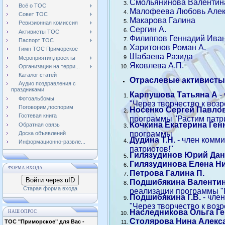
Смольянинова Валентин
Всё о ТОС
Малофеева Любовь Алекса
Совет ТОС
Макарова Галина
Ревизионная комиссия
Сергин А.
Активисты ТОС
Филиппов Геннадий Ива
Паспорт ТОС
Харитонов Роман А.
Гимн ТОС Приморское
Шабаева Разида
Мероприятия,проекты
Яковлева А.П.
Организации на терри...
Каталог статей
Отраслевые активист
Аудио поздравления с
праздниками
Карпушова Татьяна А
-
Фотоальбомы
"Через творчество к возр
Поговорим,поспорим
Носенко Сергей Павло
Гостевая книга
программы "Растим патр
Кочкина Екатерина Ген
Обратная связь
программы
Доска объявлений
Дудина Т.Н.
-
член комми
Информационно-развле...
патриотов!"
Гилязудинов Юрий Да
Гилязудинова Елена Н
ФОРМА ВХОДА
Петрова Галина П.
Войти через uID
Подшибякина Валентин
Старая форма входа
реализации программы "
Подшибякина Г.В.
- чле
"Через творчество к возр
Наследникова Ольга Г
НАШ ОПРОС
Столярова Нина Алекс
ТОС "Приморское" для Вас -