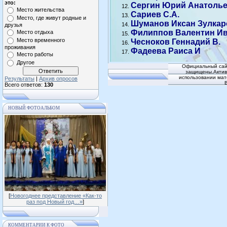
это:
Сергин Юрий Анатоль
Место жительства
Сариев С.А.
Место, где живут родные и
Шуманов Иксан Зулкар
друзья
Филиппов Валентин И
Место отдыха
Место временного
Чесноков Геннадий В.
проживания
Фадеева Раиса И
Место работы
Другое
Официальный сай
защищены.Активн
использовании мат
Результаты
|
Архив опросов
Всего ответов:
130
НОВЫЙ ФОТОАЛЬБОМ
[
Новогоднее представление «Как-то
раз под Новый год…»
]
КОММЕНТАРИИ К ФОТО