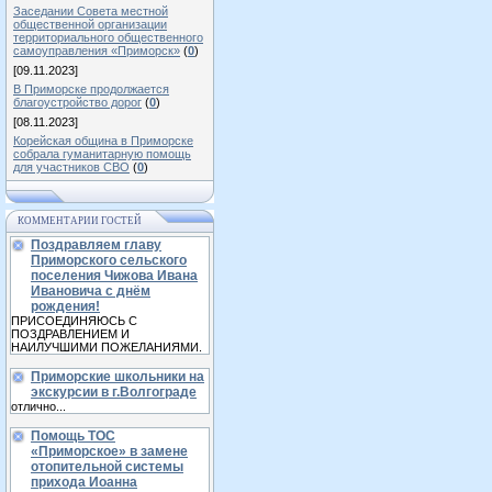
Заседании Совета местной
общественной организации
территориального общественного
самоуправления «Приморск»
(
0
)
[09.11.2023]
В Приморске продолжается
благоустройство дорог
(
0
)
[08.11.2023]
Корейская община в Приморске
собрала гуманитарную помощь
для участников СВО
(
0
)
КОММЕНТАРИИ ГОСТЕЙ
Поздравляем главу
Приморского сельского
поселения Чижова Ивана
Ивановича с днём
рождения!
ПРИСОЕДИНЯЮСЬ С
ПОЗДРАВЛЕНИЕМ И
НАИЛУЧШИМИ ПОЖЕЛАНИЯМИ.
Приморские школьники на
экскурсии в г.Волгограде
отлично...
Помощь ТОС
«Приморское» в замене
отопительной системы
прихода Иоанна