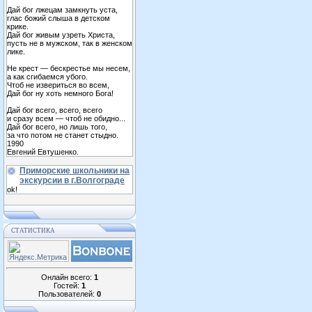
Дай бог лжецам замкнуть уста,
глас божий слыша в детском
крике.
Дай бог живым узреть Христа,
пусть не в мужском, так в женском
лике.
Не крест — бескрестье мы несем,
а как сгибаемся убого.
Чтоб не извериться во всем,
Дай бог ну хоть немного Бога!
Дай бог всего, всего, всего
и сразу всем — чтоб не обидно...
Дай бог всего, но лишь того,
за что потом не станет стыдно.
1990
Евгений Евтушенко.
Приморские школьники на
экскурсии в г.Волгограде
ok!
СТАТИСТИКА
Онлайн всего:
1
Гостей:
1
Пользователей:
0