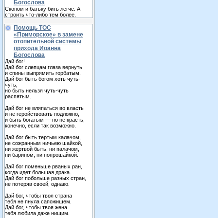
Богослова
Скопом и батьку бить легче. А
строить что-либо тем более.
Помощь ТОС
«Приморское» в замене
отопительной системы
прихода Иоанна
Богослова
Дай бог!
Дай бог слепцам глаза вернуть
и спины выпрямить горбатым.
Дай бог быть богом хоть чуть-
чуть,
но быть нельзя чуть-чуть
распятым.
Дай бог не вляпаться во власть
и не геройствовать подложно,
и быть богатым — но не красть,
конечно, если так возможно.
Дай бог быть тертым калачом,
не сожранным ничьею шайкой,
ни жертвой быть, ни палачом,
ни барином, ни попрошайкой.
Дай бог поменьше рваных ран,
когда идет большая драка.
Дай бог побольше разных стран,
не потеряв своей, однако.
Дай бог, чтобы твоя страна
тебя не пнула сапожищем.
Дай бог, чтобы твоя жена
тебя любила даже нищим.