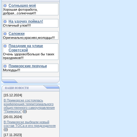
Солнышко моё
Хорошая фоторабота,
добрая...солнечная!!!
На удочку поймал!
Отличный улов!!!!
Сапожки
Оригинально,красиво,молодцы!!!
Праздник на улице
Советской
Очень здорово!Больше бы таких
праздников!!!
Приморские певуньи
Молодцы!!!
НАШИ НОВОСТИ
[15.12.2024]
В Приморске состоялась
конференция территориального
общественного самоуправления
"Приморск"
(
0
)
[20.01.2024]
В Приморске выбрали новый
состав ТОСа и его председателя
(
0
)
[17.11.2023]