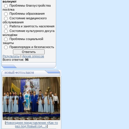
волнуют
Проблемы благоустройства
посёлка
Проблемы образования
Состояние медицинского
обслуживания
Работа и занятость населения
Состояние культурного досуга
молодёжи
Проблемы социальной
защиты
Правопорядок и безопасность
Результаты
|
Архив опросов
Всего ответов:
96
НОВЫЙ ФОТОАЛЬБОМ
[
Новогоднее представление «Как-то
раз под Новый год…»
]