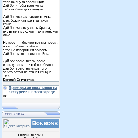
тебя не пнула сапожищем.
Дай бог, чтобы твоя жена
тебя любила даже нищим.
Дай бог лжецам замкнуть уста,
глас божий слыша в детском
крике.
Дай бог живым узреть Христа,
пусть не в мужском, так в женском
лике.
Не крест — бескрестье мы несем,
а как сгибаемся убого.
Чтоб не извериться во всем,
Дай бог ну хоть немного Бога!
Дай бог всего, всего, всего
и сразу всем — чтоб не обидно...
Дай бог всего, но лишь того,
за что потом не станет стыдно.
1990
Евгений Евтушенко.
Приморские школьники на
экскурсии в г.Волгограде
ok!
СТАТИСТИКА
Онлайн всего:
1