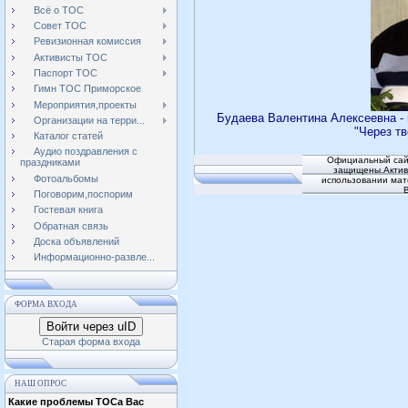
Всё о ТОС
Совет ТОС
Ревизионная комиссия
Активисты ТОС
Паспорт ТОС
Гимн ТОС Приморское
Мероприятия,проекты
Будаева Валентина Алексеевна -
Организации на терри...
"Через т
Каталог статей
Аудио поздравления с
Официальный сай
праздниками
защищены.Активн
Фотоальбомы
использовании мат
Поговорим,поспорим
Гостевая книга
Обратная связь
Доска объявлений
Информационно-развле...
ФОРМА ВХОДА
Войти через uID
Старая форма входа
НАШ ОПРОС
Какие проблемы ТОСа Вас