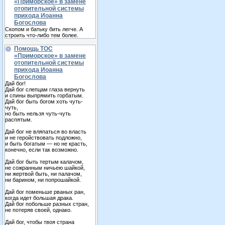
«Приморское» в замене
отопительной системы
прихода Иоанна
Богослова
Скопом и батьку бить легче. А
строить что-либо тем более.
Помощь ТОС
«Приморское» в замене
отопительной системы
прихода Иоанна
Богослова
Дай бог!
Дай бог слепцам глаза вернуть
и спины выпрямить горбатым.
Дай бог быть богом хоть чуть-
чуть,
но быть нельзя чуть-чуть
распятым.
Дай бог не вляпаться во власть
и не геройствовать подложно,
и быть богатым — но не красть,
конечно, если так возможно.
Дай бог быть тертым калачом,
не сожранным ничьею шайкой,
ни жертвой быть, ни палачом,
ни барином, ни попрошайкой.
Дай бог поменьше рваных ран,
когда идет большая драка.
Дай бог побольше разных стран,
не потеряв своей, однако.
Дай бог, чтобы твоя страна