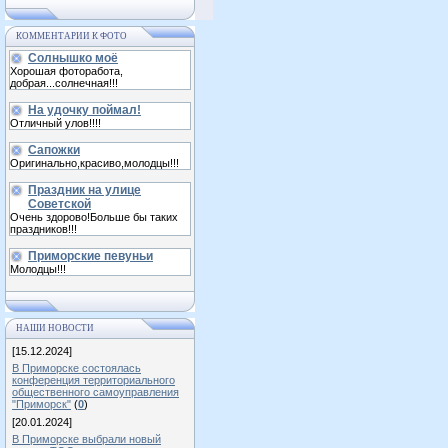
КОММЕНТАРИИ К ФОТО
Солнышко моё
Хорошая фоторабота,
добрая...солнечная!!!
На удочку поймал!
Отличный улов!!!!
Сапожки
Оригинально,красиво,молодцы!!!
Праздник на улице
Советской
Очень здорово!Больше бы таких
праздников!!!
Приморские певуньи
Молодцы!!!
НАШИ НОВОСТИ
[15.12.2024]
В Приморске состоялась
конференция территориального
общественного самоуправления
"Приморск"
(
0
)
[20.01.2024]
В Приморске выбрали новый