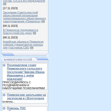
состав ТОСа и его председателя
(
0
)
[17.11.2023]
Заседании Совета местной
общественной организации
территориального общественного
самоуправления «Приморск»
(
0
)
[09.11.2023]
В Приморске продолжается
благоустройство дорог
(
0
)
[08.11.2023]
Корейская община в Приморске
собрала гуманитарную помощь
для участников СВО
(
0
)
КОММЕНТАРИИ ГОСТЕЙ
Поздравляем главу
Приморского сельского
поселения Чижова Ивана
Ивановича с днём
рождения!
ПРИСОЕДИНЯЮСЬ С
ПОЗДРАВЛЕНИЕМ И
НАИЛУЧШИМИ ПОЖЕЛАНИЯМИ.
Приморские школьники на
экскурсии в г.Волгограде
отлично...
Помощь ТОС