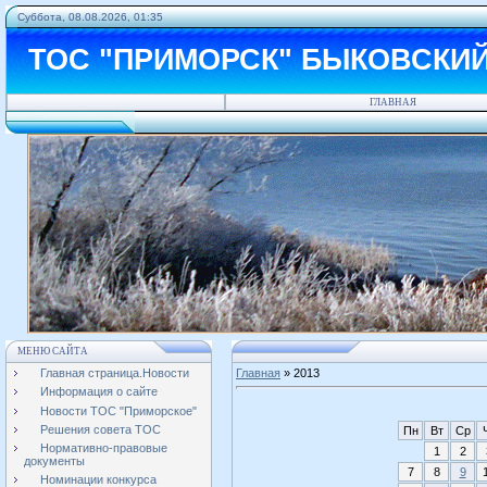
Суббота, 08.08.2026, 01:35
ТОС "ПРИМОРСК" БЫКОВСКИ
ГЛАВНАЯ
МЕНЮ САЙТА
Главная страница.Новости
Главная
»
2013
Информация о сайте
Новости ТОС "Приморское"
Решения совета ТОС
Пн
Вт
Ср
Нормативно-правовые
1
2
документы
7
8
9
Номинации конкурса