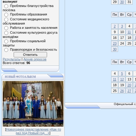
волнуют
29
30
31
Проблемы благоустройства
посёлка
Проблемы образования
Пн
Вт
Ср
Состояние медицинского
обслуживания
2
3
4
Работа и занятость населения
9
10
11
Состояние культурного досуга
молодёжи
16
17
18
Проблемы социальной
23
24
25
защиты
30
Правопорядок и безопасность
Результаты
|
Архив опросов
Пн
Вт
Ср
Всего ответов:
96
4
5
6
НОВЫЙ ФОТОАЛЬБОМ
11
12
13
18
19
20
25
26
27
Офицальный са
[
Новогоднее представление «Как-то
раз под Новый год…»
]