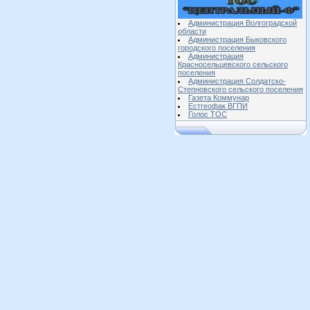
Администрация Волгоградской
области
Администрация Быковского
городского поселения
Администрация
Красносельцевского сельского
поселения
Администрация Солдатско-
Степновского сельского поселения
Газета Коммунар
Естгеофак ВГПИ
Голос ТОС