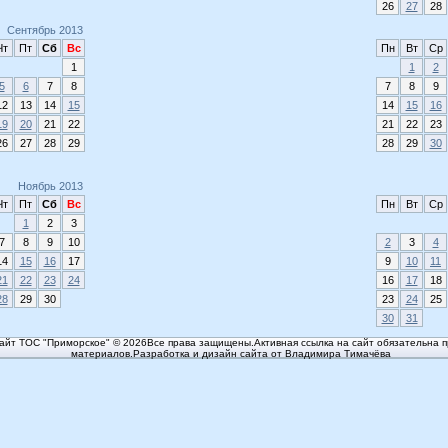
26
27
28
Сентябрь 2013
Чт
Пт
Сб
Вс
Пн
Вт
Ср
1
1
2
5
6
7
8
7
8
9
12
13
14
15
14
15
16
19
20
21
22
21
22
23
26
27
28
29
28
29
30
Ноябрь 2013
Чт
Пт
Сб
Вс
Пн
Вт
Ср
1
2
3
7
8
9
10
2
3
4
14
15
16
17
9
10
11
21
22
23
24
16
17
18
28
29
30
23
24
25
30
31
йт ТОС "Приморское" © 2026Все права защищены.Активная ссылка на сайт обязательна п
материалов.Разработка и дизайн сайта от Владимира Тимачёва