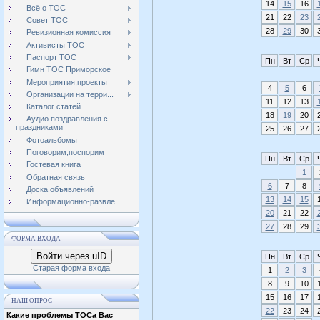
14
15
16
Всё о ТОС
21
22
23
Совет ТОС
28
29
30
Ревизионная комиссия
Активисты ТОС
Паспорт ТОС
Пн
Вт
Ср
Гимн ТОС Приморское
Мероприятия,проекты
4
5
6
Организации на терри...
11
12
13
Каталог статей
18
19
20
Аудио поздравления с
праздниками
25
26
27
Фотоальбомы
Поговорим,поспорим
Пн
Вт
Ср
Гостевая книга
1
Обратная связь
6
7
8
Доска объявлений
13
14
15
Информационно-развле...
20
21
22
27
28
29
ФОРМА ВХОДА
Войти через uID
Пн
Вт
Ср
Старая форма входа
1
2
3
8
9
10
15
16
17
НАШ ОПРОС
22
23
24
Какие проблемы ТОСа Вас