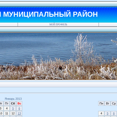
Й МУНИЦИПАЛЬНЫЙ РАЙОН
МОЙ ПРОФИЛЬ
Январь 2013
Чт
Пт
Сб
Вс
Пн
Вт
Ср
3
4
5
6
10
11
12
13
4
5
6