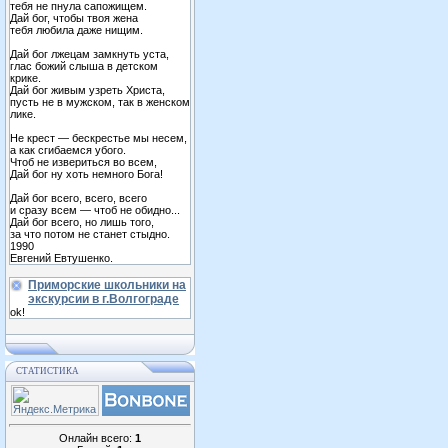
тебя не пнула сапожищем.
Дай бог, чтобы твоя жена
тебя любила даже нищим.
Дай бог лжецам замкнуть уста,
глас божий слыша в детском
крике.
Дай бог живым узреть Христа,
пусть не в мужском, так в женском
лике.
Не крест — бескрестье мы несем,
а как сгибаемся убого.
Чтоб не извериться во всем,
Дай бог ну хоть немного Бога!
Дай бог всего, всего, всего
и сразу всем — чтоб не обидно...
Дай бог всего, но лишь того,
за что потом не станет стыдно.
1990
Евгений Евтушенко.
Приморские школьники на
экскурсии в г.Волгограде
ok!
СТАТИСТИКА
Онлайн всего:
1