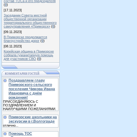
состав ТОСа и его председателя
(
0
)
[17.11.2023]
Заседании Совета местной
общественной организации
территориального общественного
самоуправления «Приморск»
(
0
)
[09.11.2023]
В Приморске продолжается
благоустройство дорог
(
0
)
[08.11.2023]
Корейская община в Приморске
собрала гуманитарную помощь
для участников СВО
(
0
)
КОММЕНТАРИИ ГОСТЕЙ
Поздравляем главу
Приморского сельского
поселения Чижова Ивана
Ивановича с днём
рождения!
ПРИСОЕДИНЯЮСЬ С
ПОЗДРАВЛЕНИЕМ И
НАИЛУЧШИМИ ПОЖЕЛАНИЯМИ.
Приморские школьники на
экскурсии в г.Волгограде
отлично...
Помощь ТОС