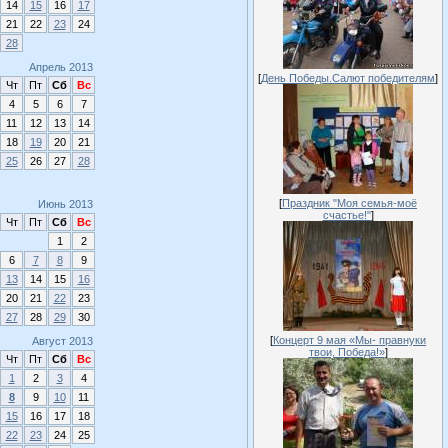
14
15
16
17
21
22
23
24
28
Апрель 2013
[
День Победы.Салют победителям
]
Чт
Пт
Сб
Вс
4
5
6
7
11
12
13
14
18
19
20
21
25
26
27
28
[
Праздник "Моя семья-моё
Июнь 2013
счастье!"
]
Чт
Пт
Сб
Вс
1
2
6
7
8
9
13
14
15
16
20
21
22
23
27
28
29
30
[
Концерт 9 мая «Мы- правнуки
Август 2013
твои, Победа!»
]
Чт
Пт
Сб
Вс
1
2
3
4
8
9
10
11
15
16
17
18
22
23
24
25