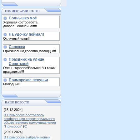
КОММЕНТАРИИ К ФОТО
Солнышко моё
Хорошая фоторабота,
добрая...солнечная!!!
На удочку поймал!
Отличный улов!!!!
Сапожки
Оригинально,красиво,молодцы!!!
Праздник на улице
Советской
Очень здорово!Больше бы таких
праздников!!!
Приморские певуньи
Молодцы!!!
НАШИ НОВОСТИ
[15.12.2024]
В Приморске состоялась
конференция территориального
общественного самоуправления
"Приморск"
(
0
)
[20.01.2024]
В Приморске выбрали новый