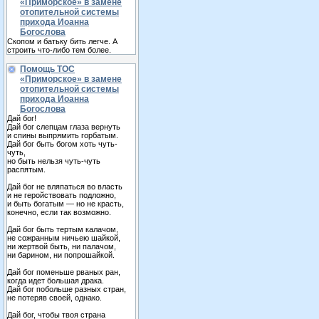
«Приморское» в замене
отопительной системы
прихода Иоанна
Богослова
Скопом и батьку бить легче. А
строить что-либо тем более.
Помощь ТОС
«Приморское» в замене
отопительной системы
прихода Иоанна
Богослова
Дай бог!
Дай бог слепцам глаза вернуть
и спины выпрямить горбатым.
Дай бог быть богом хоть чуть-
чуть,
но быть нельзя чуть-чуть
распятым.
Дай бог не вляпаться во власть
и не геройствовать подложно,
и быть богатым — но не красть,
конечно, если так возможно.
Дай бог быть тертым калачом,
не сожранным ничьею шайкой,
ни жертвой быть, ни палачом,
ни барином, ни попрошайкой.
Дай бог поменьше рваных ран,
когда идет большая драка.
Дай бог побольше разных стран,
не потеряв своей, однако.
Дай бог, чтобы твоя страна