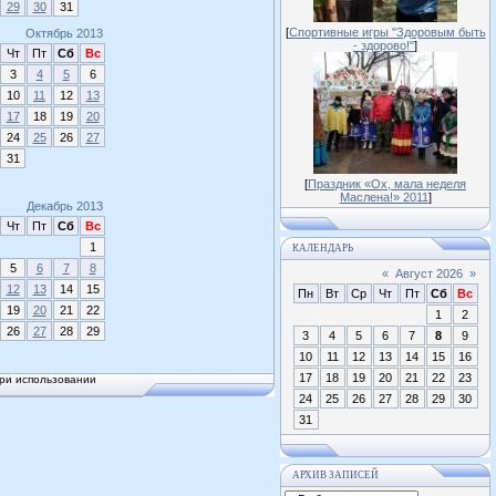
29
30
31
[
Спортивные игры "Здоровым быть
Октябрь 2013
- здорово!"
]
Чт
Пт
Сб
Вс
3
4
5
6
10
11
12
13
17
18
19
20
24
25
26
27
31
[
Праздник «Ох, мала неделя
Маслена!» 2011
]
Декабрь 2013
Чт
Пт
Сб
Вс
1
КАЛЕНДАРЬ
5
6
7
8
«
Август 2026
»
12
13
14
15
Пн
Вт
Ср
Чт
Пт
Сб
Вс
19
20
21
22
1
2
26
27
28
29
3
4
5
6
7
8
9
10
11
12
13
14
15
16
17
18
19
20
21
22
23
ри использовании
24
25
26
27
28
29
30
31
АРХИВ ЗАПИСЕЙ