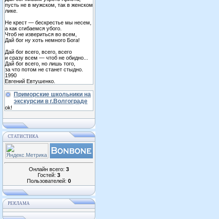
пусть не в мужском, так в женском
лике.
Не крест — бескрестье мы несем,
а как сгибаемся убого.
Чтоб не извериться во всем,
Дай бог ну хоть немного Бога!
Дай бог всего, всего, всего
и сразу всем — чтоб не обидно...
Дай бог всего, но лишь того,
за что потом не станет стыдно.
1990
Евгений Евтушенко.
Приморские школьники на
экскурсии в г.Волгограде
ok!
СТАТИСТИКА
Онлайн всего:
3
Гостей:
3
Пользователей:
0
РЕКЛАМА