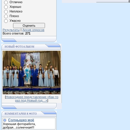
Отлично
Хорошо
Неплохо
Плохо
Ужасно
Результаты
|
Архив опросов
Всего ответов:
271
НОВЫЙ ФОТОАЛЬБОМ
[
Новогоднее представление «Как-то
раз под Новый год…»
]
КОММЕНТАРИИ К ФОТО
Солнышко моё
Хорошая фоторабота,
добрая...солнечная!!!