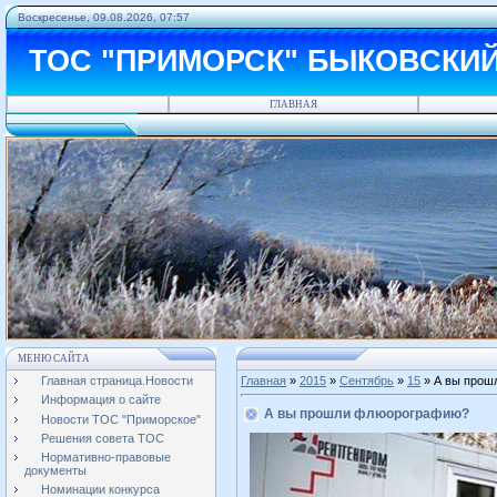
Воскресенье, 09.08.2026, 07:57
ТОС "ПРИМОРСК" БЫКОВСКИ
ГЛАВНАЯ
МЕНЮ САЙТА
Главная страница.Новости
Главная
»
2015
»
Сентябрь
»
15
» А вы прош
Информация о сайте
А вы прошли флюорографию?
Новости ТОС "Приморское"
Решения совета ТОС
Нормативно-правовые
документы
Номинации конкурса