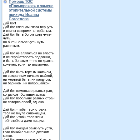
Помощь ТОС
«Приморское» в замене
отопительной системы
прихода Иоанна
Богослова
Дай бог!
Дай бог слепцам глаза вернуть
и спины выпрямить горбатым.
Дай бог быть богом хоть чуть-
чуть,
но быть нельзя чуть-чуть
распятым.
Дай бог не вляпаться во власть
и не геройствовать подложно,
и быть богатым — но не красть,
конечно, если так возможно.
Дай бог быть тертым калачом,
не сожранным ничьею шайкой,
ни жертвой быть, ни палачом,
ни барином, ни попрошайкой.
Дай бог поменьше рваных ран,
когда идет большая драка.
Дай бог побольше разных стран,
не потеряв своей, однако.
Дай бог, чтобы твоя страна
тебя не пнула сапожищем.
Дай бог, чтобы твоя жена
тебя любила даже нищим.
Дай бог лжецам замкнуть уста,
глас божий слыша в детском
крике.
Дай бог живым узреть Христа,