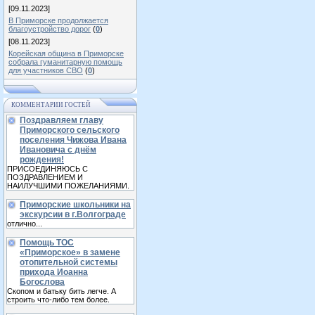
[09.11.2023]
В Приморске продолжается
благоустройство дорог
(
0
)
[08.11.2023]
Корейская община в Приморске
собрала гуманитарную помощь
для участников СВО
(
0
)
КОММЕНТАРИИ ГОСТЕЙ
Поздравляем главу
Приморского сельского
поселения Чижова Ивана
Ивановича с днём
рождения!
ПРИСОЕДИНЯЮСЬ С
ПОЗДРАВЛЕНИЕМ И
НАИЛУЧШИМИ ПОЖЕЛАНИЯМИ.
Приморские школьники на
экскурсии в г.Волгограде
отлично...
Помощь ТОС
«Приморское» в замене
отопительной системы
прихода Иоанна
Богослова
Скопом и батьку бить легче. А
строить что-либо тем более.