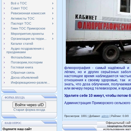
Всё о ТОС
Совет ТОС
Ревизионная комиссия
Активисты ТОС
Паспорт ТОС
Гимн ТОС Приморское
Мероприятия,проекты
Организации на терри...
Каталог статей
Аудио поздравления с
праздниками
Фотоальбомы
Поговорим,поспорим
Гостевая книга
флюорография - самый надёжный и б
лёгких, но и других серьёзных забо
Обратная связь
настоящее время наблюдаются частые 
Доска объявлений
отношения к своему здоровью, так и
Информационно-развле...
знать, что доза облучения, получаем
или вечеру перед телевизором, и вреда
Уделите себе 10 минут, чтобы потом 
ФОРМА ВХОДА
Администрация Приморского сельского
Войти через uID
Старая форма входа
Просмотров
: 1001 |
Добавил
:
admin
|
Рейтинг
:
0.0
/
0
Офицальный сайт
НАШ ОПРОС
защищены.Активн
Оцените наш сайт
использовании мат