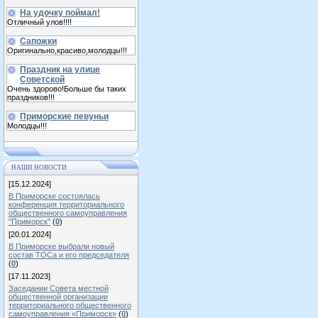
На удочку поймал!
Отличный улов!!!!
Сапожки
Оригинально,красиво,молодцы!!!
Праздник на улице
Советской
Очень здорово!Больше бы таких
праздников!!!
Приморские певуньи
Молодцы!!!
НАШИ НОВОСТИ
[15.12.2024]
В Приморске состоялась
конференция территориального
общественного самоуправления
"Приморск"
(
0
)
[20.01.2024]
В Приморске выбрали новый
состав ТОСа и его председателя
(
0
)
[17.11.2023]
Заседании Совета местной
общественной организации
территориального общественного
самоуправления «Приморск»
(
0
)