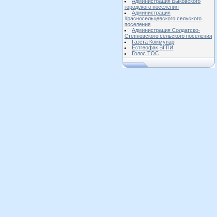
Администрация Быковского
городского поселения
Администрация
Красносельцевского сельского
поселения
Администрация Солдатско-
Степновского сельского поселения
Газета Коммунар
Естгеофак ВГПИ
Голос ТОС