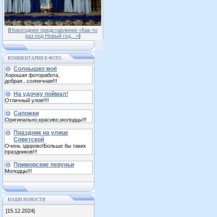
[
Новогоднее представление «Как-то
раз под Новый год…»
]
КОММЕНТАРИИ К ФОТО
Солнышко моё
Хорошая фоторабота,
добрая...солнечная!!!
На удочку поймал!
Отличный улов!!!!
Сапожки
Оригинально,красиво,молодцы!!!
Праздник на улице
Советской
Очень здорово!Больше бы таких
праздников!!!
Приморские певуньи
Молодцы!!!
НАШИ НОВОСТИ
[15.12.2024]