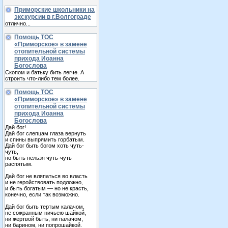
Приморские школьники на
экскурсии в г.Волгограде
отлично...
Помощь ТОС
«Приморское» в замене
отопительной системы
прихода Иоанна
Богослова
Скопом и батьку бить легче. А
строить что-либо тем более.
Помощь ТОС
«Приморское» в замене
отопительной системы
прихода Иоанна
Богослова
Дай бог!
Дай бог слепцам глаза вернуть
и спины выпрямить горбатым.
Дай бог быть богом хоть чуть-
чуть,
но быть нельзя чуть-чуть
распятым.
Дай бог не вляпаться во власть
и не геройствовать подложно,
и быть богатым — но не красть,
конечно, если так возможно.
Дай бог быть тертым калачом,
не сожранным ничьею шайкой,
ни жертвой быть, ни палачом,
ни барином, ни попрошайкой.