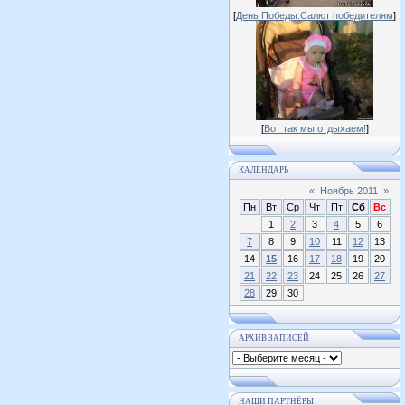
[
День Победы.Салют победителям
]
[
Вот так мы отдыхаем!
]
КАЛЕНДАРЬ
«
Ноябрь 2011
»
Пн
Вт
Ср
Чт
Пт
Сб
Вс
1
2
3
4
5
6
7
8
9
10
11
12
13
14
15
16
17
18
19
20
21
22
23
24
25
26
27
28
29
30
АРХИВ ЗАПИСЕЙ
НАШИ ПАРТНЁРЫ