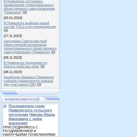
В Приморске состоялась
конференция территориального
общественного самоуправления
"Приморск"
(
0
)
[20.01.2024]
В Приморске выбрали новый
состав ТОСа и его председателя
(
0
)
[17.11.2023]
Заседании Совета местной
общественной организации
территориального общественного
самоуправления «Приморск»
(
0
)
[09.11.2023]
В Приморске продолжается
благоустройство дорог
(
0
)
[08.11.2023]
Корейская община в Приморске
собрала гуманитарную помощь
для участников СВО
(
0
)
КОММЕНТАРИИ ГОСТЕЙ
Поздравляем главу
Приморского сельского
поселения Чижова Ивана
Ивановича с днём
рождения!
ПРИСОЕДИНЯЮСЬ С
ПОЗДРАВЛЕНИЕМ И
НАИЛУЧШИМИ ПОЖЕЛАНИЯМИ.