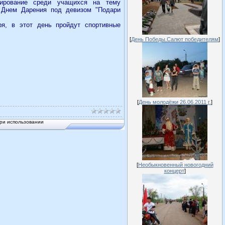
етирование среди учащихся на тему
 Днем Дарения под девизом "Подари
я, в этот день пройдут спортивные
[
День Победы.Салют победителям
]
[
День молодёжи 26.06.2011 г.
]
ри использовании
[
Необыкновенный новогодний
концерт
]