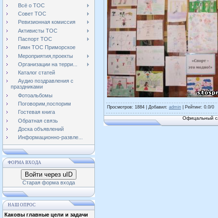
Всё о ТОС
Совет ТОС
Ревизионная комиссия
Активисты ТОС
Паспорт ТОС
Гимн ТОС Приморское
Мероприятия,проекты
Организации на терри...
Каталог статей
Аудио поздравления с
праздниками
Фотоальбомы
Поговорим,поспорим
Просмотров
: 1884 |
Добавил
:
admin
|
Рейтинг
:
0.0
/
0
Гостевая книга
Офицальный са
Обратная связь
Доска объявлений
Информационно-развле...
ФОРМА ВХОДА
Войти через uID
Старая форма входа
НАШ ОПРОС
Каковы главные цели и задачи