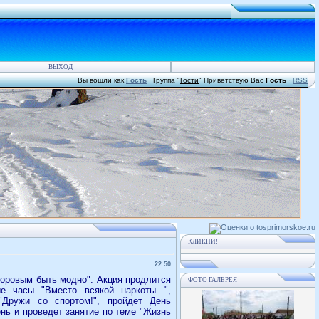
ВЫХОД
Вы вошли как
Гость
·
Группа
"
Гости
"
Приветствую Вас
Гость
·
RSS
КЛИКНИ!
22:50
доровым быть модно". Акция продлится
ФОТО ГАЛЕРЕЯ
 часы "Вместо всякой наркоты...",
"Дружи со спортом!", пройдет День
нь и проведет занятие по теме "Жизнь