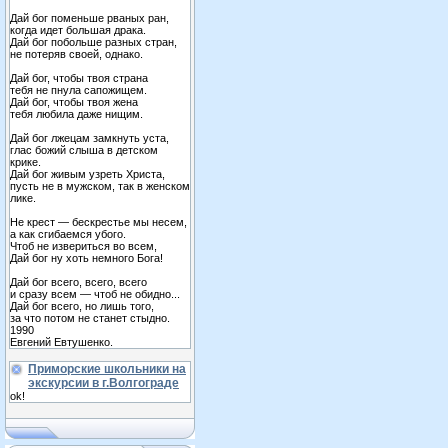
Дай бог поменьше рваных ран,
когда идет большая драка.
Дай бог побольше разных стран,
не потеряв своей, однако.
Дай бог, чтобы твоя страна
тебя не пнула сапожищем.
Дай бог, чтобы твоя жена
тебя любила даже нищим.
Дай бог лжецам замкнуть уста,
глас божий слыша в детском
крике.
Дай бог живым узреть Христа,
пусть не в мужском, так в женском
лике.
Не крест — бескрестье мы несем,
а как сгибаемся убого.
Чтоб не извериться во всем,
Дай бог ну хоть немного Бога!
Дай бог всего, всего, всего
и сразу всем — чтоб не обидно...
Дай бог всего, но лишь того,
за что потом не станет стыдно.
1990
Евгений Евтушенко.
Приморские школьники на
экскурсии в г.Волгограде
ok!