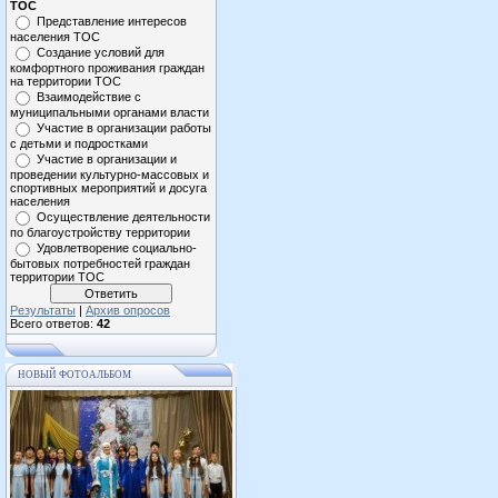
ТОС
Представление интересов
населения ТОС
Создание условий для
комфортного проживания граждан
на территории ТОС
Взаимодействие с
муниципальными органами власти
Участие в организации работы
с детьми и подростками
Участие в организации и
проведении культурно-массовых и
спортивных мероприятий и досуга
населения
Осуществление деятельности
по благоустройству территории
Удовлетворение социально-
бытовых потребностей граждан
территории ТОС
Результаты
|
Архив опросов
Всего ответов:
42
НОВЫЙ ФОТОАЛЬБОМ