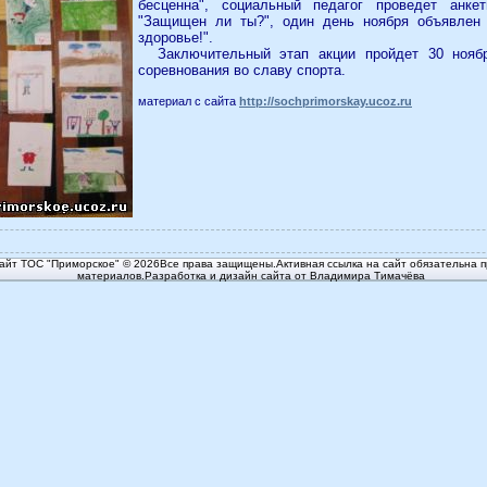
бесценна", социальный педагог проведет анк
"Защищен ли ты?", один день ноября объявлен
здоровье!".
Заключительный этап акции пройдет 30 ноябр
соревнования во славу спорта.
материал с сайта
http://sochprimorskay.ucoz.ru
йт ТОС "Приморское" © 2026Все права защищены.Активная ссылка на сайт обязательна п
материалов.Разработка и дизайн сайта от Владимира Тимачёва