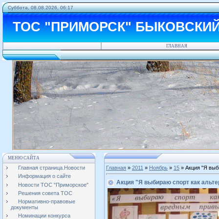
Суббота, 08.08.2026, 06:17
ТОС "ПРИМОРСК" БЫКОВСКИ
ГЛАВНАЯ
МЕНЮ САЙТА
Главная страница.Новости
Главная
»
2011
»
Ноябрь
»
15
» Акция "Я выб
Информация о сайте
Акция "Я выбираю спорт как альт
Новости ТОС "Приморское"
Решения совета ТОС
Нормативно-правовые
документы
Номинации конкурса