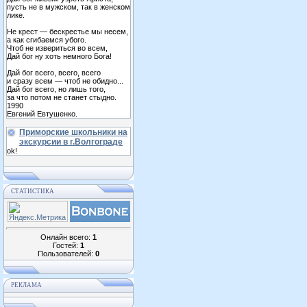
пусть не в мужском, так в женском
лике.
Не крест — бескрестье мы несем,
а как сгибаемся убого.
Чтоб не извериться во всем,
Дай бог ну хоть немного Бога!
Дай бог всего, всего, всего
и сразу всем — чтоб не обидно...
Дай бог всего, но лишь того,
за что потом не станет стыдно.
1990
Евгений Евтушенко.
Приморские школьники на
экскурсии в г.Волгограде
ok!
СТАТИСТИКА
Онлайн всего:
1
Гостей:
1
Пользователей:
0
РЕКЛАМА