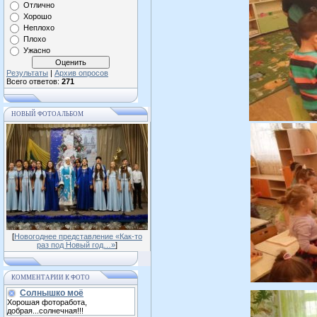
Отлично
Хорошо
Неплохо
Плохо
Ужасно
Результаты
|
Архив опросов
Всего ответов:
271
НОВЫЙ ФОТОАЛЬБОМ
[
Новогоднее представление «Как-то
раз под Новый год…»
]
КОММЕНТАРИИ К ФОТО
Солнышко моё
Хорошая фоторабота,
добрая...солнечная!!!