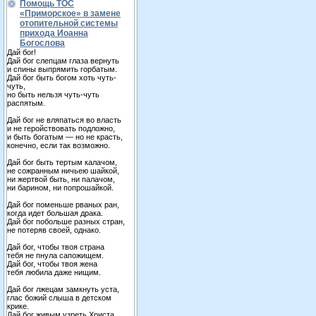
Помощь ТОС
«Приморское» в замене
отопительной системы
прихода Иоанна
Богослова
Дай бог!
Дай бог слепцам глаза вернуть
и спины выпрямить горбатым.
Дай бог быть богом хоть чуть-
чуть,
но быть нельзя чуть-чуть
распятым.
Дай бог не вляпаться во власть
и не геройствовать подложно,
и быть богатым — но не красть,
конечно, если так возможно.
Дай бог быть тертым калачом,
не сожранным ничьею шайкой,
ни жертвой быть, ни палачом,
ни барином, ни попрошайкой.
Дай бог поменьше рваных ран,
когда идет большая драка.
Дай бог побольше разных стран,
не потеряв своей, однако.
Дай бог, чтобы твоя страна
тебя не пнула сапожищем.
Дай бог, чтобы твоя жена
тебя любила даже нищим.
Дай бог лжецам замкнуть уста,
глас божий слыша в детском
крике.
Дай бог живым узреть Христа,