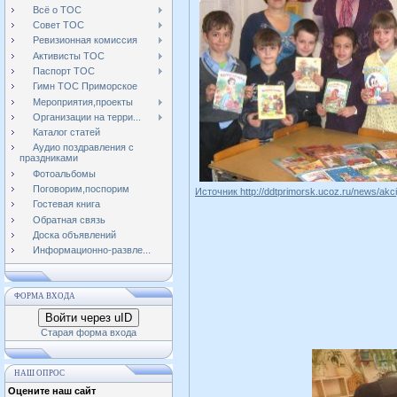
Всё о ТОС
Совет ТОС
Ревизионная комиссия
Активисты ТОС
Паспорт ТОС
Гимн ТОС Приморское
Мероприятия,проекты
Организации на терри...
Каталог статей
Аудио поздравления с
праздниками
Фотоальбомы
Поговорим,поспорим
Источник http://ddtprimorsk.ucoz.ru/news/akc
Гостевая книга
Обратная связь
Доска объявлений
Информационно-развле...
ФОРМА ВХОДА
Войти через uID
Старая форма входа
НАШ ОПРОС
Оцените наш сайт