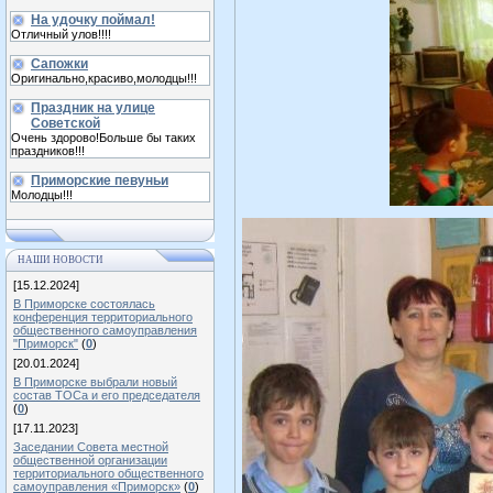
На удочку поймал!
Отличный улов!!!!
Сапожки
Оригинально,красиво,молодцы!!!
Праздник на улице
Советской
Очень здорово!Больше бы таких
праздников!!!
Приморские певуньи
Молодцы!!!
НАШИ НОВОСТИ
[15.12.2024]
В Приморске состоялась
конференция территориального
общественного самоуправления
"Приморск"
(
0
)
[20.01.2024]
В Приморске выбрали новый
состав ТОСа и его председателя
(
0
)
[17.11.2023]
Заседании Совета местной
общественной организации
территориального общественного
самоуправления «Приморск»
(
0
)