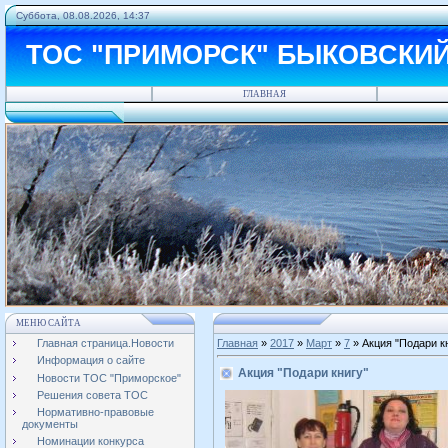
Суббота, 08.08.2026, 14:37
ТОС "ПРИМОРСК" БЫКОВСКИ
ГЛАВНАЯ
МЕНЮ САЙТА
Главная страница.Новости
Главная
»
2017
»
Март
»
7
» Акция "Подари к
Информация о сайте
Акция "Подари книгу"
Новости ТОС "Приморское"
Решения совета ТОС
Нормативно-правовые
документы
Номинации конкурса