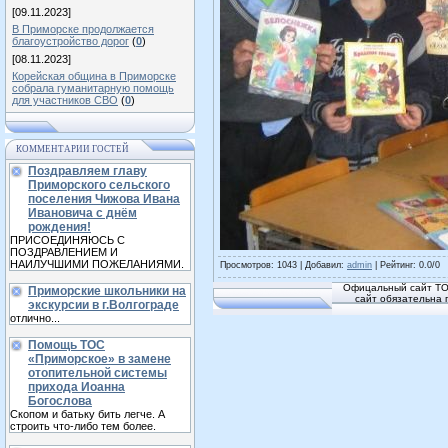
[09.11.2023]
В Приморске продолжается
благоустройство дорог
(
0
)
[08.11.2023]
Корейская община в Приморске
собрала гуманитарную помощь
для участников СВО
(
0
)
КОММЕНТАРИИ ГОСТЕЙ
Поздравляем главу
Приморского сельского
поселения Чижова Ивана
Ивановича с днём
рождения!
ПРИСОЕДИНЯЮСЬ С
ПОЗДРАВЛЕНИЕМ И
НАИЛУЧШИМИ ПОЖЕЛАНИЯМИ.
Просмотров
: 1043 |
Добавил
:
admin
|
Рейтинг
:
0.0
/
0
Офицальный сайт ТО
Приморские школьники на
сайт обязательна 
экскурсии в г.Волгограде
отлично...
Помощь ТОС
«Приморское» в замене
отопительной системы
прихода Иоанна
Богослова
Скопом и батьку бить легче. А
строить что-либо тем более.