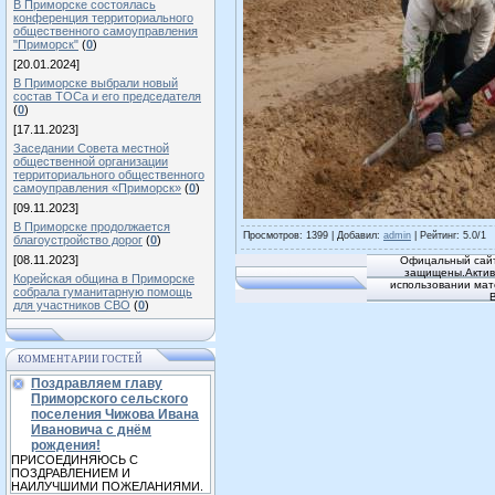
В Приморске состоялась
конференция территориального
общественного самоуправления
"Приморск"
(
0
)
[20.01.2024]
В Приморске выбрали новый
состав ТОСа и его председателя
(
0
)
[17.11.2023]
Заседании Совета местной
общественной организации
территориального общественного
самоуправления «Приморск»
(
0
)
[09.11.2023]
В Приморске продолжается
Просмотров
: 1399 |
Добавил
:
admin
|
Рейтинг
:
5.0
/
1
благоустройство дорог
(
0
)
[08.11.2023]
Офицальный сайт
защищены.Активн
Корейская община в Приморске
использовании мат
собрала гуманитарную помощь
для участников СВО
(
0
)
КОММЕНТАРИИ ГОСТЕЙ
Поздравляем главу
Приморского сельского
поселения Чижова Ивана
Ивановича с днём
рождения!
ПРИСОЕДИНЯЮСЬ С
ПОЗДРАВЛЕНИЕМ И
НАИЛУЧШИМИ ПОЖЕЛАНИЯМИ.