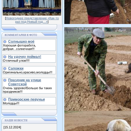
[
Новогоднее представление «Как-то
раз под Новый год…»
]
КОММЕНТАРИИ К ФОТО
Солнышко моё
Хорошая фоторабота,
добрая...солнечная!!!
На удочку поймал!
Отличный улов!!!!
Сапожки
Оригинально,красиво,молодцы!!!
Праздник на улице
Советской
Очень здорово!Больше бы таких
праздников!!!
Приморские певуньи
Молодцы!!!
НАШИ НОВОСТИ
[15.12.2024]