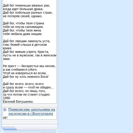
Дай бог поменьше рваных ран,
когда идет большая драка.
Дай бог побольше разных стран,
не потеряв своей, однако.
Дай бог, чтобы твоя страна
тебя не пнула сапожищем.
Дай бог, чтобы твоя жена
тебя любила даже нищим.
Дай бог лжецам замкнуть уста,
глас божий слыша в детском
крике.
Дай бог живым узреть Христа,
пусть не в мужском, так в женском
лике.
Не крест — бескрестье мы несем,
а как сгибаемся убого.
Чтоб не извериться во всем,
Дай бог ну хоть немного Бога!
Дай бог всего, всего, всего
и сразу всем — чтоб не обидно...
Дай бог всего, но лишь того,
за что потом не станет стыдно.
1990
Евгений Евтушенко.
Приморские школьники на
экскурсии в г.Волгограде
ok!