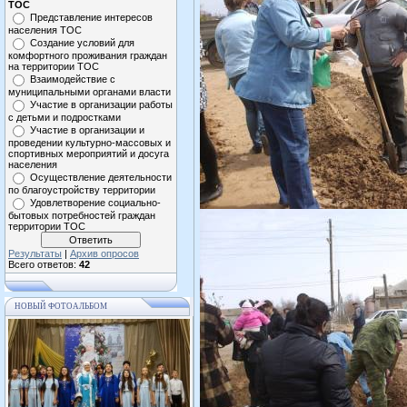
ТОС
Представление интересов
населения ТОС
Создание условий для
комфортного проживания граждан
на территории ТОС
Взаимодействие с
муниципальными органами власти
Участие в организации работы
с детьми и подростками
Участие в организации и
проведении культурно-массовых и
спортивных мероприятий и досуга
населения
Осуществление деятельности
по благоустройству территории
Удовлетворение социально-
бытовых потребностей граждан
территории ТОС
Результаты
|
Архив опросов
Всего ответов:
42
НОВЫЙ ФОТОАЛЬБОМ