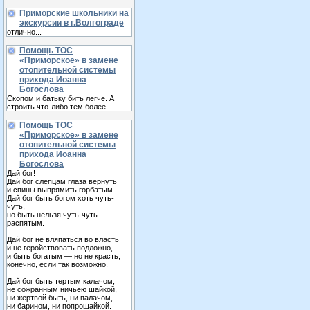
Приморские школьники на
экскурсии в г.Волгограде
отлично...
Помощь ТОС
«Приморское» в замене
отопительной системы
прихода Иоанна
Богослова
Скопом и батьку бить легче. А
строить что-либо тем более.
Помощь ТОС
«Приморское» в замене
отопительной системы
прихода Иоанна
Богослова
Дай бог!
Дай бог слепцам глаза вернуть
и спины выпрямить горбатым.
Дай бог быть богом хоть чуть-
чуть,
но быть нельзя чуть-чуть
распятым.
Дай бог не вляпаться во власть
и не геройствовать подложно,
и быть богатым — но не красть,
конечно, если так возможно.
Дай бог быть тертым калачом,
не сожранным ничьею шайкой,
ни жертвой быть, ни палачом,
ни барином, ни попрошайкой.