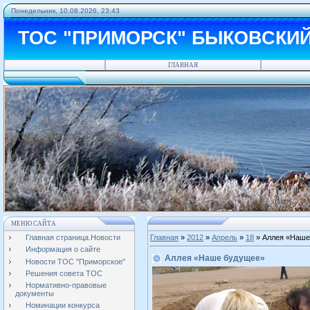
Понедельник, 10.08.2026, 23:43
ТОС "ПРИМОРСК" БЫКОВСКИ
ГЛАВНАЯ
МЕНЮ САЙТА
Главная страница.Новости
Главная
»
2012
»
Апрель
»
18
» Аллея «Наше
Информация о сайте
Аллея «Наше будущее»
Новости ТОС "Приморское"
Решения совета ТОС
Нормативно-правовые
документы
Номинации конкурса