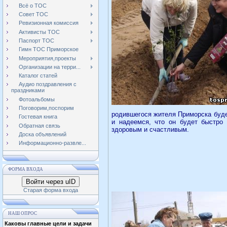
Всё о ТОС
Совет ТОС
Ревизионная комиссия
Активисты ТОС
Паспорт ТОС
Гимн ТОС Приморское
Мероприятия,проекты
Организации на терри...
Каталог статей
Аудио поздравления с
праздниками
Фотоальбомы
Поговорим,поспорим
родившегося жителя Приморска буде
Гостевая книга
и надеемся, что он будет быстро 
Обратная связь
здоровым и счастливым.
Доска объявлений
Информационно-развле...
ФОРМА ВХОДА
Войти через uID
Старая форма входа
НАШ ОПРОС
Каковы главные цели и задачи