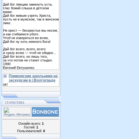
Дай бог лжецам замкнуть уста,
глас божий слыша в детском
крике.
Дай бог живым узреть Христа,
пусть не в мужском, так в женском
лике.
Не крест — бескрестье мы несем,
а как сгибаемся убого.
Чтоб не извериться во всем,
Дай бог ну хоть немного Бога!
Дай бог всего, всего, всего
и сразу всем — чтоб не обидно...
Дай бог всего, но лишь того,
за что потом не станет стыдно.
1990
Евгений Евтушенко.
Приморские школьники на
экскурсии в г.Волгограде
ok!
СТАТИСТИКА
Онлайн всего:
1
Гостей:
1
Пользователей:
0