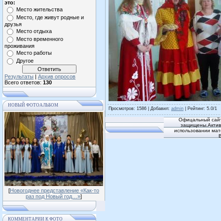
это:
Место жительства
Место, где живут родные и
друзья
Место отдыха
Место временного
проживания
Место работы
Другое
Результаты
|
Архив опросов
Всего ответов:
130
НОВЫЙ ФОТОАЛЬБОМ
Просмотров
: 1586 |
Добавил
:
admin
|
Рейтинг
:
5.0
/
1
Офицальный сайт
защищены.Активн
использовании мат
[
Новогоднее представление «Как-то
раз под Новый год…»
]
КОММЕНТАРИИ К ФОТО