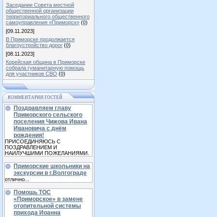
Заседании Совета местной
общественной организации
территориального общественного
самоуправления «Приморск»
(
0
)
[09.11.2023]
В Приморске продолжается
благоустройство дорог
(
0
)
[08.11.2023]
Корейская община в Приморске
собрала гуманитарную помощь
для участников СВО
(
0
)
КОММЕНТАРИИ ГОСТЕЙ
Поздравляем главу
Приморского сельского
поселения Чижова Ивана
Ивановича с днём
рождения!
ПРИСОЕДИНЯЮСЬ С
ПОЗДРАВЛЕНИЕМ И
НАИЛУЧШИМИ ПОЖЕЛАНИЯМИ.
Приморские школьники на
экскурсии в г.Волгограде
отлично...
Помощь ТОС
«Приморское» в замене
отопительной системы
прихода Иоанна