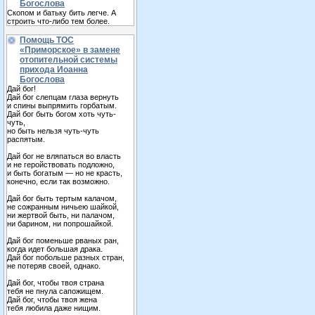
Богослова
Скопом и батьку бить легче. А
строить что-либо тем более.
Помощь ТОС
«Приморское» в замене
отопительной системы
прихода Иоанна
Богослова
Дай бог!
Дай бог слепцам глаза вернуть
и спины выпрямить горбатым.
Дай бог быть богом хоть чуть-
чуть,
но быть нельзя чуть-чуть
распятым.
Дай бог не вляпаться во власть
и не геройствовать подложно,
и быть богатым — но не красть,
конечно, если так возможно.
Дай бог быть тертым калачом,
не сожранным ничьею шайкой,
ни жертвой быть, ни палачом,
ни барином, ни попрошайкой.
Дай бог поменьше рваных ран,
когда идет большая драка.
Дай бог побольше разных стран,
не потеряв своей, однако.
Дай бог, чтобы твоя страна
тебя не пнула сапожищем.
Дай бог, чтобы твоя жена
тебя любила даже нищим.