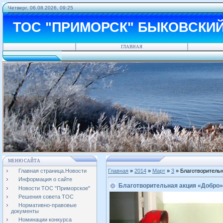
Четверг, 06.08.2026, 09:25
ТОС "ПРИМОРСК" БЫКОВСКИ
ГЛАВНАЯ
МЕНЮ САЙТА
Главная страница.Новости
Главная
»
2014
»
Март
»
3
» Благотворительн
Информация о сайте
Благотворительная акция «Добро»
Новости ТОС "Приморское"
Решения совета ТОС
Нормативно-правовые
документы
Номинации конкурса