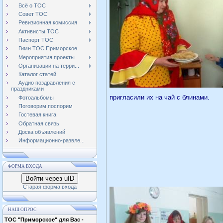
Всё о ТОС
Совет ТОС
Ревизионная комиссия
Активисты ТОС
Паспорт ТОС
Гимн ТОС Приморское
Мероприятия,проекты
Организации на терри...
Каталог статей
Аудио поздравления с
праздниками
пригласили их на чай с блинами.
Фотоальбомы
Поговорим,поспорим
Гостевая книга
Обратная связь
Доска объявлений
Информационно-развле...
ФОРМА ВХОДА
Войти через uID
Старая форма входа
НАШ ОПРОС
ТОС "Приморское" для Вас -