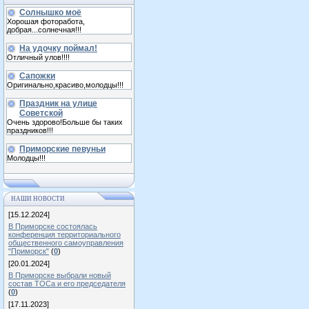
Солнышко моё
Хорошая фоторабота,
добрая...солнечная!!!
На удочку поймал!
Отличный улов!!!!
Сапожки
Оригинально,красиво,молодцы!!!
Праздник на улице
Советской
Очень здорово!Больше бы таких
праздников!!!
Приморские певуньи
Молодцы!!!
НАШИ НОВОСТИ
[15.12.2024]
В Приморске состоялась
конференция территориального
общественного самоуправления
"Приморск"
(
0
)
[20.01.2024]
В Приморске выбрали новый
состав ТОСа и его председателя
(
0
)
[17.11.2023]