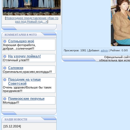
[
Новогоднее представление «Как-то
раз под Новый год…»
]
КОММЕНТАРИИ К ФОТО
Солнышко моё
Хорошая фоторабота,
добрая...солнечная!!!
Просмотров
: 1081 |
Добавил
:
admin
|
Рейтинг
:
0.0
/
0
На удочку поймал!
Офицальный сайт 
Отличный улов!!!!
обязательна при исп
Сапожки
Оригинально,красиво,молодцы!!!
Праздник на улице
Советской
Очень здорово!Больше бы таких
праздников!!!
Приморские певуньи
Молодцы!!!
НАШИ НОВОСТИ
[15.12.2024]