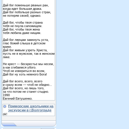
Дай бог поменьше рваных ран,
когда идет большая драка.
Дай бог побольше разных стран,
не потеряв своей, однако.
Дай бог, чтобы твоя страна
тебя не пнула сапожищем.
Дай бог, чтобы твоя жена
тебя любила даже нищим.
Дай бог лжецам замкнуть уста,
глас божий слыша в детском
крике.
Дай бог живым узреть Христа,
пусть не в мужском, так в женском
лике.
Не крест — бескрестье мы несем,
а как сгибаемся убого.
Чтоб не извериться во всем,
Дай бог ну хоть немного Бога!
Дай бог всего, всего, всего
и сразу всем — чтоб не обидно...
Дай бог всего, но лишь того,
за что потом не станет стыдно.
1990
Евгений Евтушенко.
Приморские школьники на
экскурсии в г.Волгограде
ok!