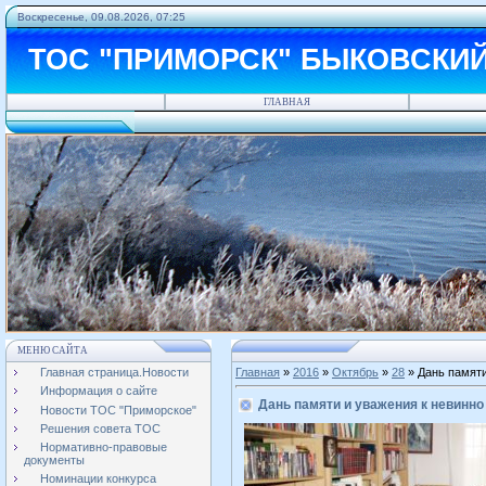
Воскресенье, 09.08.2026, 07:25
ТОС "ПРИМОРСК" БЫКОВСКИ
ГЛАВНАЯ
МЕНЮ САЙТА
Главная страница.Новости
Главная
»
2016
»
Октябрь
»
28
» Дань памяти
Информация о сайте
Дань памяти и уважения к невинн
Новости ТОС "Приморское"
Решения совета ТОС
Нормативно-правовые
документы
Номинации конкурса