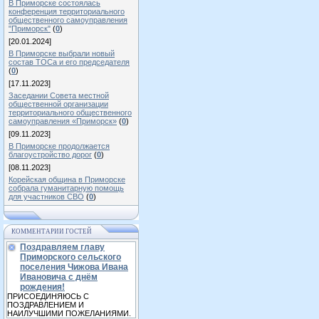
В Приморске состоялась
конференция территориального
общественного самоуправления
"Приморск"
(
0
)
[20.01.2024]
В Приморске выбрали новый
состав ТОСа и его председателя
(
0
)
[17.11.2023]
Заседании Совета местной
общественной организации
территориального общественного
самоуправления «Приморск»
(
0
)
[09.11.2023]
В Приморске продолжается
благоустройство дорог
(
0
)
[08.11.2023]
Корейская община в Приморске
собрала гуманитарную помощь
для участников СВО
(
0
)
КОММЕНТАРИИ ГОСТЕЙ
Поздравляем главу
Приморского сельского
поселения Чижова Ивана
Ивановича с днём
рождения!
ПРИСОЕДИНЯЮСЬ С
ПОЗДРАВЛЕНИЕМ И
НАИЛУЧШИМИ ПОЖЕЛАНИЯМИ.