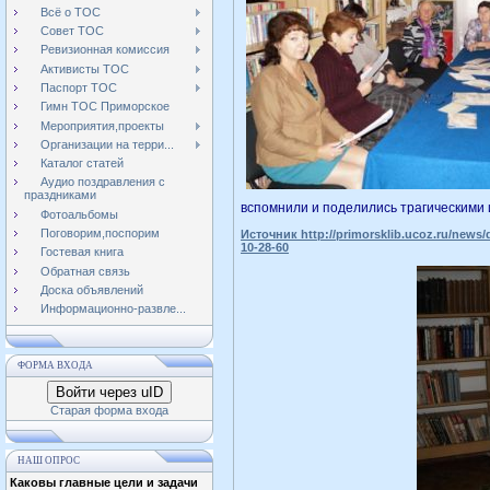
Всё о ТОС
Совет ТОС
Ревизионная комиссия
Активисты ТОС
Паспорт ТОС
Гимн ТОС Приморское
Мероприятия,проекты
Организации на терри...
Каталог статей
Аудио поздравления с
праздниками
вспомнили и поделились трагическими 
Фотоальбомы
Поговорим,поспорим
Источник http://primorsklib.ucoz.ru/news
10-28-60
Гостевая книга
Обратная связь
Доска объявлений
Информационно-развле...
ФОРМА ВХОДА
Войти через uID
Старая форма входа
НАШ ОПРОС
Каковы главные цели и задачи