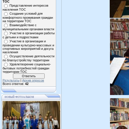
ТОС
Представление интересов
населения ТОС
Создание условий для
комфортного проживания граждан
на территории ТОС
Взаимодействие с
муниципальными органами власти
Участие в организации работы
с детьми и подростками
Участие в организации и
проведении культурно-массовых и
спортивных мероприятий и досуга
населения
Осуществление деятельности
по благоустройству территории
Удовлетворение социально-
бытовых потребностей граждан
территории ТОС
Результаты
|
Архив опросов
Всего ответов:
42
НОВЫЙ ФОТОАЛЬБОМ