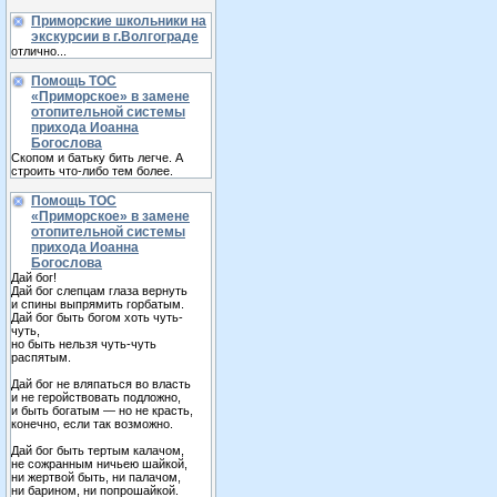
Приморские школьники на
экскурсии в г.Волгограде
отлично...
Помощь ТОС
«Приморское» в замене
отопительной системы
прихода Иоанна
Богослова
Скопом и батьку бить легче. А
строить что-либо тем более.
Помощь ТОС
«Приморское» в замене
отопительной системы
прихода Иоанна
Богослова
Дай бог!
Дай бог слепцам глаза вернуть
и спины выпрямить горбатым.
Дай бог быть богом хоть чуть-
чуть,
но быть нельзя чуть-чуть
распятым.
Дай бог не вляпаться во власть
и не геройствовать подложно,
и быть богатым — но не красть,
конечно, если так возможно.
Дай бог быть тертым калачом,
не сожранным ничьею шайкой,
ни жертвой быть, ни палачом,
ни барином, ни попрошайкой.