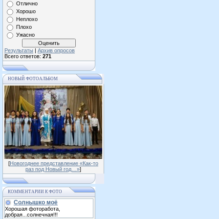
Отлично
Хорошо
Неплохо
Плохо
Ужасно
Результаты
|
Архив опросов
Всего ответов:
271
НОВЫЙ ФОТОАЛЬБОМ
[
Новогоднее представление «Как-то
раз под Новый год…»
]
КОММЕНТАРИИ К ФОТО
Солнышко моё
Хорошая фоторабота,
добрая...солнечная!!!