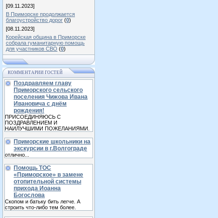
[09.11.2023]
В Приморске продолжается
благоустройство дорог
(
0
)
[08.11.2023]
Корейская община в Приморске
собрала гуманитарную помощь
для участников СВО
(
0
)
КОММЕНТАРИИ ГОСТЕЙ
Поздравляем главу
Приморского сельского
поселения Чижова Ивана
Ивановича с днём
рождения!
ПРИСОЕДИНЯЮСЬ С
ПОЗДРАВЛЕНИЕМ И
НАИЛУЧШИМИ ПОЖЕЛАНИЯМИ.
Приморские школьники на
экскурсии в г.Волгограде
отлично...
Помощь ТОС
«Приморское» в замене
отопительной системы
прихода Иоанна
Богослова
Скопом и батьку бить легче. А
строить что-либо тем более.