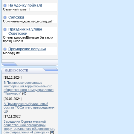
На удочку поймал!
Отличный улов!!!!
Сапожки
Оригинально,красиво,молодцы!!!
Праздник на улице
Советской
Очень здорово!Больше бы таких
праздников!!!
Приморские певуньи
Молодцы!!!
НАШИ НОВОСТИ
[15.12.2024]
В Приморске состоялась
конференция территориального
общественного самоуправления
"Приморск"
(
0
)
[20.01.2024]
В Приморске выбрали новый
состав ТОСа и его председателя
(
0
)
[17.11.2023]
Заседании Совета местной
общественной организации
территориального общественного
самоуправления «Приморск»
(
0
)