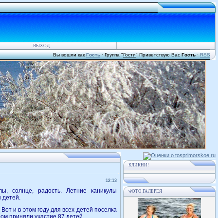
ВЫХОД
Вы вошли как
Гость
·
Группа
"
Гости
"
Приветствую Вас
Гость
·
RSS
КЛИКНИ!
12:13
ы, солнце, радость. Летние каникулы
ФОТО ГАЛЕРЕЯ
 детей.
 Вот и в этом году для всех детей поселка
ом приняли участие 87 детей.