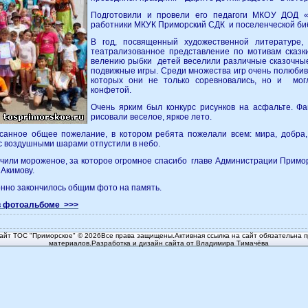
Подготовили и провели его педагоги МКОУ ДОД «П
работники МКУК Приморский СДК и поселенческой б
В год, посвященный художественной литературе
театрализованное представление по мотивам сказк
велению рыбки детей веселили различные сказочные
подвижные игры. Среди множества игр очень полюбив
которых они не только соревновались, но и мог
конфетой.
Очень ярким был конкурс рисунков на асфальте. Ф
рисовали веселое, яркое лето.
анное общее пожелание, в котором ребята пожелали всем: мира, добра,
с воздушными шарами отпустили в небо.
чили мороженое, за которое огромное спасибо главе Администрации Приморс
Акимову.
нно закончилось общим фото на память.
в фотоальбоме >>>
йт ТОС "Приморское" © 2026Все права защищены.Активная ссылка на сайт обязательна п
материалов.Разработка и дизайн сайта от Владимира Тимачёва