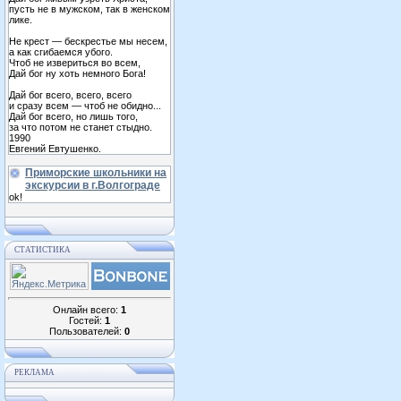
пусть не в мужском, так в женском
лике.
Не крест — бескрестье мы несем,
а как сгибаемся убого.
Чтоб не извериться во всем,
Дай бог ну хоть немного Бога!
Дай бог всего, всего, всего
и сразу всем — чтоб не обидно...
Дай бог всего, но лишь того,
за что потом не станет стыдно.
1990
Евгений Евтушенко.
Приморские школьники на
экскурсии в г.Волгограде
ok!
СТАТИСТИКА
Онлайн всего:
1
Гостей:
1
Пользователей:
0
РЕКЛАМА