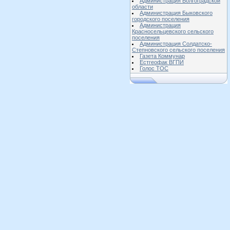
Администрация Волгоградской
области
Администрация Быковского
городского поселения
Администрация
Красносельцевского сельского
поселения
Администрация Солдатско-
Степновского сельского поселения
Газета Коммунар
Естгеофак ВГПИ
Голос ТОС