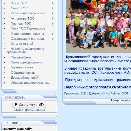
Всё о ТОС
Совет ТОС
Ревизионная комиссия
Активисты ТОС
Паспорт ТОС
Гимн ТОС Приморское
Мероприятия,проекты
Организации на терри...
Каталог статей
Аудио поздравления с
праздниками
Кульминацией праздника стало напис
Фотоальбомы
многонационального посёлка и вместе 
Поговорим,поспорим
Гостевая книга
В конце праздника все участники полу
председателю ТОС «Приморское» А.А. 
Обратная связь
Доска объявлений
Праздничное представление традицио
Информационно-развле...
Подробный фоторепортаж смотрите 
Просмотров
: 1121 |
Добавил
:
admin
|
Рейтинг
:
5.0
/
1
ФОРМА ВХОДА
Офицальный са
Войти через uID
Старая форма входа
НАШ ОПРОС
Оцените наш сайт