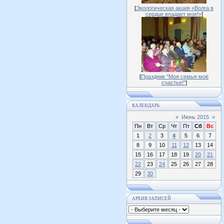
[
Экологическая акция «Волга в
сердце впадает мое!»
]
[
Праздник "Моя семья-моё
счастье!"
]
КАЛЕНДАРЬ
«
Июнь 2015
»
Пн
Вт
Ср
Чт
Пт
Сб
Вс
1
2
3
4
5
6
7
8
9
10
11
12
13
14
15
16
17
18
19
20
21
22
23
24
25
26
27
28
29
30
АРХИВ ЗАПИСЕЙ