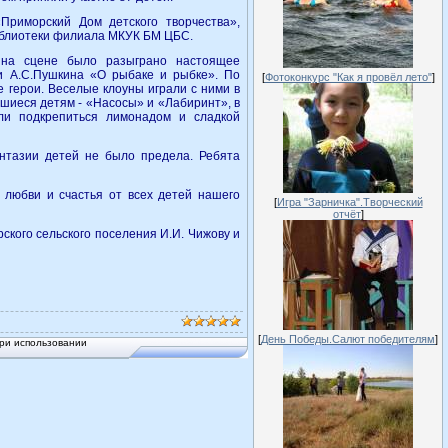
риморский Дом детского творчества»,
иблиотеки филиала МКУК БМ ЦБС.
, на сцене было разыграно настоящее
и А.С.Пушкина «О рыбаке и рыбке». По
[
Фотоконкурс "Как я провёл лето"
]
 герои. Веселые клоуны играли с ними в
шиеся детям - «Насосы» и «Лабиринт», в
ли подкрепиться лимонадом и сладкой
антазии детей не было предела. Ребята
 любви и счастья от всех детей нашего
[
Игра "Зарничка".Творческий
отчёт
]
кого сельского поселения И.И. Чижову и
[
День Победы.Салют победителям
]
ри использовании