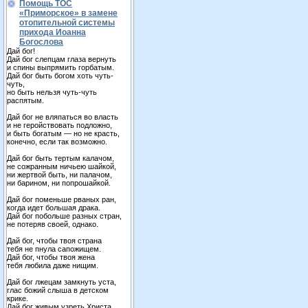
Помощь ТОС
«Приморское» в замене
отопительной системы
прихода Иоанна
Богослова
Дай бог!
Дай бог слепцам глаза вернуть
и спины выпрямить горбатым.
Дай бог быть богом хоть чуть-
чуть,
но быть нельзя чуть-чуть
распятым.
Дай бог не вляпаться во власть
и не геройствовать подложно,
и быть богатым — но не красть,
конечно, если так возможно.
Дай бог быть тертым калачом,
не сожранным ничьею шайкой,
ни жертвой быть, ни палачом,
ни барином, ни попрошайкой.
Дай бог поменьше рваных ран,
когда идет большая драка.
Дай бог побольше разных стран,
не потеряв своей, однако.
Дай бог, чтобы твоя страна
тебя не пнула сапожищем.
Дай бог, чтобы твоя жена
тебя любила даже нищим.
Дай бог лжецам замкнуть уста,
глас божий слыша в детском
крике.
Дай бог живым узреть Христа,