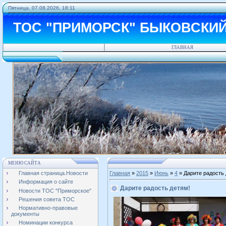
Пятница, 07.08.2026, 18:11
ТОС "ПРИМОРСК" БЫКОВСКИ
ГЛАВНАЯ
МЕНЮ САЙТА
Главная страница.Новости
Главная
»
2015
»
Июнь
»
4
» Дарите радость 
Информация о сайте
Дарите радость детям!
Новости ТОС "Приморское"
Решения совета ТОС
Нормативно-правовые
документы
Номинации конкурса