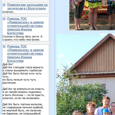
Приморские школьники на
экскурсии в г.Волгограде
отлично...
Помощь ТОС
«Приморское» в замене
отопительной системы
прихода Иоанна
Богослова
Скопом и батьку бить легче. А
строить что-либо тем более.
Помощь ТОС
«Приморское» в замене
отопительной системы
прихода Иоанна
Богослова
Дай бог!
Дай бог слепцам глаза вернуть
и спины выпрямить горбатым.
Дай бог быть богом хоть чуть-
чуть,
но быть нельзя чуть-чуть
распятым.
Дай бог не вляпаться во власть
и не геройствовать подложно,
и быть богатым — но не красть,
конечно, если так возможно.
Дай бог быть тертым калачом,
не сожранным ничьею шайкой,
ни жертвой быть, ни палачом,
ни барином, ни попрошайкой.