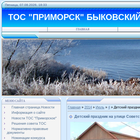
Пятница, 07.08.2026, 18:33
ТОС "ПРИМОРСК" БЫКОВСКИ
ГЛАВНАЯ
МЕНЮ САЙТА
Главная страница.Новости
Главная
»
2014
»
Июль
»
4
» Детский праздни
Информация о сайте
Детский праздник на улице Советс
Новости ТОС "Приморское"
Решения совета ТОС
Нормативно-правовые
документы
Номинации конкурса