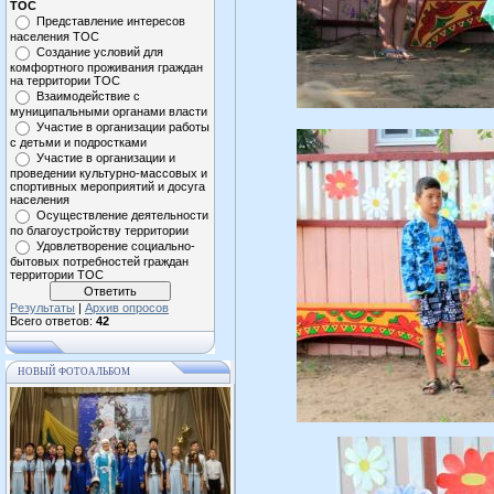
ТОС
Представление интересов
населения ТОС
Создание условий для
комфортного проживания граждан
на территории ТОС
Взаимодействие с
муниципальными органами власти
Участие в организации работы
с детьми и подростками
Участие в организации и
проведении культурно-массовых и
спортивных мероприятий и досуга
населения
Осуществление деятельности
по благоустройству территории
Удовлетворение социально-
бытовых потребностей граждан
территории ТОС
Результаты
|
Архив опросов
Всего ответов:
42
НОВЫЙ ФОТОАЛЬБОМ