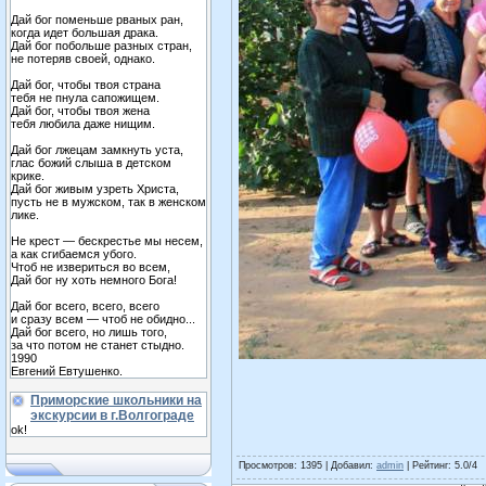
Дай бог поменьше рваных ран,
когда идет большая драка.
Дай бог побольше разных стран,
не потеряв своей, однако.
Дай бог, чтобы твоя страна
тебя не пнула сапожищем.
Дай бог, чтобы твоя жена
тебя любила даже нищим.
Дай бог лжецам замкнуть уста,
глас божий слыша в детском
крике.
Дай бог живым узреть Христа,
пусть не в мужском, так в женском
лике.
Не крест — бескрестье мы несем,
а как сгибаемся убого.
Чтоб не извериться во всем,
Дай бог ну хоть немного Бога!
Дай бог всего, всего, всего
и сразу всем — чтоб не обидно...
Дай бог всего, но лишь того,
за что потом не станет стыдно.
1990
Евгений Евтушенко.
Приморские школьники на
экскурсии в г.Волгограде
ok!
Просмотров
: 1395 |
Добавил
:
admin
|
Рейтинг
:
5.0
/
4