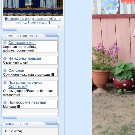
[
Новогоднее представление «Как-то
раз под Новый год…»
]
КОММЕНТАРИИ К ФОТО
Солнышко моё
Хорошая фоторабота,
добрая...солнечная!!!
На удочку поймал!
Отличный улов!!!!
Сапожки
Оригинально,красиво,молодцы!!!
Праздник на улице
Советской
Очень здорово!Больше бы таких
праздников!!!
Приморские певуньи
Молодцы!!!
НАШИ НОВОСТИ
[15.12.2024]