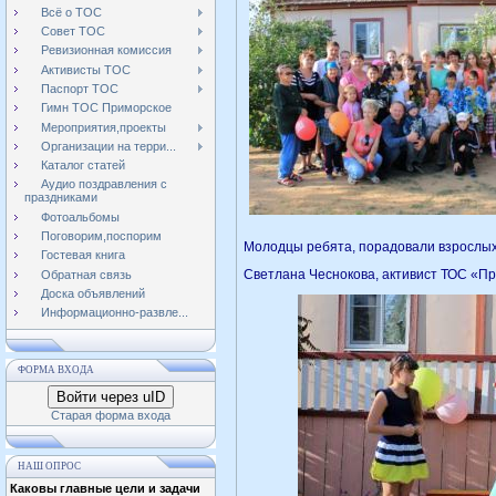
Всё о ТОС
Совет ТОС
Ревизионная комиссия
Активисты ТОС
Паспорт ТОС
Гимн ТОС Приморское
Мероприятия,проекты
Организации на терри...
Каталог статей
Аудио поздравления с
праздниками
Фотоальбомы
Поговорим,поспорим
Молодцы ребята, порадовали взрослых
Гостевая книга
Светлана Чеснокова, активист ТОС «П
Обратная связь
Доска объявлений
Информационно-развле...
ФОРМА ВХОДА
Войти через uID
Старая форма входа
НАШ ОПРОС
Каковы главные цели и задачи