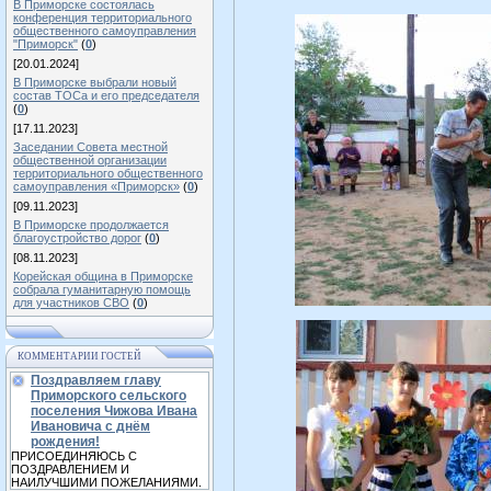
В Приморске состоялась
конференция территориального
общественного самоуправления
"Приморск"
(
0
)
[20.01.2024]
В Приморске выбрали новый
состав ТОСа и его председателя
(
0
)
[17.11.2023]
Заседании Совета местной
общественной организации
территориального общественного
самоуправления «Приморск»
(
0
)
[09.11.2023]
В Приморске продолжается
благоустройство дорог
(
0
)
[08.11.2023]
Корейская община в Приморске
собрала гуманитарную помощь
для участников СВО
(
0
)
КОММЕНТАРИИ ГОСТЕЙ
Поздравляем главу
Приморского сельского
поселения Чижова Ивана
Ивановича с днём
рождения!
ПРИСОЕДИНЯЮСЬ С
ПОЗДРАВЛЕНИЕМ И
НАИЛУЧШИМИ ПОЖЕЛАНИЯМИ.