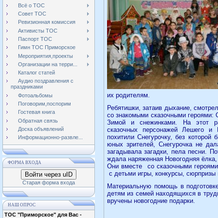
Всё о ТОС
Совет ТОС
Ревизионная комиссия
Активисты ТОС
Паспорт ТОС
Гимн ТОС Приморское
Мероприятия,проекты
Организации на терри...
Каталог статей
Аудио поздравления с
праздниками
их родителям.
Фотоальбомы
Поговорим,поспорим
Ребятишки, затаив дыхание, смотре
Гостевая книга
со знакомыми сказочными героями: 
Обратная связь
Зимой и снежинками. На этот ра
Доска объявлений
сказочных персонажей Лешего и 
похитили Снегурочку, без которой 
Информационно-развле...
юных зрителей, Снегурочка не дал
загадывала загадки, пела песни. П
ждала наряженная Новогодняя ёлка,
ФОРМА ВХОДА
Они вместе
со сказочными героям
с детьми игры, конкурсы, сюрпризы 
Войти через uID
Старая форма входа
Материальную помощь в подготовке
детям из семей находящихся в труд
вручены новогодние подарки.
НАШ ОПРОС
ТОС "Приморское" для Вас -