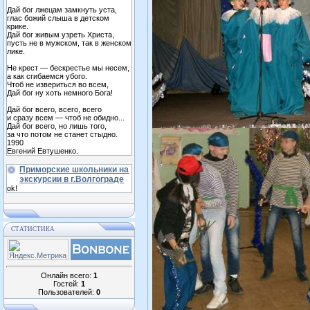
Дай бог лжецам замкнуть уста,
глас божий слыша в детском
крике.
Дай бог живым узреть Христа,
пусть не в мужском, так в женском
лике.
Не крест — бескрестье мы несем,
а как сгибаемся убого.
Чтоб не извериться во всем,
Дай бог ну хоть немного Бога!
Дай бог всего, всего, всего
и сразу всем — чтоб не обидно...
Дай бог всего, но лишь того,
за что потом не станет стыдно.
1990
Евгений Евтушенко.
Приморские школьники на
экскурсии в г.Волгограде
ok!
СТАТИСТИКА
Онлайн всего:
1
Гостей:
1
Пользователей:
0