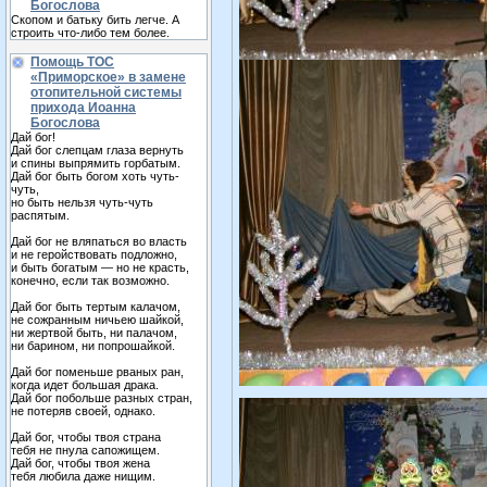
Богослова
Скопом и батьку бить легче. А
строить что-либо тем более.
Помощь ТОС
«Приморское» в замене
отопительной системы
прихода Иоанна
Богослова
Дай бог!
Дай бог слепцам глаза вернуть
и спины выпрямить горбатым.
Дай бог быть богом хоть чуть-
чуть,
но быть нельзя чуть-чуть
распятым.
Дай бог не вляпаться во власть
и не геройствовать подложно,
и быть богатым — но не красть,
конечно, если так возможно.
Дай бог быть тертым калачом,
не сожранным ничьею шайкой,
ни жертвой быть, ни палачом,
ни барином, ни попрошайкой.
Дай бог поменьше рваных ран,
когда идет большая драка.
Дай бог побольше разных стран,
не потеряв своей, однако.
Дай бог, чтобы твоя страна
тебя не пнула сапожищем.
Дай бог, чтобы твоя жена
тебя любила даже нищим.