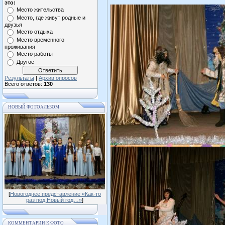
это:
Место жительства
Место, где живут родные и
друзья
Место отдыха
Место временного
проживания
Место работы
Другое
Результаты
|
Архив опросов
Всего ответов:
130
НОВЫЙ ФОТОАЛЬБОМ
[
Новогоднее представление «Как-то
раз под Новый год…»
]
КОММЕНТАРИИ К ФОТО