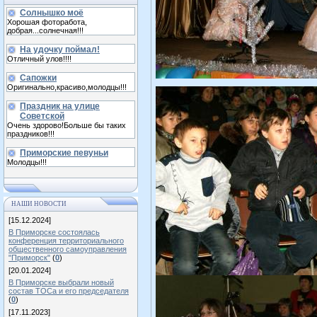
Солнышко моё
Хорошая фоторабота,
добрая...солнечная!!!
На удочку поймал!
Отличный улов!!!!
Сапожки
Оригинально,красиво,молодцы!!!
Праздник на улице
Советской
Очень здорово!Больше бы таких
праздников!!!
Приморские певуньи
Молодцы!!!
НАШИ НОВОСТИ
[15.12.2024]
В Приморске состоялась
конференция территориального
общественного самоуправления
"Приморск"
(
0
)
[20.01.2024]
В Приморске выбрали новый
состав ТОСа и его председателя
(
0
)
[17.11.2023]