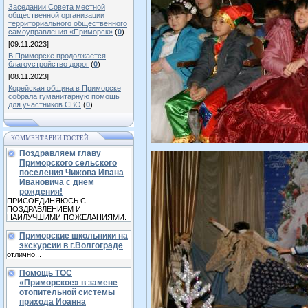
Заседании Совета местной
общественной организации
территориального общественного
самоуправления «Приморск»
(
0
)
[09.11.2023]
В Приморске продолжается
благоустройство дорог
(
0
)
[08.11.2023]
Корейская община в Приморске
собрала гуманитарную помощь
для участников СВО
(
0
)
КОММЕНТАРИИ ГОСТЕЙ
Поздравляем главу
Приморского сельского
поселения Чижова Ивана
Ивановича с днём
рождения!
ПРИСОЕДИНЯЮСЬ С
ПОЗДРАВЛЕНИЕМ И
НАИЛУЧШИМИ ПОЖЕЛАНИЯМИ.
Приморские школьники на
экскурсии в г.Волгограде
отлично...
Помощь ТОС
«Приморское» в замене
отопительной системы
прихода Иоанна