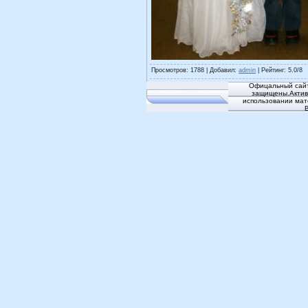
Просмотров
: 1788 |
Добавил
:
admin
|
Рейтинг
:
5.0
/
8
Офицальный сайт
защищены.Активн
использовании мат