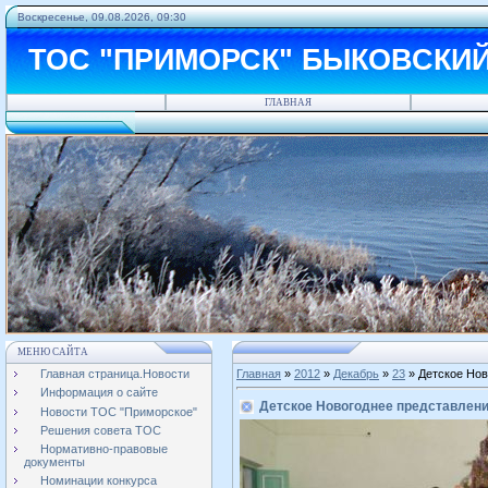
Воскресенье, 09.08.2026, 09:30
ТОС "ПРИМОРСК" БЫКОВСКИ
ГЛАВНАЯ
МЕНЮ САЙТА
Главная страница.Новости
Главная
»
2012
»
Декабрь
»
23
» Детское Нов
Информация о сайте
Детское Новогоднее представлен
Новости ТОС "Приморское"
Решения совета ТОС
Нормативно-правовые
документы
Номинации конкурса