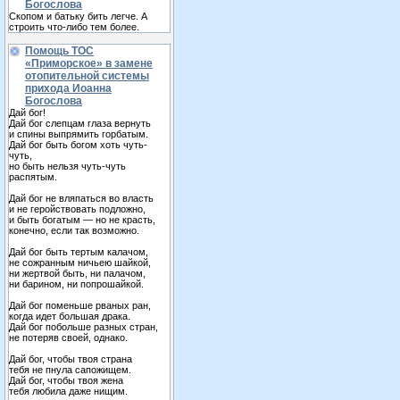
Богослова
Скопом и батьку бить легче. А
строить что-либо тем более.
Помощь ТОС
«Приморское» в замене
отопительной системы
прихода Иоанна
Богослова
Дай бог!
Дай бог слепцам глаза вернуть
и спины выпрямить горбатым.
Дай бог быть богом хоть чуть-
чуть,
но быть нельзя чуть-чуть
распятым.
Дай бог не вляпаться во власть
и не геройствовать подложно,
и быть богатым — но не красть,
конечно, если так возможно.
Дай бог быть тертым калачом,
не сожранным ничьею шайкой,
ни жертвой быть, ни палачом,
ни барином, ни попрошайкой.
Дай бог поменьше рваных ран,
когда идет большая драка.
Дай бог побольше разных стран,
не потеряв своей, однако.
Дай бог, чтобы твоя страна
тебя не пнула сапожищем.
Дай бог, чтобы твоя жена
тебя любила даже нищим.