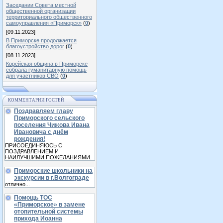
Заседании Совета местной
общественной организации
территориального общественного
самоуправления «Приморск»
(
0
)
[09.11.2023]
В Приморске продолжается
благоустройство дорог
(
0
)
[08.11.2023]
Корейская община в Приморске
собрала гуманитарную помощь
для участников СВО
(
0
)
КОММЕНТАРИИ ГОСТЕЙ
Поздравляем главу
Приморского сельского
поселения Чижова Ивана
Ивановича с днём
рождения!
ПРИСОЕДИНЯЮСЬ С
ПОЗДРАВЛЕНИЕМ И
НАИЛУЧШИМИ ПОЖЕЛАНИЯМИ.
Приморские школьники на
экскурсии в г.Волгограде
отлично...
Помощь ТОС
«Приморское» в замене
отопительной системы
прихода Иоанна