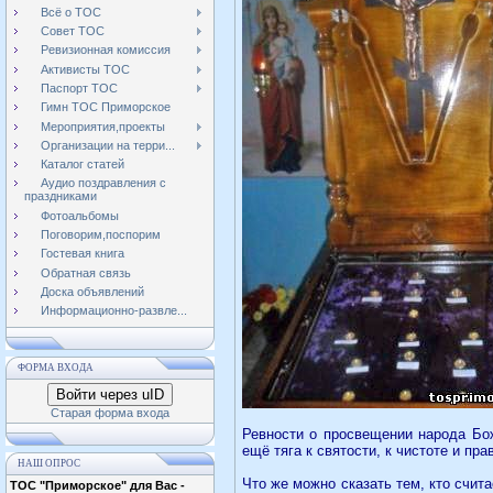
Всё о ТОС
Совет ТОС
Ревизионная комиссия
Активисты ТОС
Паспорт ТОС
Гимн ТОС Приморское
Мероприятия,проекты
Организации на терри...
Каталог статей
Аудио поздравления с
праздниками
Фотоальбомы
Поговорим,поспорим
Гостевая книга
Обратная связь
Доска объявлений
Информационно-развле...
ФОРМА ВХОДА
Войти через uID
Старая форма входа
Ревности о просвещении народа Бо
ещё тяга к святости, к чистоте и пр
НАШ ОПРОС
Что же можно сказать тем, кто счита
ТОС "Приморское" для Вас -