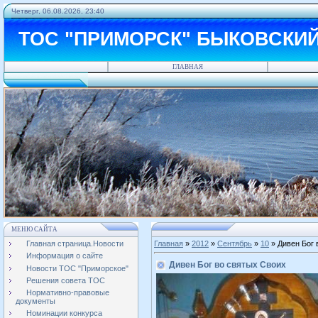
Четверг, 06.08.2026, 23:40
ТОС "ПРИМОРСК" БЫКОВСКИ
ГЛАВНАЯ
МЕНЮ САЙТА
Главная страница.Новости
Главная
»
2012
»
Сентябрь
»
10
» Дивен Бог 
Информация о сайте
Дивен Бог во святых Своих
Новости ТОС "Приморское"
Решения совета ТОС
Нормативно-правовые
документы
Номинации конкурса