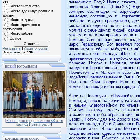
это:
помолиться Богу? Нужно сказать,
Место жительства
посредник Христос. (1Тим.2,5.) Е
Место, где живут родные и
земную, состоящую из верующих
друзья
небесную, состоящую из «торжеств
Место отдыха
небесах…и духов праведников, дост
Место временного
составляют единое тело, Глава кот
проживания
молитв о себе других людей: свяще
Место работы
можем и должны просить молитв 
Другое
Божьем. Сам Бог повелевает людям 
царю Герарскому, Бог повелел пр
Результаты
|
Архив опросов
помолится о тебе, и ты будешь жив" 
Всего ответов:
130
и услышал его Господь" (Цар. 7,
праведников уходит в глубокую др
Авраама, Исаака и Израиля, отцов
НОВЫЙ ФОТОАЛЬБОМ
следует и Православная Церковь, п
Пречистой Его Матери и всех св
иудейский первосвященник Ония, "п
При этом Ония говорит Иуде о пр
молится о народе и святом городе, И
Апостол Павел учит: «Поминайте на
Божие, и, взирая на кончину их жизн
в нашем благоговейном почитани
Святым. Поэтому - здесь не тольк
отразивших в себе образ Божий, но
Своих". Потому для нас дорого всё,
[
Новогоднее представление «Как-то
даже их одежда. Да и Священное Пи
раз под Новый год…»
]
похоронили его. И полчища Моавитя
когда погребали одного человека, 
человека в гроб Елисеев; и он при
КОММЕНТАРИИ К ФОТО