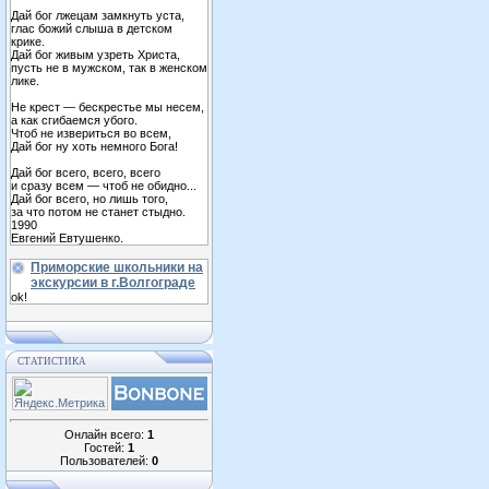
Дай бог лжецам замкнуть уста,
глас божий слыша в детском
крике.
Дай бог живым узреть Христа,
пусть не в мужском, так в женском
лике.
Не крест — бескрестье мы несем,
а как сгибаемся убого.
Чтоб не извериться во всем,
Дай бог ну хоть немного Бога!
Дай бог всего, всего, всего
и сразу всем — чтоб не обидно...
Дай бог всего, но лишь того,
за что потом не станет стыдно.
1990
Евгений Евтушенко.
Приморские школьники на
экскурсии в г.Волгограде
ok!
СТАТИСТИКА
Онлайн всего:
1
Гостей:
1
Пользователей:
0