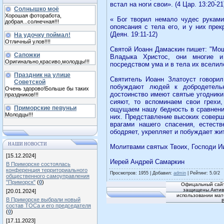
встал на ноги свои». (4 Цар. 13:20-21
Солнышко моё
Хорошая фоторабота,
« Бог творил немало чудес руками
добрая...солнечная!!!
опоясания с тела его, и у них пре
(Деян. 19:11-12)
На удочку поймал!
Отличный улов!!!!
Святой Иоанн Дамаскин пишет: "Мощ
Сапожки
Владыка Христос, они многие и
Оригинально,красиво,молодцы!!!
посредством ума и в тела их вселил
Праздник на улице
Святитель Иоанн Златоуст говори
Советской
побуждают людей к добродетель
Очень здорово!Больше бы таких
достоинство имеют святые угодники 
праздников!!!
сияют, то вспоминаем свои грехи
Приморские певуньи
ощущаем нашу бедность в сравнении
Молодцы!!!
них. Представление высоких соверше
врагами нашего спасения, естест
ободряет, укрепляет и побуждает жит
НАШИ НОВОСТИ
Молитвами святых Твоих, Господи И
[15.12.2024]
Иерей Андрей Самаркин
В Приморске состоялась
конференция территориального
Просмотров
: 1955 |
Добавил
:
admin
|
Рейтинг
:
5.0
/
2
общественного самоуправления
"Приморск"
(
0
)
Офицальный сайт
защищены.Активн
[20.01.2024]
использовании мат
В Приморске выбрали новый
состав ТОСа и его председателя
(
0
)
[17.11.2023]