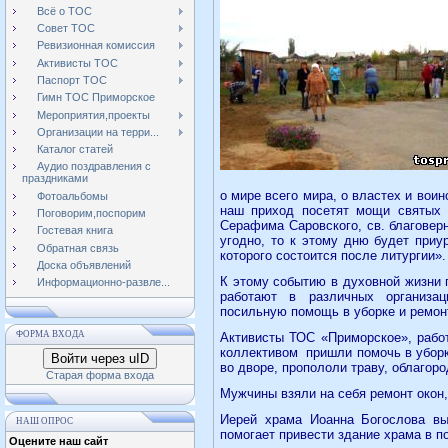
Всё о ТОС
Совет ТОС
Ревизионная комиссия
Активисты ТОС
Паспорт ТОС
Гимн ТОС Приморское
Мероприятия,проекты
Организации на терри...
Каталог статей
Аудио поздравления с
праздниками
о мире всего мира, о властех и воин
Фотоальбомы
наш приход посетят мощи святых у
Поговорим,поспорим
Серафима Саровского, св. благовер
Гостевая книга
угодно, то к этому дню будет приу
Обратная связь
которого состоится после литургии»
Доска объявлений
К этому событию в духовной жизни 
Информационно-развле...
работают в различных организац
посильную помощь в уборке и ремон
ФОРМА ВХОДА
Активисты ТОС «Приморское», рабо
коллективом
пришли помочь в уборк
Войти через uID
во дворе, пропололи траву, облагор
Старая форма входа
Мужчины взяли на себя ремонт окон
Иерей храма Иоанна Богослова вы
НАШ ОПРОС
помогает привести здание храма в п
Оцените наш сайт