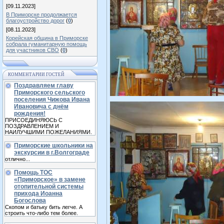
[09.11.2023]
В Приморске продолжается
благоустройство дорог
(
0
)
[08.11.2023]
Корейская община в Приморске
собрала гуманитарную помощь
для участников СВО
(
0
)
КОММЕНТАРИИ ГОСТЕЙ
Поздравляем главу
Приморского сельского
поселения Чижова Ивана
Ивановича с днём
рождения!
ПРИСОЕДИНЯЮСЬ С
ПОЗДРАВЛЕНИЕМ И
НАИЛУЧШИМИ ПОЖЕЛАНИЯМИ.
Приморские школьники на
экскурсии в г.Волгограде
отлично...
Помощь ТОС
«Приморское» в замене
отопительной системы
прихода Иоанна
Богослова
Скопом и батьку бить легче. А
строить что-либо тем более.