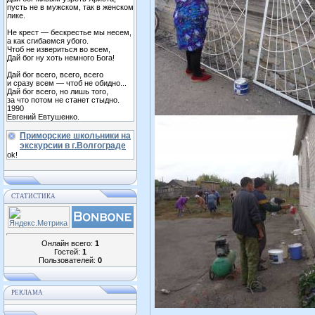
пусть не в мужском, так в женском
лике.
Не крест — бескрестье мы несем,
а как сгибаемся убого.
Чтоб не извериться во всем,
Дай бог ну хоть немного Бога!
Дай бог всего, всего, всего
и сразу всем — чтоб не обидно...
Дай бог всего, но лишь того,
за что потом не станет стыдно.
1990
Евгений Евтушенко.
Приморские школьники на
экскурсии в г.Волгограде
ok!
СТАТИСТИКА
Онлайн всего:
1
Гостей:
1
Пользователей:
0
РЕКЛАМА