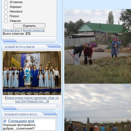
Отлично
Хорошо
Неплохо
Плохо
Ужасно
Результаты
|
Архив опросов
Всего ответов:
271
НОВЫЙ ФОТОАЛЬБОМ
[
Новогоднее представление «Как-то
раз под Новый год…»
]
КОММЕНТАРИИ К ФОТО
Солнышко моё
Хорошая фоторабота,
добрая...солнечная!!!