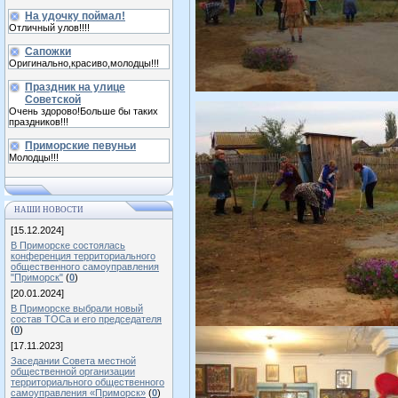
На удочку поймал!
Отличный улов!!!!
Сапожки
Оригинально,красиво,молодцы!!!
Праздник на улице
Советской
Очень здорово!Больше бы таких
праздников!!!
Приморские певуньи
Молодцы!!!
НАШИ НОВОСТИ
[15.12.2024]
В Приморске состоялась
конференция территориального
общественного самоуправления
"Приморск"
(
0
)
[20.01.2024]
В Приморске выбрали новый
состав ТОСа и его председателя
(
0
)
[17.11.2023]
Заседании Совета местной
общественной организации
территориального общественного
самоуправления «Приморск»
(
0
)