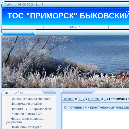
Суббота, 08.08.2026, 21:48
ТОС "ПРИМОРСК" БЫКОВСКИ
ГЛАВНАЯ
МЕНЮ САЙТА
Главная страница.Новости
Главная
»
2012
»
Октябрь
»
1
» Готовимся к 
Информация о сайте
Готовимся к престольному праздн
Новости ТОС "Приморское"
Решения совета ТОС
Нормативно-правовые
документы
Номинации конкурса