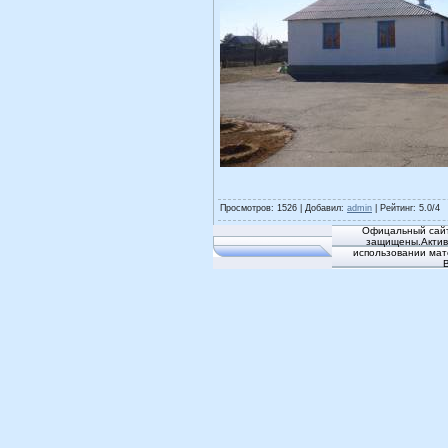
Просмотров
: 1526 |
Добавил
:
admin
|
Рейтинг
:
5.0
/
4
Офицальный сайт
защищены.Активн
использовании мат