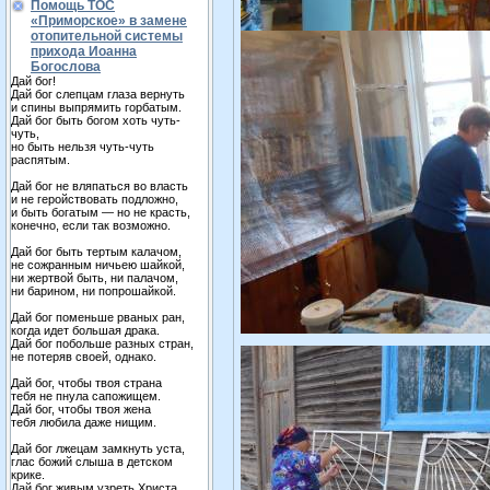
Помощь ТОС
«Приморское» в замене
отопительной системы
прихода Иоанна
Богослова
Дай бог!
Дай бог слепцам глаза вернуть
и спины выпрямить горбатым.
Дай бог быть богом хоть чуть-
чуть,
но быть нельзя чуть-чуть
распятым.
Дай бог не вляпаться во власть
и не геройствовать подложно,
и быть богатым — но не красть,
конечно, если так возможно.
Дай бог быть тертым калачом,
не сожранным ничьею шайкой,
ни жертвой быть, ни палачом,
ни барином, ни попрошайкой.
Дай бог поменьше рваных ран,
когда идет большая драка.
Дай бог побольше разных стран,
не потеряв своей, однако.
Дай бог, чтобы твоя страна
тебя не пнула сапожищем.
Дай бог, чтобы твоя жена
тебя любила даже нищим.
Дай бог лжецам замкнуть уста,
глас божий слыша в детском
крике.
Дай бог живым узреть Христа,